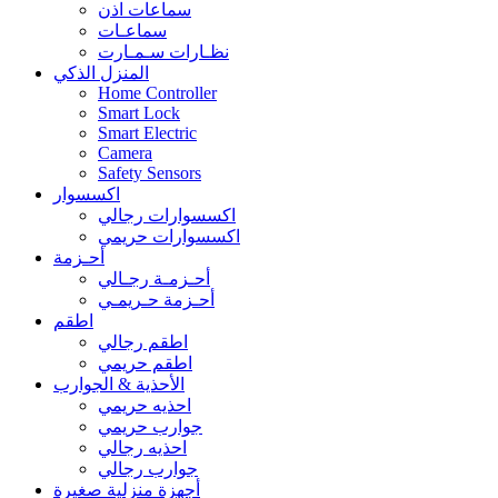
سماعات اذن
سماعـات
نظـارات سـمـارت
المنزل الذكي
Home Controller
Smart Lock
Smart Electric
Camera
Safety Sensors
اكسسوار
اكسسوارات رجالي
اكسسوارات حريمي
أحـزمة
أحـزمـة رجـالي
أحـزمة حـريمـي
اطقم
اطقم رجالي
اطقم حريمي
الأحذية & الجوارب
احذيه حريمي
جوارب حريمي
احذيه رجالي
جوارب رجالي
أجهزة منزلية صغيرة