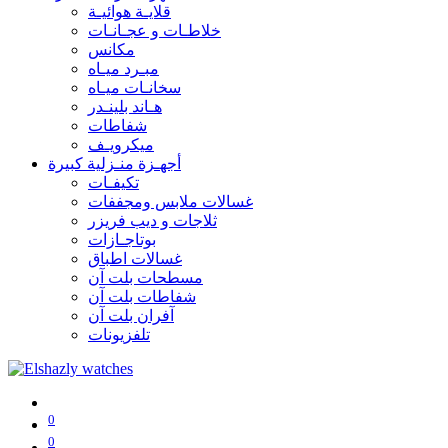
قلايـة هوائيـة
خلاطـات و عجـانـات
مكانس
مبـرد ميـاه
سخانـات ميـاه
هـاند بلينـدر
شفاطات
ميكرويـف
أجهـزة منـزلية كبيرة
تكيفـات
غسالات ملابس ومجففات
ثلاجات و ديب فريزر
بوتاجـازات
غسالات اطباق
مسطحات بلت آن
شفاطات بلت آن
آفران بلت آن
تلفزيونات
0
0