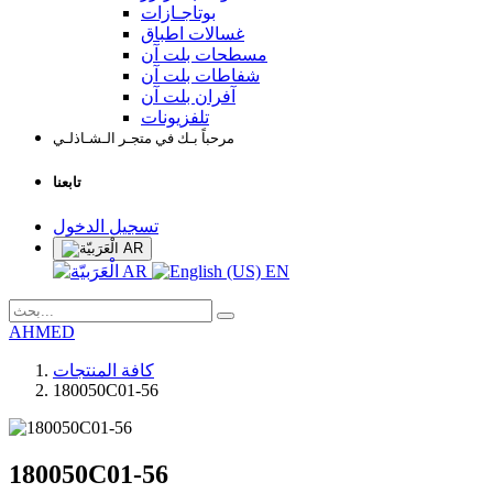
بوتاجـازات
غسالات اطباق
مسطحات بلت آن
شفاطات بلت آن
آفران بلت آن
تلفزيونات
مرحباً بـك في متجـر الـشـاذلـي
تابعنا
تسجيل الدخول
AR
AR
EN
AHMED
كافة المنتجات
180050C01-56
180050C01-56