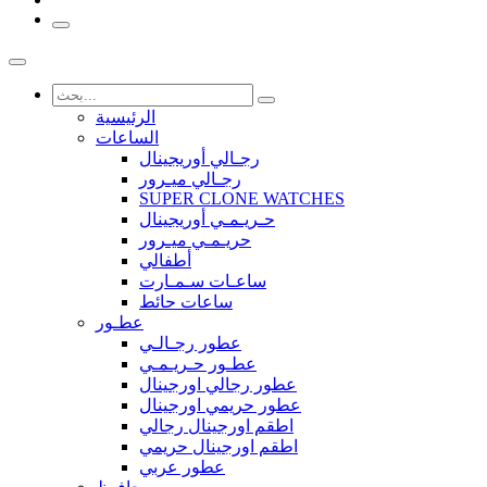
الرئيسية
الساعات
رجـالي أوريجينال
رجـالي ميـرور
SUPER CLONE WATCHES
حـريـمـي أوريجينال
حريـمـي ميـرور
أطفالي
ساعـات سـمـارت
ساعات حائط
عطـور
عطور رجـالـي
عطـور حـريـمـي
عطور رجالي اورجينال
عطور حريمي اورجينال
اطقم اورجينال رجالي
اطقم اورجينال حريمي
عطور عربي