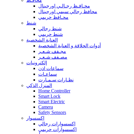
محافـظ
محـافـظ رجـالـي اورجينال
محافظ رجالي سيمي اورجينال
محـافظ حريمي
شنط
شنط رجالي
شنط حريمي
العناية الشخصية
أدوات الحلاقة و العناية الشخصية
مجـفف شـعـر
مصـفف شـعـر
إلكترونيات
سماعات اذن
سماعـات
نظـارات سـمـارت
المنزل الذكي
Home Controller
Smart Lock
Smart Electric
Camera
Safety Sensors
اكسسوار
اكسسوارات رجالي
اكسسوارات حريمي