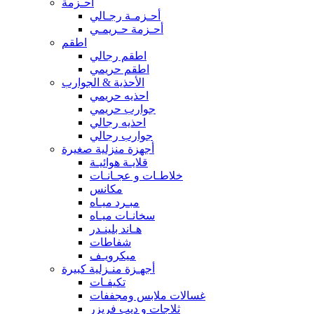
أحـزمة
أحـزمـة رجـالي
أحـزمة حـريمـي
اطقم
اطقم رجالي
اطقم حريمي
الأحذية & الجوارب
احذيه حريمي
جوارب حريمي
احذيه رجالي
جوارب رجالي
أجهزة منزلية صغيرة
قلايـة هوائيـة
خلاطـات و عجـانـات
مكانس
مبـرد ميـاه
سخانـات ميـاه
هـاند بلينـدر
شفاطات
ميكرويـف
أجهـزة منـزلية كبيرة
تكيفـات
غسالات ملابس ومجففات
ثلاجات و ديب فريزر