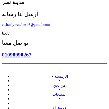
مدينة نصر
أرسل لنا رسالة
elshazlywatches46@gmail.com
تابعنا
تواصل معنا
01098990267
الرئيسية
•
•
من نحن
•
المنتجات
•
سياسة الاسترداد
فروعنا
•