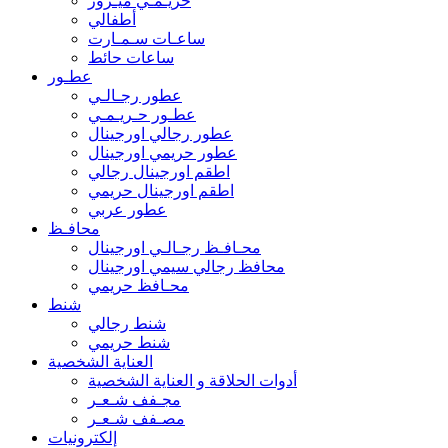
حريـمـي ميـرور
أطفالي
ساعـات سـمـارت
ساعات حائط
عطـور
عطور رجـالـي
عطـور حـريـمـي
عطور رجالي اورجينال
عطور حريمي اورجينال
اطقم اورجينال رجالي
اطقم اورجينال حريمي
عطور عربي
محافـظ
محـافـظ رجـالـي اورجينال
محافظ رجالي سيمي اورجينال
محـافظ حريمي
شنط
شنط رجالي
شنط حريمي
العناية الشخصية
أدوات الحلاقة و العناية الشخصية
مجـفف شـعـر
مصـفف شـعـر
إلكترونيات