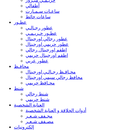
حريـمـي ميـرور
أطفالي
ساعـات سـمـارت
ساعات حائط
عطـور
عطور رجـالـي
عطـور حـريـمـي
عطور رجالي اورجينال
عطور حريمي اورجينال
اطقم اورجينال رجالي
اطقم اورجينال حريمي
عطور عربي
محافـظ
محـافـظ رجـالـي اورجينال
محافظ رجالي سيمي اورجينال
محـافظ حريمي
شنط
شنط رجالي
شنط حريمي
العناية الشخصية
أدوات الحلاقة و العناية الشخصية
مجـفف شـعـر
مصـفف شـعـر
إلكترونيات