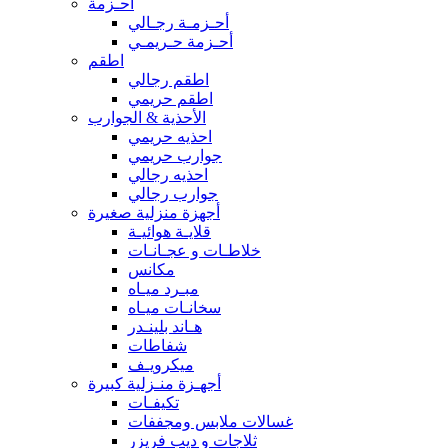
أحـزمة
أحـزمـة رجـالي
أحـزمة حـريمـي
اطقم
اطقم رجالي
اطقم حريمي
الأحذية & الجوارب
احذيه حريمي
جوارب حريمي
احذيه رجالي
جوارب رجالي
أجهزة منزلية صغيرة
قلايـة هوائيـة
خلاطـات و عجـانـات
مكانس
مبـرد ميـاه
سخانـات ميـاه
هـاند بلينـدر
شفاطات
ميكرويـف
أجهـزة منـزلية كبيرة
تكيفـات
غسالات ملابس ومجففات
ثلاجات و ديب فريزر