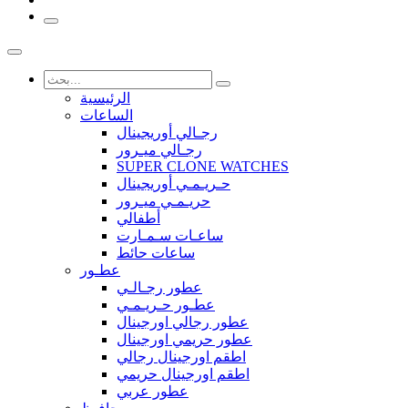
الرئيسية
الساعات
رجـالي أوريجينال
رجـالي ميـرور
SUPER CLONE WATCHES
حـريـمـي أوريجينال
حريـمـي ميـرور
أطفالي
ساعـات سـمـارت
ساعات حائط
عطـور
عطور رجـالـي
عطـور حـريـمـي
عطور رجالي اورجينال
عطور حريمي اورجينال
اطقم اورجينال رجالي
اطقم اورجينال حريمي
عطور عربي