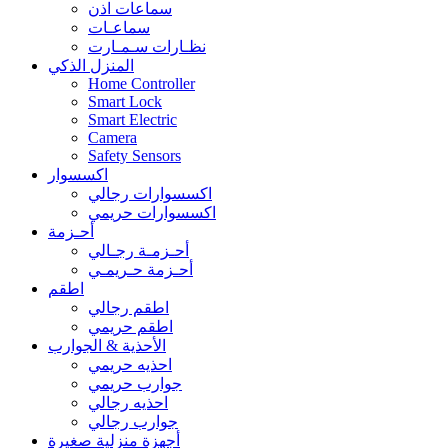
سماعات اذن
سماعـات
نظـارات سـمـارت
المنزل الذكي
Home Controller
Smart Lock
Smart Electric
Camera
Safety Sensors
اكسسوار
اكسسوارات رجالي
اكسسوارات حريمي
أحـزمة
أحـزمـة رجـالي
أحـزمة حـريمـي
اطقم
اطقم رجالي
اطقم حريمي
الأحذية & الجوارب
احذيه حريمي
جوارب حريمي
احذيه رجالي
جوارب رجالي
أجهزة منزلية صغيرة