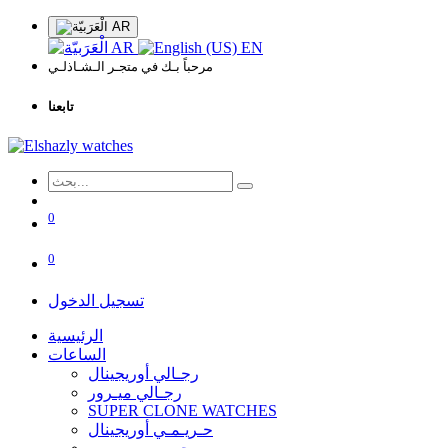
AR
AR
EN
مرحباً بـك في متجـر الـشـاذلـي
تابعنا
0
0
تسجيل الدخول
الرئيسية
الساعات
رجـالي أوريجينال
رجـالي ميـرور
SUPER CLONE WATCHES
حـريـمـي أوريجينال