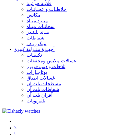
قلايـة هوائيـة
خلاطـات و عجـانـات
مكانس
مبـرد ميـاه
سخانـات ميـاه
هـاند بلينـدر
شفاطات
ميكرويـف
أجهـزة منـزلية كبيرة
تكيفـات
غسالات ملابس ومجففات
ثلاجات و ديب فريزر
بوتاجـازات
غسالات اطباق
مسطحات بلت آن
شفاطات بلت آن
آفران بلت آن
تلفزيونات
0
0