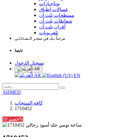
بوتاجـازات
غسالات اطباق
مسطحات بلت آن
شفاطات بلت آن
آفران بلت آن
تلفزيونات
مرحباً بـك في متجـر الـشـاذلـي
تابعنا
تسجيل الدخول
AR
AR
EN
AHMED
كافة المنتجات
1710452
خصم 10%