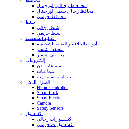
محافـظ
محـافـظ رجـالـي اورجينال
محافظ رجالي سيمي اورجينال
محـافظ حريمي
شنط
شنط رجالي
شنط حريمي
العناية الشخصية
أدوات الحلاقة و العناية الشخصية
مجـفف شـعـر
مصـفف شـعـر
إلكترونيات
سماعات اذن
سماعـات
نظـارات سـمـارت
المنزل الذكي
Home Controller
Smart Lock
Smart Electric
Camera
Safety Sensors
اكسسوار
اكسسوارات رجالي
اكسسوارات حريمي