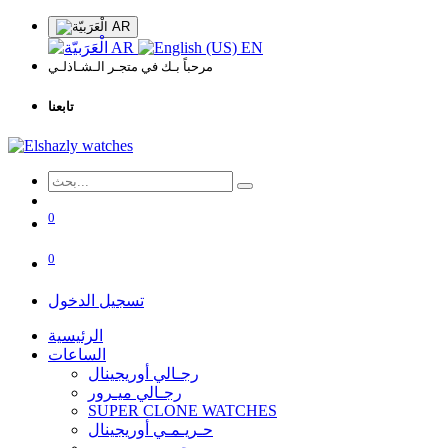
AR
AR
EN
مرحباً بـك في متجـر الـشـاذلـي
تابعنا
0
0
تسجيل الدخول
الرئيسية
الساعات
رجـالي أوريجينال
رجـالي ميـرور
SUPER CLONE WATCHES
حـريـمـي أوريجينال