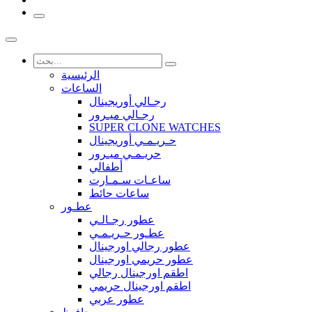
الرئيسية
الساعات
رجـالي أوريجينال
رجـالي ميـرور
SUPER CLONE WATCHES
حـريـمـي أوريجينال
حريـمـي ميـرور
أطفالي
ساعـات سـمـارت
ساعات حائط
عطـور
عطور رجـالـي
عطـور حـريـمـي
عطور رجالي اورجينال
عطور حريمي اورجينال
اطقم اورجينال رجالي
اطقم اورجينال حريمي
عطور عربي