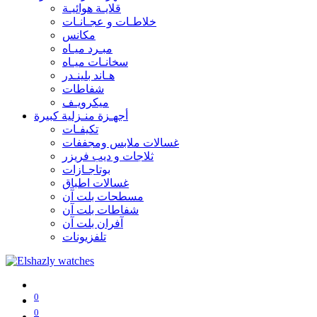
قلايـة هوائيـة
خلاطـات و عجـانـات
مكانس
مبـرد ميـاه
سخانـات ميـاه
هـاند بلينـدر
شفاطات
ميكرويـف
أجهـزة منـزلية كبيرة
تكيفـات
غسالات ملابس ومجففات
ثلاجات و ديب فريزر
بوتاجـازات
غسالات اطباق
مسطحات بلت آن
شفاطات بلت آن
آفران بلت آن
تلفزيونات
0
0