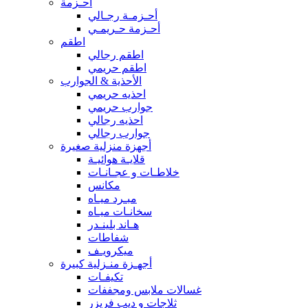
أحـزمة
أحـزمـة رجـالي
أحـزمة حـريمـي
اطقم
اطقم رجالي
اطقم حريمي
الأحذية & الجوارب
احذيه حريمي
جوارب حريمي
احذيه رجالي
جوارب رجالي
أجهزة منزلية صغيرة
قلايـة هوائيـة
خلاطـات و عجـانـات
مكانس
مبـرد ميـاه
سخانـات ميـاه
هـاند بلينـدر
شفاطات
ميكرويـف
أجهـزة منـزلية كبيرة
تكيفـات
غسالات ملابس ومجففات
ثلاجات و ديب فريزر