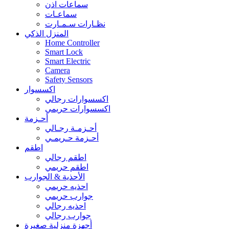
سماعات اذن
سماعـات
نظـارات سـمـارت
المنزل الذكي
Home Controller
Smart Lock
Smart Electric
Camera
Safety Sensors
اكسسوار
اكسسوارات رجالي
اكسسوارات حريمي
أحـزمة
أحـزمـة رجـالي
أحـزمة حـريمـي
اطقم
اطقم رجالي
اطقم حريمي
الأحذية & الجوارب
احذيه حريمي
جوارب حريمي
احذيه رجالي
جوارب رجالي
أجهزة منزلية صغيرة