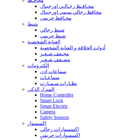
محافـظ
محـافـظ رجـالـي اورجينال
محافظ رجالي سيمي اورجينال
محـافظ حريمي
شنط
شنط رجالي
شنط حريمي
العناية الشخصية
أدوات الحلاقة و العناية الشخصية
مجـفف شـعـر
مصـفف شـعـر
إلكترونيات
سماعات اذن
سماعـات
نظـارات سـمـارت
المنزل الذكي
Home Controller
Smart Lock
Smart Electric
Camera
Safety Sensors
اكسسوار
اكسسوارات رجالي
اكسسوارات حريمي