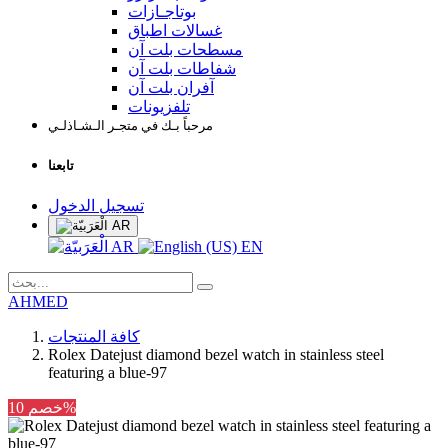
بوتاجـازات
غسالات اطباق
مسطحات بلت آن
شفاطات بلت آن
آفران بلت آن
تلفزيونات
مرحباً بـك في متجـر الـشـاذلـي
تابعنا
تسجيل الدخول
AR
AR
EN
AHMED
كافة المنتجات
Rolex Datejust diamond bezel watch in stainless steel
featuring a blue-97
خصم 10%