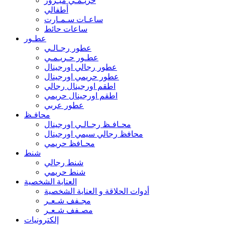
حريـمـي ميـرور
أطفالي
ساعـات سـمـارت
ساعات حائط
عطـور
عطور رجـالـي
عطـور حـريـمـي
عطور رجالي اورجينال
عطور حريمي اورجينال
اطقم اورجينال رجالي
اطقم اورجينال حريمي
عطور عربي
محافـظ
محـافـظ رجـالـي اورجينال
محافظ رجالي سيمي اورجينال
محـافظ حريمي
شنط
شنط رجالي
شنط حريمي
العناية الشخصية
أدوات الحلاقة و العناية الشخصية
مجـفف شـعـر
مصـفف شـعـر
إلكترونيات