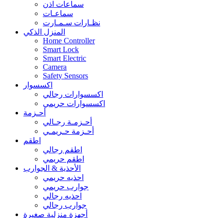
سماعات اذن
سماعـات
نظـارات سـمـارت
المنزل الذكي
Home Controller
Smart Lock
Smart Electric
Camera
Safety Sensors
اكسسوار
اكسسوارات رجالي
اكسسوارات حريمي
أحـزمة
أحـزمـة رجـالي
أحـزمة حـريمـي
اطقم
اطقم رجالي
اطقم حريمي
الأحذية & الجوارب
احذيه حريمي
جوارب حريمي
احذيه رجالي
جوارب رجالي
أجهزة منزلية صغيرة