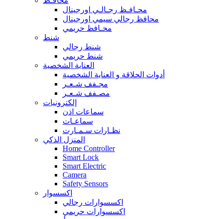
محافـظ
محـافـظ رجـالـي اورجينال
محافظ رجالي سيمي اورجينال
محـافظ حريمي
شنط
شنط رجالي
شنط حريمي
العناية الشخصية
أدوات الحلاقة و العناية الشخصية
مجـفف شـعـر
مصـفف شـعـر
إلكترونيات
سماعات اذن
سماعـات
نظـارات سـمـارت
المنزل الذكي
Home Controller
Smart Lock
Smart Electric
Camera
Safety Sensors
اكسسوار
اكسسوارات رجالي
اكسسوارات حريمي