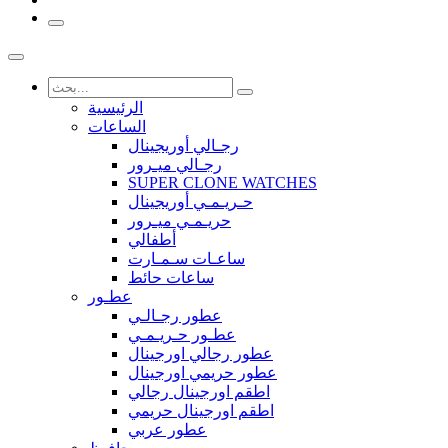
الرئيسية
الساعات
رجـالي أوريجينال
رجـالي ميـرور
SUPER CLONE WATCHES
حـريـمـي أوريجينال
حريـمـي ميـرور
أطفالي
ساعـات سـمـارت
ساعات حائط
عطـور
عطور رجـالـي
عطـور حـريـمـي
عطور رجالي اورجينال
عطور حريمي اورجينال
اطقم اورجينال رجالي
اطقم اورجينال حريمي
عطور عربي