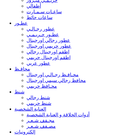
حريـمـي ميـرور
أطفالي
ساعـات سـمـارت
ساعات حائط
عطـور
عطور رجـالـي
عطـور حـريـمـي
عطور رجالي اورجينال
عطور حريمي اورجينال
اطقم اورجينال رجالي
اطقم اورجينال حريمي
عطور عربي
محافـظ
محـافـظ رجـالـي اورجينال
محافظ رجالي سيمي اورجينال
محـافظ حريمي
شنط
شنط رجالي
شنط حريمي
العناية الشخصية
أدوات الحلاقة و العناية الشخصية
مجـفف شـعـر
مصـفف شـعـر
إلكترونيات