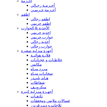
أحـزمة
أحـزمـة رجـالي
أحـزمة حـريمـي
اطقم
اطقم رجالي
اطقم حريمي
الأحذية & الجوارب
احذيه حريمي
جوارب حريمي
احذيه رجالي
جوارب رجالي
أجهزة منزلية صغيرة
قلايـة هوائيـة
خلاطـات و عجـانـات
مكانس
مبـرد ميـاه
سخانـات ميـاه
هـاند بلينـدر
شفاطات
ميكرويـف
أجهـزة منـزلية كبيرة
تكيفـات
غسالات ملابس ومجففات
ثلاجات و ديب فريزر