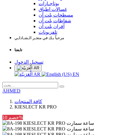
بوتاجـازات
غسالات اطباق
مسطحات بلت آن
شفاطات بلت آن
آفران بلت آن
تلفزيونات
مرحباً بـك في متجـر الـشـاذلـي
تابعنا
تسجيل الدخول
AR
AR
EN
AHMED
كافة المنتجات
KIESLECT KR PRO
خصم 10%