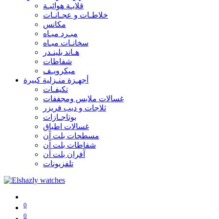
قلايـة هوائيـة
خلاطـات و عجـانـات
مكانس
مبـرد ميـاه
سخانـات ميـاه
هـاند بلينـدر
شفاطات
ميكرويـف
أجهـزة منـزلية كبيرة
تكيفـات
غسالات ملابس ومجففات
ثلاجات و ديب فريزر
بوتاجـازات
غسالات اطباق
مسطحات بلت آن
شفاطات بلت آن
آفران بلت آن
تلفزيونات
0
0