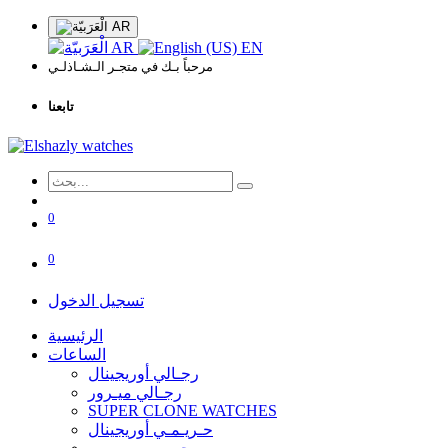
AR
AR
EN
مرحباً بـك في متجـر الـشـاذلـي
تابعنا
0
0
تسجيل الدخول
الرئيسية
الساعات
رجـالي أوريجينال
رجـالي ميـرور
SUPER CLONE WATCHES
حـريـمـي أوريجينال