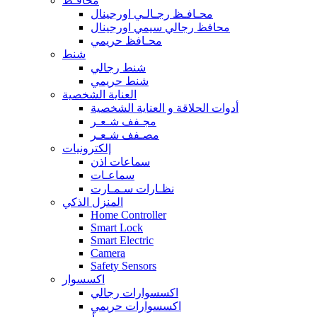
محافـظ
محـافـظ رجـالـي اورجينال
محافظ رجالي سيمي اورجينال
محـافظ حريمي
شنط
شنط رجالي
شنط حريمي
العناية الشخصية
أدوات الحلاقة و العناية الشخصية
مجـفف شـعـر
مصـفف شـعـر
إلكترونيات
سماعات اذن
سماعـات
نظـارات سـمـارت
المنزل الذكي
Home Controller
Smart Lock
Smart Electric
Camera
Safety Sensors
اكسسوار
اكسسوارات رجالي
اكسسوارات حريمي