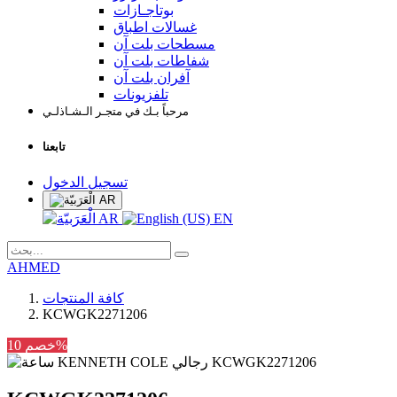
بوتاجـازات
غسالات اطباق
مسطحات بلت آن
شفاطات بلت آن
آفران بلت آن
تلفزيونات
مرحباً بـك في متجـر الـشـاذلـي
تابعنا
تسجيل الدخول
AR
AR
EN
AHMED
كافة المنتجات
KCWGK2271206
خصم 10%