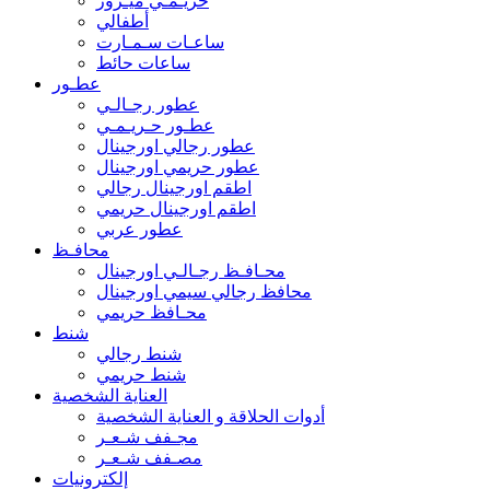
حريـمـي ميـرور
أطفالي
ساعـات سـمـارت
ساعات حائط
عطـور
عطور رجـالـي
عطـور حـريـمـي
عطور رجالي اورجينال
عطور حريمي اورجينال
اطقم اورجينال رجالي
اطقم اورجينال حريمي
عطور عربي
محافـظ
محـافـظ رجـالـي اورجينال
محافظ رجالي سيمي اورجينال
محـافظ حريمي
شنط
شنط رجالي
شنط حريمي
العناية الشخصية
أدوات الحلاقة و العناية الشخصية
مجـفف شـعـر
مصـفف شـعـر
إلكترونيات