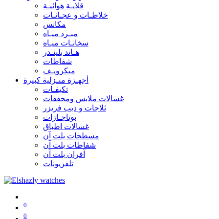
قلايـة هوائيـة
خلاطـات و عجـانـات
مكانس
مبـرد ميـاه
سخانـات ميـاه
هـاند بلينـدر
شفاطات
ميكرويـف
أجهـزة منـزلية كبيرة
تكيفـات
غسالات ملابس ومجففات
ثلاجات و ديب فريزر
بوتاجـازات
غسالات اطباق
مسطحات بلت آن
شفاطات بلت آن
آفران بلت آن
تلفزيونات
0
0