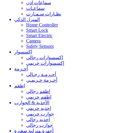
سماعات اذن
سماعـات
نظـارات سـمـارت
المنزل الذكي
Home Controller
Smart Lock
Smart Electric
Camera
Safety Sensors
اكسسوار
اكسسوارات رجالي
اكسسوارات حريمي
أحـزمة
أحـزمـة رجـالي
أحـزمة حـريمـي
اطقم
اطقم رجالي
اطقم حريمي
الأحذية & الجوارب
احذيه حريمي
جوارب حريمي
احذيه رجالي
جوارب رجالي
أجهزة منزلية صغيرة