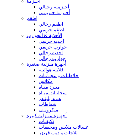
أحـزمة
أحـزمـة رجـالي
أحـزمة حـريمـي
اطقم
اطقم رجالي
اطقم حريمي
الأحذية & الجوارب
احذيه حريمي
جوارب حريمي
احذيه رجالي
جوارب رجالي
أجهزة منزلية صغيرة
قلايـة هوائيـة
خلاطـات و عجـانـات
مكانس
مبـرد ميـاه
سخانـات ميـاه
هـاند بلينـدر
شفاطات
ميكرويـف
أجهـزة منـزلية كبيرة
تكيفـات
غسالات ملابس ومجففات
ثلاجات و ديب فريزر