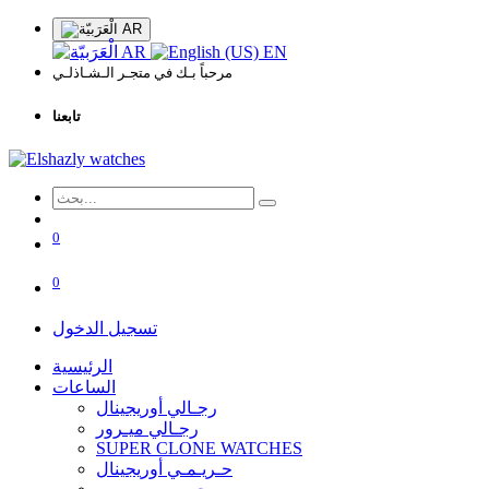
AR
AR
EN
مرحباً بـك في متجـر الـشـاذلـي
تابعنا
0
0
تسجيل الدخول
الرئيسية
الساعات
رجـالي أوريجينال
رجـالي ميـرور
SUPER CLONE WATCHES
حـريـمـي أوريجينال