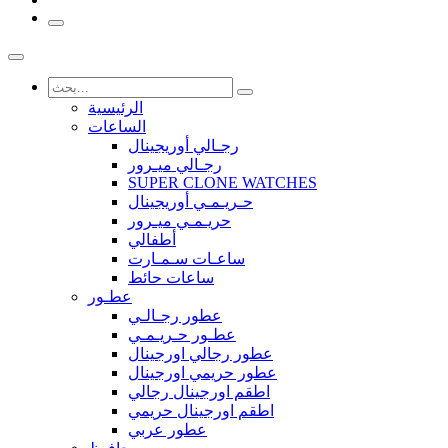
الرئيسية
الساعات
رجـالي أوريجينال
رجـالي ميـرور
SUPER CLONE WATCHES
حـريـمـي أوريجينال
حريـمـي ميـرور
أطفالي
ساعـات سـمـارت
ساعات حائط
عطـور
عطور رجـالـي
عطـور حـريـمـي
عطور رجالي اورجينال
عطور حريمي اورجينال
اطقم اورجينال رجالي
اطقم اورجينال حريمي
عطور عربي