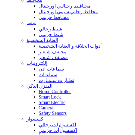
محافـظ
محـافـظ رجـالـي اورجينال
محافظ رجالي سيمي اورجينال
محـافظ حريمي
شنط
شنط رجالي
شنط حريمي
العناية الشخصية
أدوات الحلاقة و العناية الشخصية
مجـفف شـعـر
مصـفف شـعـر
إلكترونيات
سماعات اذن
سماعـات
نظـارات سـمـارت
المنزل الذكي
Home Controller
Smart Lock
Smart Electric
Camera
Safety Sensors
اكسسوار
اكسسوارات رجالي
اكسسوارات حريمي