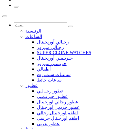
الرئيسية
الساعات
رجـالي أوريجينال
رجـالي ميـرور
SUPER CLONE WATCHES
حـريـمـي أوريجينال
حريـمـي ميـرور
أطفالي
ساعـات سـمـارت
ساعات حائط
عطـور
عطور رجـالـي
عطـور حـريـمـي
عطور رجالي اورجينال
عطور حريمي اورجينال
اطقم اورجينال رجالي
اطقم اورجينال حريمي
عطور عربي