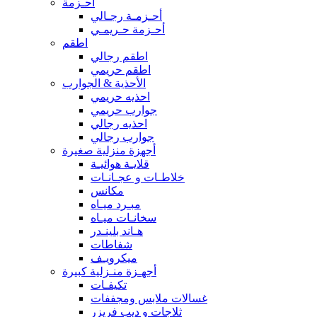
أحـزمة
أحـزمـة رجـالي
أحـزمة حـريمـي
اطقم
اطقم رجالي
اطقم حريمي
الأحذية & الجوارب
احذيه حريمي
جوارب حريمي
احذيه رجالي
جوارب رجالي
أجهزة منزلية صغيرة
قلايـة هوائيـة
خلاطـات و عجـانـات
مكانس
مبـرد ميـاه
سخانـات ميـاه
هـاند بلينـدر
شفاطات
ميكرويـف
أجهـزة منـزلية كبيرة
تكيفـات
غسالات ملابس ومجففات
ثلاجات و ديب فريزر