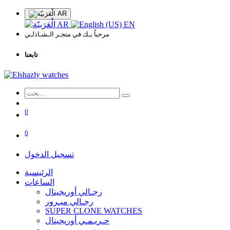
AR
AR
EN
مرحباً بـك في متجـر الـشـاذلـي
تابعنا
0
0
تسجيل الدخول
الرئيسية
الساعات
رجـالي أوريجينال
رجـالي ميـرور
SUPER CLONE WATCHES
حـريـمـي أوريجينال