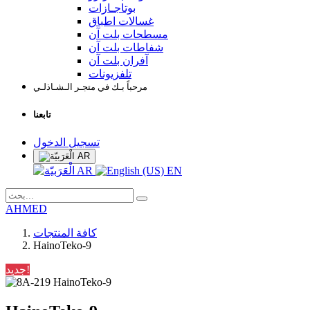
بوتاجـازات
غسالات اطباق
مسطحات بلت آن
شفاطات بلت آن
آفران بلت آن
تلفزيونات
مرحباً بـك في متجـر الـشـاذلـي
تابعنا
تسجيل الدخول
AR
AR
EN
AHMED
كافة المنتجات
HainoTeko-9
جديد!