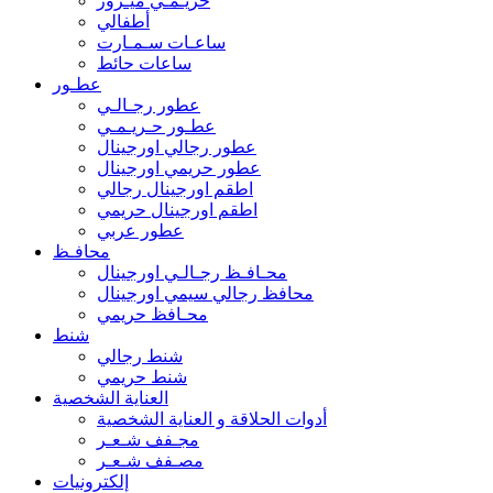
حريـمـي ميـرور
أطفالي
ساعـات سـمـارت
ساعات حائط
عطـور
عطور رجـالـي
عطـور حـريـمـي
عطور رجالي اورجينال
عطور حريمي اورجينال
اطقم اورجينال رجالي
اطقم اورجينال حريمي
عطور عربي
محافـظ
محـافـظ رجـالـي اورجينال
محافظ رجالي سيمي اورجينال
محـافظ حريمي
شنط
شنط رجالي
شنط حريمي
العناية الشخصية
أدوات الحلاقة و العناية الشخصية
مجـفف شـعـر
مصـفف شـعـر
إلكترونيات