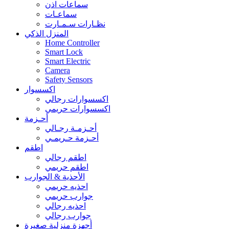
سماعات اذن
سماعـات
نظـارات سـمـارت
المنزل الذكي
Home Controller
Smart Lock
Smart Electric
Camera
Safety Sensors
اكسسوار
اكسسوارات رجالي
اكسسوارات حريمي
أحـزمة
أحـزمـة رجـالي
أحـزمة حـريمـي
اطقم
اطقم رجالي
اطقم حريمي
الأحذية & الجوارب
احذيه حريمي
جوارب حريمي
احذيه رجالي
جوارب رجالي
أجهزة منزلية صغيرة