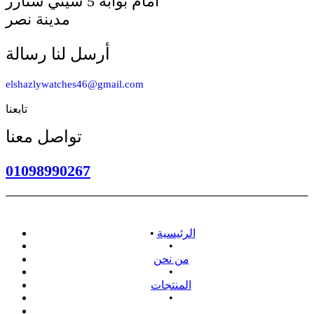
أمام بوابه 5 سيتي ستارز
مدينة نصر
أرسل لنا رسالة
elshazlywatches46@gmail.com
تابعنا
تواصل معنا
01098990267
الرئيسية
•
•
من نحن
•
المنتجات
•
سياسة الاسترداد