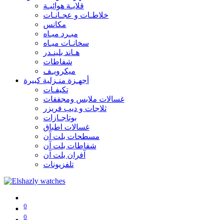
قلايـة هوائيـة
خلاطـات و عجـانـات
مكانس
مبـرد ميـاه
سخانـات ميـاه
هـاند بلينـدر
شفاطات
ميكرويـف
أجهـزة منـزلية كبيرة
تكيفـات
غسالات ملابس ومجففات
ثلاجات و ديب فريزر
بوتاجـازات
غسالات اطباق
مسطحات بلت آن
شفاطات بلت آن
آفران بلت آن
تلفزيونات
0
0