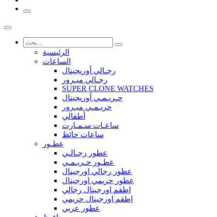
الرئيسية
الساعات
رجـالي أوريجينال
رجـالي ميـرور
SUPER CLONE WATCHES
حـريـمـي أوريجينال
حريـمـي ميـرور
أطفالي
ساعـات سـمـارت
ساعات حائط
عطـور
عطور رجـالـي
عطـور حـريـمـي
عطور رجالي اورجينال
عطور حريمي اورجينال
اطقم اورجينال رجالي
اطقم اورجينال حريمي
عطور عربي