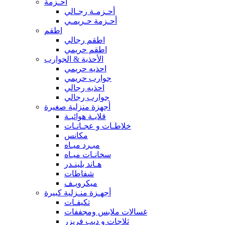
أحـزمة
أحـزمـة رجـالي
أحـزمة حـريمـي
اطقم
اطقم رجالي
اطقم حريمي
الأحذية & الجوارب
احذيه حريمي
جوارب حريمي
احذيه رجالي
جوارب رجالي
أجهزة منزلية صغيرة
قلايـة هوائيـة
خلاطـات و عجـانـات
مكانس
مبـرد ميـاه
سخانـات ميـاه
هـاند بلينـدر
شفاطات
ميكرويـف
أجهـزة منـزلية كبيرة
تكيفـات
غسالات ملابس ومجففات
ثلاجات و ديب فريزر