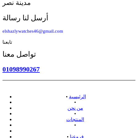
مدينة نصر
أرسل لنا رسالة
elshazlywatches46@gmail.com
تابعنا
تواصل معنا
01098990267
الرئيسية
•
•
من نحن
•
المنتجات
•
سياسة الاسترداد
فروعنا
•