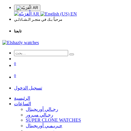
AR
AR
EN
مرحباً بـك في متجـر الـشـاذلـي
تابعنا
0
0
تسجيل الدخول
الرئيسية
الساعات
رجـالي أوريجينال
رجـالي ميـرور
SUPER CLONE WATCHES
حـريـمـي أوريجينال