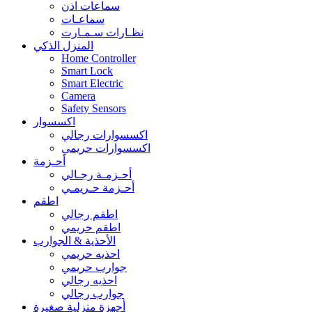
سماعات اذن
سماعـات
نظـارات سـمـارت
المنزل الذكي
Home Controller
Smart Lock
Smart Electric
Camera
Safety Sensors
اكسسوار
اكسسوارات رجالي
اكسسوارات حريمي
أحـزمة
أحـزمـة رجـالي
أحـزمة حـريمـي
اطقم
اطقم رجالي
اطقم حريمي
الأحذية & الجوارب
احذيه حريمي
جوارب حريمي
احذيه رجالي
جوارب رجالي
أجهزة منزلية صغيرة