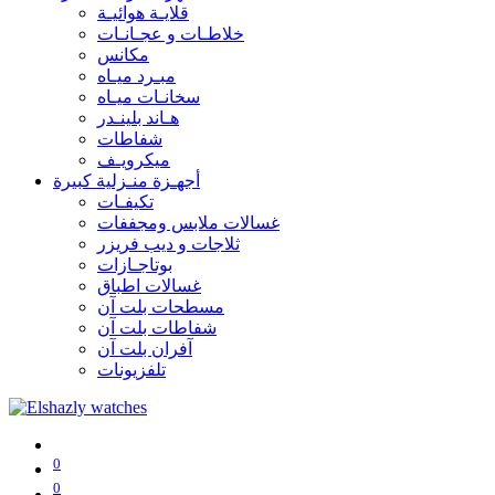
قلايـة هوائيـة
خلاطـات و عجـانـات
مكانس
مبـرد ميـاه
سخانـات ميـاه
هـاند بلينـدر
شفاطات
ميكرويـف
أجهـزة منـزلية كبيرة
تكيفـات
غسالات ملابس ومجففات
ثلاجات و ديب فريزر
بوتاجـازات
غسالات اطباق
مسطحات بلت آن
شفاطات بلت آن
آفران بلت آن
تلفزيونات
0
0