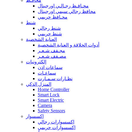
محافـظ
محـافـظ رجـالـي اورجينال
محافظ رجالي سيمي اورجينال
محـافظ حريمي
شنط
شنط رجالي
شنط حريمي
العناية الشخصية
أدوات الحلاقة و العناية الشخصية
مجـفف شـعـر
مصـفف شـعـر
إلكترونيات
سماعات اذن
سماعـات
نظـارات سـمـارت
المنزل الذكي
Home Controller
Smart Lock
Smart Electric
Camera
Safety Sensors
اكسسوار
اكسسوارات رجالي
اكسسوارات حريمي