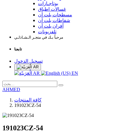
بوتاجـازات
غسالات اطباق
مسطحات بلت آن
شفاطات بلت آن
آفران بلت آن
تلفزيونات
مرحباً بـك في متجـر الـشـاذلـي
تابعنا
تسجيل الدخول
AR
AR
EN
AHMED
كافة المنتجات
191023CZ-54
191023CZ-54