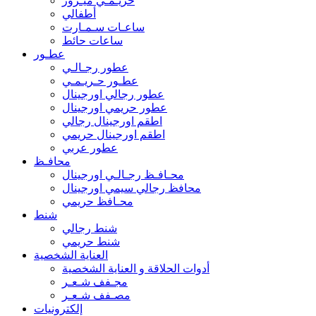
حريـمـي ميـرور
أطفالي
ساعـات سـمـارت
ساعات حائط
عطـور
عطور رجـالـي
عطـور حـريـمـي
عطور رجالي اورجينال
عطور حريمي اورجينال
اطقم اورجينال رجالي
اطقم اورجينال حريمي
عطور عربي
محافـظ
محـافـظ رجـالـي اورجينال
محافظ رجالي سيمي اورجينال
محـافظ حريمي
شنط
شنط رجالي
شنط حريمي
العناية الشخصية
أدوات الحلاقة و العناية الشخصية
مجـفف شـعـر
مصـفف شـعـر
إلكترونيات