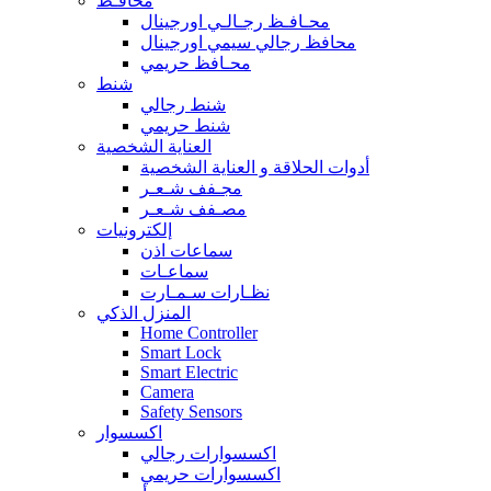
محافـظ
محـافـظ رجـالـي اورجينال
محافظ رجالي سيمي اورجينال
محـافظ حريمي
شنط
شنط رجالي
شنط حريمي
العناية الشخصية
أدوات الحلاقة و العناية الشخصية
مجـفف شـعـر
مصـفف شـعـر
إلكترونيات
سماعات اذن
سماعـات
نظـارات سـمـارت
المنزل الذكي
Home Controller
Smart Lock
Smart Electric
Camera
Safety Sensors
اكسسوار
اكسسوارات رجالي
اكسسوارات حريمي