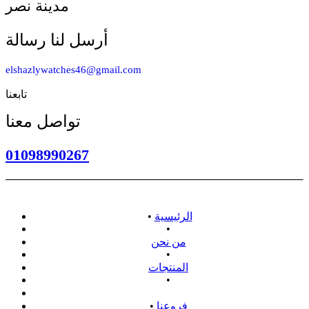
مدينة نصر
أرسل لنا رسالة
elshazlywatches46@gmail.com
تابعنا
تواصل معنا
01098990267
الرئيسية
•
•
من نحن
•
المنتجات
•
سياسة الاسترداد
فروعنا
•