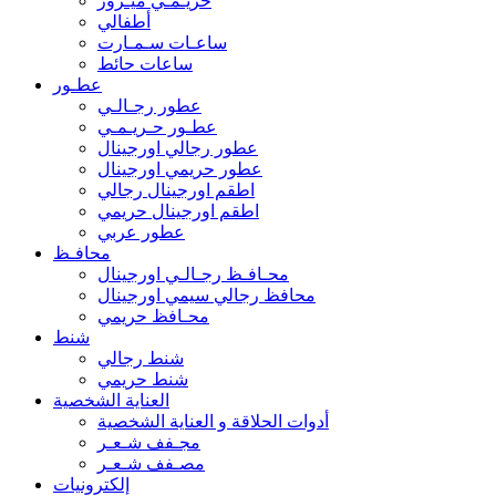
حريـمـي ميـرور
أطفالي
ساعـات سـمـارت
ساعات حائط
عطـور
عطور رجـالـي
عطـور حـريـمـي
عطور رجالي اورجينال
عطور حريمي اورجينال
اطقم اورجينال رجالي
اطقم اورجينال حريمي
عطور عربي
محافـظ
محـافـظ رجـالـي اورجينال
محافظ رجالي سيمي اورجينال
محـافظ حريمي
شنط
شنط رجالي
شنط حريمي
العناية الشخصية
أدوات الحلاقة و العناية الشخصية
مجـفف شـعـر
مصـفف شـعـر
إلكترونيات