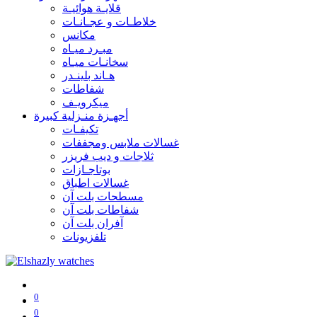
قلايـة هوائيـة
خلاطـات و عجـانـات
مكانس
مبـرد ميـاه
سخانـات ميـاه
هـاند بلينـدر
شفاطات
ميكرويـف
أجهـزة منـزلية كبيرة
تكيفـات
غسالات ملابس ومجففات
ثلاجات و ديب فريزر
بوتاجـازات
غسالات اطباق
مسطحات بلت آن
شفاطات بلت آن
آفران بلت آن
تلفزيونات
0
0