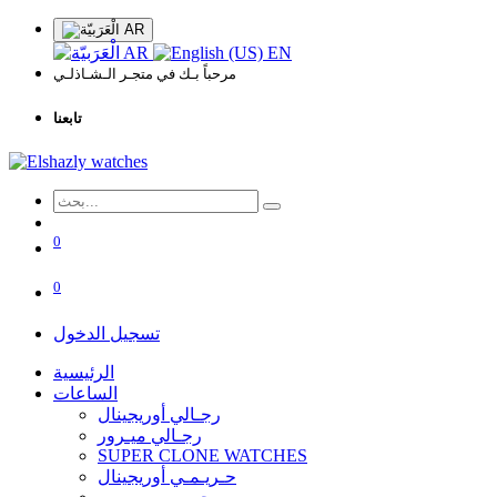
AR
AR
EN
مرحباً بـك في متجـر الـشـاذلـي
تابعنا
0
0
تسجيل الدخول
الرئيسية
الساعات
رجـالي أوريجينال
رجـالي ميـرور
SUPER CLONE WATCHES
حـريـمـي أوريجينال