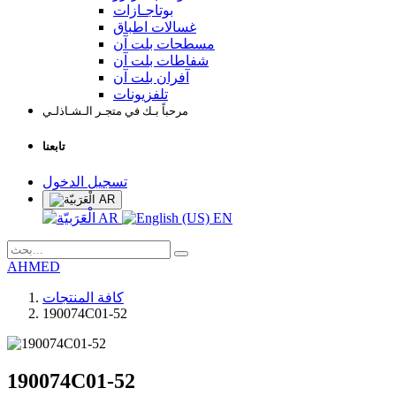
بوتاجـازات
غسالات اطباق
مسطحات بلت آن
شفاطات بلت آن
آفران بلت آن
تلفزيونات
مرحباً بـك في متجـر الـشـاذلـي
تابعنا
تسجيل الدخول
AR
AR
EN
AHMED
كافة المنتجات
190074C01-52
190074C01-52