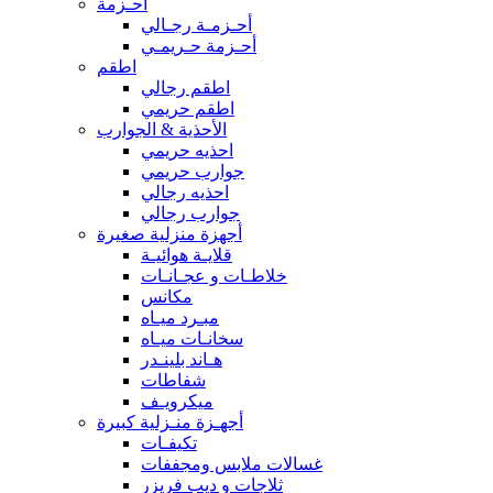
أحـزمة
أحـزمـة رجـالي
أحـزمة حـريمـي
اطقم
اطقم رجالي
اطقم حريمي
الأحذية & الجوارب
احذيه حريمي
جوارب حريمي
احذيه رجالي
جوارب رجالي
أجهزة منزلية صغيرة
قلايـة هوائيـة
خلاطـات و عجـانـات
مكانس
مبـرد ميـاه
سخانـات ميـاه
هـاند بلينـدر
شفاطات
ميكرويـف
أجهـزة منـزلية كبيرة
تكيفـات
غسالات ملابس ومجففات
ثلاجات و ديب فريزر