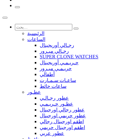
الرئيسية
الساعات
رجـالي أوريجينال
رجـالي ميـرور
SUPER CLONE WATCHES
حـريـمـي أوريجينال
حريـمـي ميـرور
أطفالي
ساعـات سـمـارت
ساعات حائط
عطـور
عطور رجـالـي
عطـور حـريـمـي
عطور رجالي اورجينال
عطور حريمي اورجينال
اطقم اورجينال رجالي
اطقم اورجينال حريمي
عطور عربي