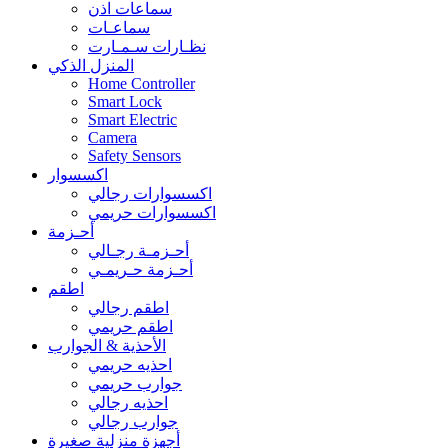
سماعات اذن
سماعـات
نظـارات سـمـارت
المنزل الذكي
Home Controller
Smart Lock
Smart Electric
Camera
Safety Sensors
اكسسوار
اكسسوارات رجالي
اكسسوارات حريمي
أحـزمة
أحـزمـة رجـالي
أحـزمة حـريمـي
اطقم
اطقم رجالي
اطقم حريمي
الأحذية & الجوارب
احذيه حريمي
جوارب حريمي
احذيه رجالي
جوارب رجالي
أجهزة منزلية صغيرة