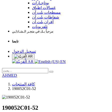
بوتاجـازات
غسالات اطباق
مسطحات بلت آن
شفاطات بلت آن
آفران بلت آن
تلفزيونات
مرحباً بـك في متجـر الـشـاذلـي
تابعنا
تسجيل الدخول
AR
AR
EN
AHMED
كافة المنتجات
190052C01-52
190052C01-52