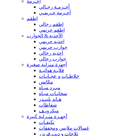
أحـزمة
أحـزمـة رجـالي
أحـزمة حـريمـي
اطقم
اطقم رجالي
اطقم حريمي
الأحذية & الجوارب
احذيه حريمي
جوارب حريمي
احذيه رجالي
جوارب رجالي
أجهزة منزلية صغيرة
قلايـة هوائيـة
خلاطـات و عجـانـات
مكانس
مبـرد ميـاه
سخانـات ميـاه
هـاند بلينـدر
شفاطات
ميكرويـف
أجهـزة منـزلية كبيرة
تكيفـات
غسالات ملابس ومجففات
ثلاجات و ديب فريزر