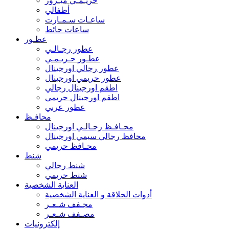
حريـمـي ميـرور
أطفالي
ساعـات سـمـارت
ساعات حائط
عطـور
عطور رجـالـي
عطـور حـريـمـي
عطور رجالي اورجينال
عطور حريمي اورجينال
اطقم اورجينال رجالي
اطقم اورجينال حريمي
عطور عربي
محافـظ
محـافـظ رجـالـي اورجينال
محافظ رجالي سيمي اورجينال
محـافظ حريمي
شنط
شنط رجالي
شنط حريمي
العناية الشخصية
أدوات الحلاقة و العناية الشخصية
مجـفف شـعـر
مصـفف شـعـر
إلكترونيات