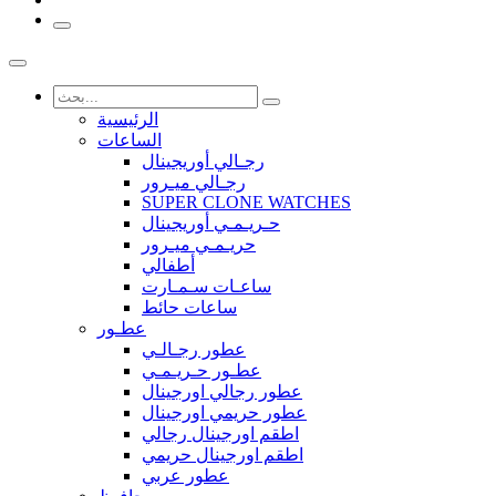
الرئيسية
الساعات
رجـالي أوريجينال
رجـالي ميـرور
SUPER CLONE WATCHES
حـريـمـي أوريجينال
حريـمـي ميـرور
أطفالي
ساعـات سـمـارت
ساعات حائط
عطـور
عطور رجـالـي
عطـور حـريـمـي
عطور رجالي اورجينال
عطور حريمي اورجينال
اطقم اورجينال رجالي
اطقم اورجينال حريمي
عطور عربي