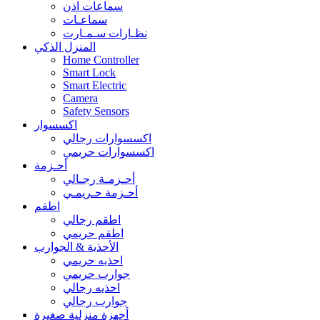
سماعات اذن
سماعـات
نظـارات سـمـارت
المنزل الذكي
Home Controller
Smart Lock
Smart Electric
Camera
Safety Sensors
اكسسوار
اكسسوارات رجالي
اكسسوارات حريمي
أحـزمة
أحـزمـة رجـالي
أحـزمة حـريمـي
اطقم
اطقم رجالي
اطقم حريمي
الأحذية & الجوارب
احذيه حريمي
جوارب حريمي
احذيه رجالي
جوارب رجالي
أجهزة منزلية صغيرة