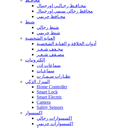
محافـظ
محـافـظ رجـالـي اورجينال
محافظ رجالي سيمي اورجينال
محـافظ حريمي
شنط
شنط رجالي
شنط حريمي
العناية الشخصية
أدوات الحلاقة و العناية الشخصية
مجـفف شـعـر
مصـفف شـعـر
إلكترونيات
سماعات اذن
سماعـات
نظـارات سـمـارت
المنزل الذكي
Home Controller
Smart Lock
Smart Electric
Camera
Safety Sensors
اكسسوار
اكسسوارات رجالي
اكسسوارات حريمي