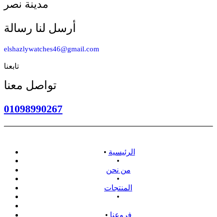
مدينة نصر
أرسل لنا رسالة
elshazlywatches46@gmail.com
تابعنا
تواصل معنا
01098990267
الرئيسية
•
•
من نحن
•
المنتجات
•
سياسة الاسترداد
فروعنا
•