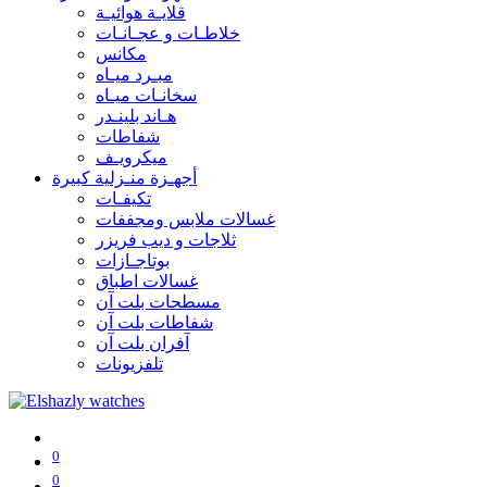
قلايـة هوائيـة
خلاطـات و عجـانـات
مكانس
مبـرد ميـاه
سخانـات ميـاه
هـاند بلينـدر
شفاطات
ميكرويـف
أجهـزة منـزلية كبيرة
تكيفـات
غسالات ملابس ومجففات
ثلاجات و ديب فريزر
بوتاجـازات
غسالات اطباق
مسطحات بلت آن
شفاطات بلت آن
آفران بلت آن
تلفزيونات
0
0