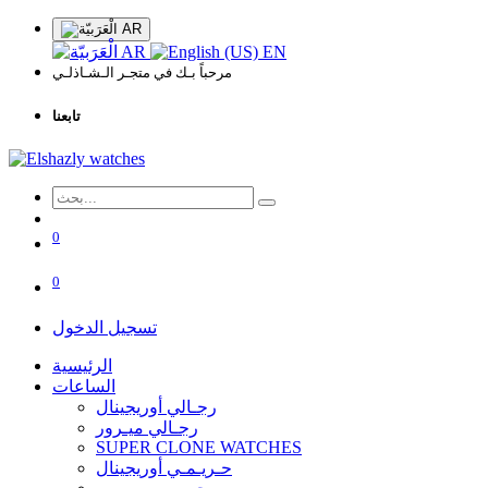
AR
AR
EN
مرحباً بـك في متجـر الـشـاذلـي
تابعنا
0
0
تسجيل الدخول
الرئيسية
الساعات
رجـالي أوريجينال
رجـالي ميـرور
SUPER CLONE WATCHES
حـريـمـي أوريجينال