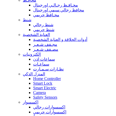
محافـظ
محـافـظ رجـالـي اورجينال
محافظ رجالي سيمي اورجينال
محـافظ حريمي
شنط
شنط رجالي
شنط حريمي
العناية الشخصية
أدوات الحلاقة و العناية الشخصية
مجـفف شـعـر
مصـفف شـعـر
إلكترونيات
سماعات اذن
سماعـات
نظـارات سـمـارت
المنزل الذكي
Home Controller
Smart Lock
Smart Electric
Camera
Safety Sensors
اكسسوار
اكسسوارات رجالي
اكسسوارات حريمي