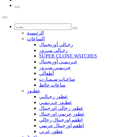
الرئيسية
الساعات
رجـالي أوريجينال
رجـالي ميـرور
SUPER CLONE WATCHES
حـريـمـي أوريجينال
حريـمـي ميـرور
أطفالي
ساعـات سـمـارت
ساعات حائط
عطـور
عطور رجـالـي
عطـور حـريـمـي
عطور رجالي اورجينال
عطور حريمي اورجينال
اطقم اورجينال رجالي
اطقم اورجينال حريمي
عطور عربي