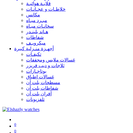
قلايـة هوائيـة
خلاطـات و عجـانـات
مكانس
مبـرد ميـاه
سخانـات ميـاه
هـاند بلينـدر
شفاطات
ميكرويـف
أجهـزة منـزلية كبيرة
تكيفـات
غسالات ملابس ومجففات
ثلاجات و ديب فريزر
بوتاجـازات
غسالات اطباق
مسطحات بلت آن
شفاطات بلت آن
آفران بلت آن
تلفزيونات
0
0