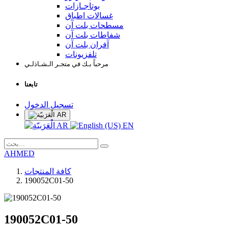
بوتاجـازات
غسالات اطباق
مسطحات بلت آن
شفاطات بلت آن
آفران بلت آن
تلفزيونات
مرحباً بـك في متجـر الـشـاذلـي
تابعنا
تسجيل الدخول
AR
AR
EN
AHMED
كافة المنتجات
190052C01-50
190052C01-50