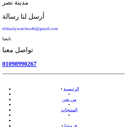
مدينة نصر
أرسل لنا رسالة
elshazlywatches46@gmail.com
تابعنا
تواصل معنا
01098990267
الرئيسية
•
•
من نحن
•
المنتجات
•
سياسة الاسترداد
فروعنا
•