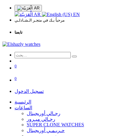
AR
AR
EN
مرحباً بـك في متجـر الـشـاذلـي
تابعنا
0
0
تسجيل الدخول
الرئيسية
الساعات
رجـالي أوريجينال
رجـالي ميـرور
SUPER CLONE WATCHES
حـريـمـي أوريجينال