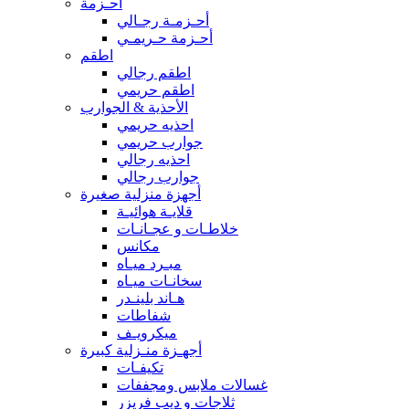
أحـزمة
أحـزمـة رجـالي
أحـزمة حـريمـي
اطقم
اطقم رجالي
اطقم حريمي
الأحذية & الجوارب
احذيه حريمي
جوارب حريمي
احذيه رجالي
جوارب رجالي
أجهزة منزلية صغيرة
قلايـة هوائيـة
خلاطـات و عجـانـات
مكانس
مبـرد ميـاه
سخانـات ميـاه
هـاند بلينـدر
شفاطات
ميكرويـف
أجهـزة منـزلية كبيرة
تكيفـات
غسالات ملابس ومجففات
ثلاجات و ديب فريزر