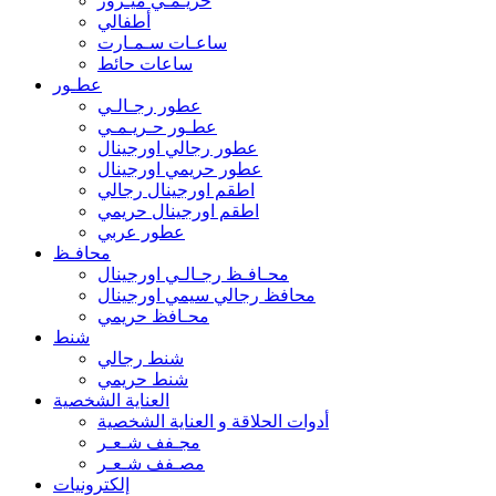
حريـمـي ميـرور
أطفالي
ساعـات سـمـارت
ساعات حائط
عطـور
عطور رجـالـي
عطـور حـريـمـي
عطور رجالي اورجينال
عطور حريمي اورجينال
اطقم اورجينال رجالي
اطقم اورجينال حريمي
عطور عربي
محافـظ
محـافـظ رجـالـي اورجينال
محافظ رجالي سيمي اورجينال
محـافظ حريمي
شنط
شنط رجالي
شنط حريمي
العناية الشخصية
أدوات الحلاقة و العناية الشخصية
مجـفف شـعـر
مصـفف شـعـر
إلكترونيات