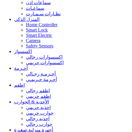
سماعات اذن
سماعـات
نظـارات سـمـارت
المنزل الذكي
Home Controller
Smart Lock
Smart Electric
Camera
Safety Sensors
اكسسوار
اكسسوارات رجالي
اكسسوارات حريمي
أحـزمة
أحـزمـة رجـالي
أحـزمة حـريمـي
اطقم
اطقم رجالي
اطقم حريمي
الأحذية & الجوارب
احذيه حريمي
جوارب حريمي
احذيه رجالي
جوارب رجالي
أجهزة منزلية صغيرة