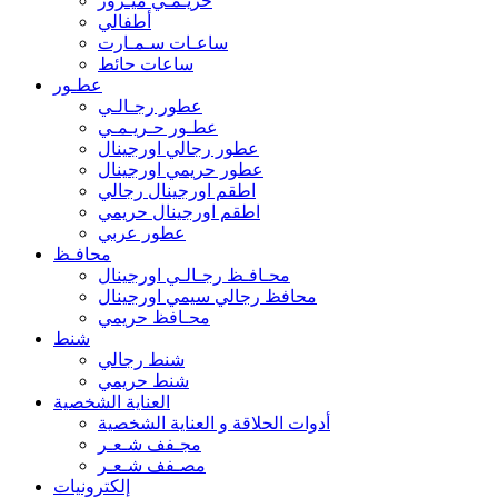
حريـمـي ميـرور
أطفالي
ساعـات سـمـارت
ساعات حائط
عطـور
عطور رجـالـي
عطـور حـريـمـي
عطور رجالي اورجينال
عطور حريمي اورجينال
اطقم اورجينال رجالي
اطقم اورجينال حريمي
عطور عربي
محافـظ
محـافـظ رجـالـي اورجينال
محافظ رجالي سيمي اورجينال
محـافظ حريمي
شنط
شنط رجالي
شنط حريمي
العناية الشخصية
أدوات الحلاقة و العناية الشخصية
مجـفف شـعـر
مصـفف شـعـر
إلكترونيات