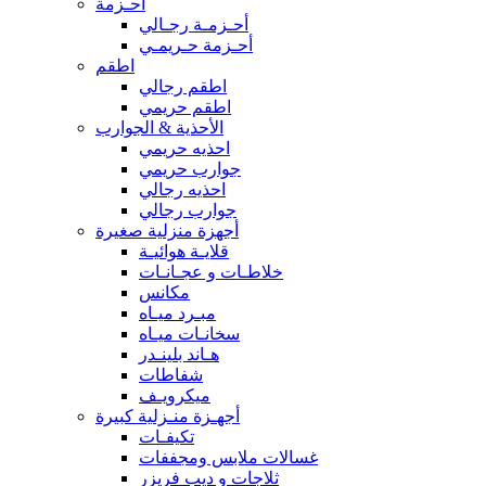
أحـزمة
أحـزمـة رجـالي
أحـزمة حـريمـي
اطقم
اطقم رجالي
اطقم حريمي
الأحذية & الجوارب
احذيه حريمي
جوارب حريمي
احذيه رجالي
جوارب رجالي
أجهزة منزلية صغيرة
قلايـة هوائيـة
خلاطـات و عجـانـات
مكانس
مبـرد ميـاه
سخانـات ميـاه
هـاند بلينـدر
شفاطات
ميكرويـف
أجهـزة منـزلية كبيرة
تكيفـات
غسالات ملابس ومجففات
ثلاجات و ديب فريزر