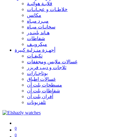
قلايـة هوائيـة
خلاطـات و عجـانـات
مكانس
مبـرد ميـاه
سخانـات ميـاه
هـاند بلينـدر
شفاطات
ميكرويـف
أجهـزة منـزلية كبيرة
تكيفـات
غسالات ملابس ومجففات
ثلاجات و ديب فريزر
بوتاجـازات
غسالات اطباق
مسطحات بلت آن
شفاطات بلت آن
آفران بلت آن
تلفزيونات
0
0