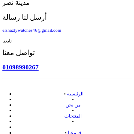
مدينة نصر
أرسل لنا رسالة
elshazlywatches46@gmail.com
تابعنا
تواصل معنا
01098990267
الرئيسية
•
•
من نحن
•
المنتجات
•
سياسة الاسترداد
فروعنا
•