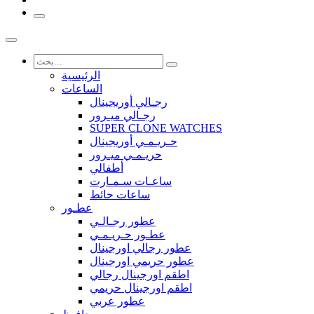
الرئيسية
الساعات
رجـالي أوريجينال
رجـالي ميـرور
SUPER CLONE WATCHES
حـريـمـي أوريجينال
حريـمـي ميـرور
أطفالي
ساعـات سـمـارت
ساعات حائط
عطـور
عطور رجـالـي
عطـور حـريـمـي
عطور رجالي اورجينال
عطور حريمي اورجينال
اطقم اورجينال رجالي
اطقم اورجينال حريمي
عطور عربي