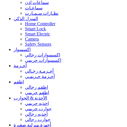
سماعات اذن
سماعـات
نظـارات سـمـارت
المنزل الذكي
Home Controller
Smart Lock
Smart Electric
Camera
Safety Sensors
اكسسوار
اكسسوارات رجالي
اكسسوارات حريمي
أحـزمة
أحـزمـة رجـالي
أحـزمة حـريمـي
اطقم
اطقم رجالي
اطقم حريمي
الأحذية & الجوارب
احذيه حريمي
جوارب حريمي
احذيه رجالي
جوارب رجالي
أجهزة منزلية صغيرة