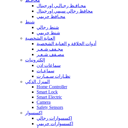
محافـظ
محـافـظ رجـالـي اورجينال
محافظ رجالي سيمي اورجينال
محـافظ حريمي
شنط
شنط رجالي
شنط حريمي
العناية الشخصية
أدوات الحلاقة و العناية الشخصية
مجـفف شـعـر
مصـفف شـعـر
إلكترونيات
سماعات اذن
سماعـات
نظـارات سـمـارت
المنزل الذكي
Home Controller
Smart Lock
Smart Electric
Camera
Safety Sensors
اكسسوار
اكسسوارات رجالي
اكسسوارات حريمي