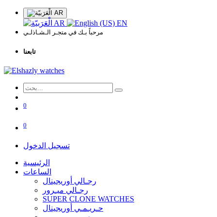
AR
AR
EN
مرحباً بـك في متجـر الـشـاذلـي
تابعنا
0
0
تسجيل الدخول
الرئيسية
الساعات
رجـالي أوريجينال
رجـالي ميـرور
SUPER CLONE WATCHES
حـريـمـي أوريجينال