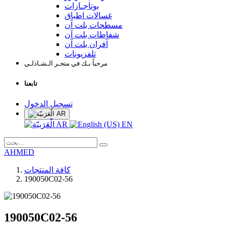
بوتاجـازات
غسالات اطباق
مسطحات بلت آن
شفاطات بلت آن
آفران بلت آن
تلفزيونات
مرحباً بـك في متجـر الـشـاذلـي
تابعنا
تسجيل الدخول
AR
AR
EN
AHMED
كافة المنتجات
190050C02-56
190050C02-56