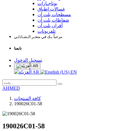
بوتاجـازات
غسالات اطباق
مسطحات بلت آن
شفاطات بلت آن
آفران بلت آن
تلفزيونات
مرحباً بـك في متجـر الـشـاذلـي
تابعنا
تسجيل الدخول
AR
AR
EN
AHMED
كافة المنتجات
190026C01-58
190026C01-58