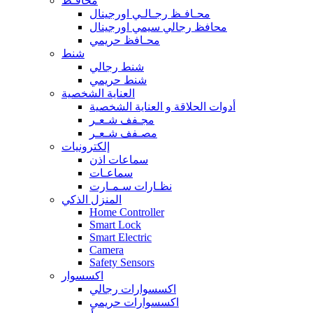
محافـظ
محـافـظ رجـالـي اورجينال
محافظ رجالي سيمي اورجينال
محـافظ حريمي
شنط
شنط رجالي
شنط حريمي
العناية الشخصية
أدوات الحلاقة و العناية الشخصية
مجـفف شـعـر
مصـفف شـعـر
إلكترونيات
سماعات اذن
سماعـات
نظـارات سـمـارت
المنزل الذكي
Home Controller
Smart Lock
Smart Electric
Camera
Safety Sensors
اكسسوار
اكسسوارات رجالي
اكسسوارات حريمي