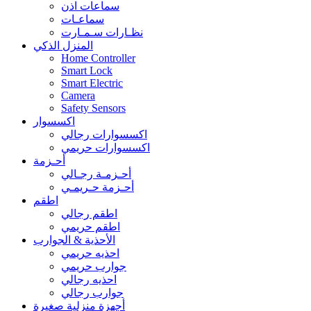
سماعات اذن
سماعـات
نظـارات سـمـارت
المنزل الذكي
Home Controller
Smart Lock
Smart Electric
Camera
Safety Sensors
اكسسوار
اكسسوارات رجالي
اكسسوارات حريمي
أحـزمة
أحـزمـة رجـالي
أحـزمة حـريمـي
اطقم
اطقم رجالي
اطقم حريمي
الأحذية & الجوارب
احذيه حريمي
جوارب حريمي
احذيه رجالي
جوارب رجالي
أجهزة منزلية صغيرة