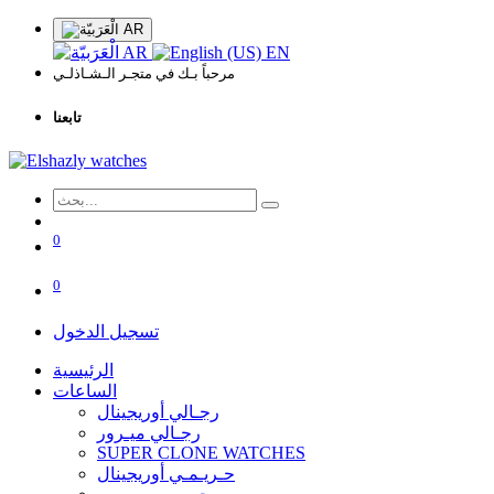
AR
AR
EN
مرحباً بـك في متجـر الـشـاذلـي
تابعنا
0
0
تسجيل الدخول
الرئيسية
الساعات
رجـالي أوريجينال
رجـالي ميـرور
SUPER CLONE WATCHES
حـريـمـي أوريجينال