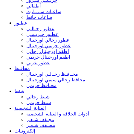
حريـمـي ميـرور
أطفالي
ساعـات سـمـارت
ساعات حائط
عطـور
عطور رجـالـي
عطـور حـريـمـي
عطور رجالي اورجينال
عطور حريمي اورجينال
اطقم اورجينال رجالي
اطقم اورجينال حريمي
عطور عربي
محافـظ
محـافـظ رجـالـي اورجينال
محافظ رجالي سيمي اورجينال
محـافظ حريمي
شنط
شنط رجالي
شنط حريمي
العناية الشخصية
أدوات الحلاقة و العناية الشخصية
مجـفف شـعـر
مصـفف شـعـر
إلكترونيات