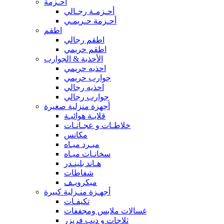
أحـزمة
أحـزمـة رجـالي
أحـزمة حـريمـي
اطقم
اطقم رجالي
اطقم حريمي
الأحذية & الجوارب
احذيه حريمي
جوارب حريمي
احذيه رجالي
جوارب رجالي
أجهزة منزلية صغيرة
قلايـة هوائيـة
خلاطـات و عجـانـات
مكانس
مبـرد ميـاه
سخانـات ميـاه
هـاند بلينـدر
شفاطات
ميكرويـف
أجهـزة منـزلية كبيرة
تكيفـات
غسالات ملابس ومجففات
ثلاجات و ديب فريزر