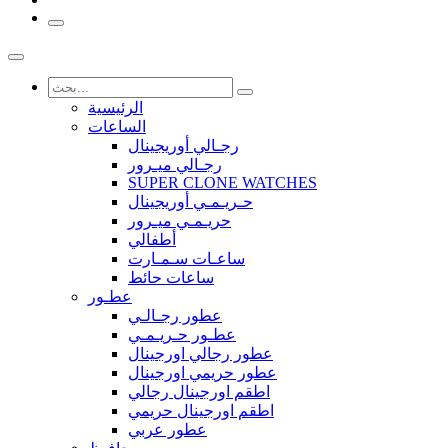
الرئيسية
الساعات
رجـالي أوريجينال
رجـالي ميـرور
SUPER CLONE WATCHES
حـريـمـي أوريجينال
حريـمـي ميـرور
أطفالي
ساعـات سـمـارت
ساعات حائط
عطـور
عطور رجـالـي
عطـور حـريـمـي
عطور رجالي اورجينال
عطور حريمي اورجينال
اطقم اورجينال رجالي
اطقم اورجينال حريمي
عطور عربي