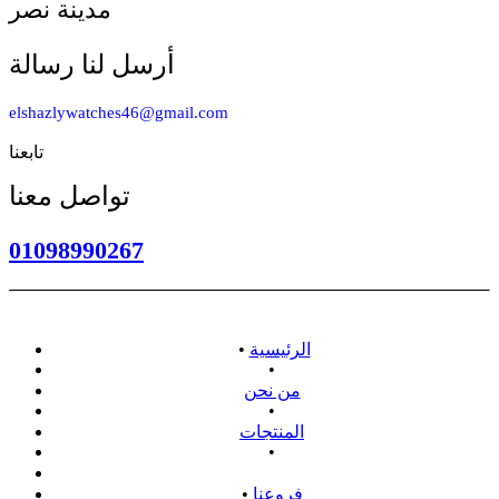
مدينة نصر
أرسل لنا رسالة
elshazlywatches46@gmail.com
تابعنا
تواصل معنا
01098990267
الرئيسية
•
•
من نحن
•
المنتجات
•
سياسة الاسترداد
فروعنا
•