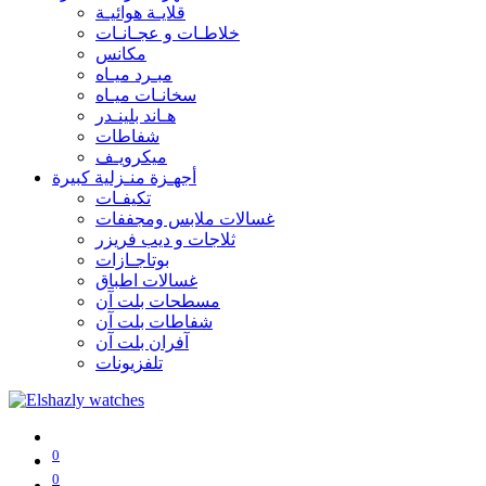
قلايـة هوائيـة
خلاطـات و عجـانـات
مكانس
مبـرد ميـاه
سخانـات ميـاه
هـاند بلينـدر
شفاطات
ميكرويـف
أجهـزة منـزلية كبيرة
تكيفـات
غسالات ملابس ومجففات
ثلاجات و ديب فريزر
بوتاجـازات
غسالات اطباق
مسطحات بلت آن
شفاطات بلت آن
آفران بلت آن
تلفزيونات
0
0