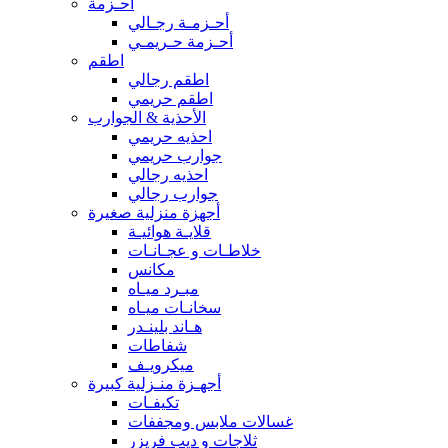
أحـزمة
أحـزمـة رجـالي
أحـزمة حـريمـي
اطقم
اطقم رجالي
اطقم حريمي
الأحذية & الجوارب
احذيه حريمي
جوارب حريمي
احذيه رجالي
جوارب رجالي
أجهزة منزلية صغيرة
قلايـة هوائيـة
خلاطـات و عجـانـات
مكانس
مبـرد ميـاه
سخانـات ميـاه
هـاند بلينـدر
شفاطات
ميكرويـف
أجهـزة منـزلية كبيرة
تكيفـات
غسالات ملابس ومجففات
ثلاجات و ديب فريزر