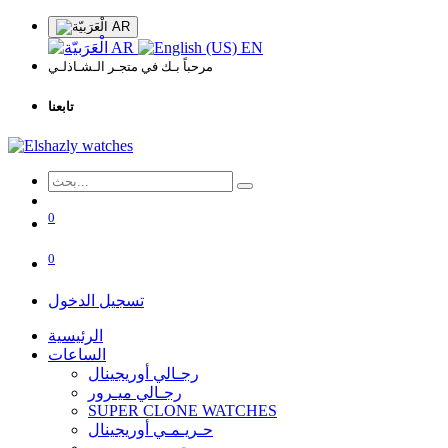
AR
AR
EN
مرحباً بـك في متجـر الـشـاذلـي
تابعنا
0
0
تسجيل الدخول
الرئيسية
الساعات
رجـالي أوريجينال
رجـالي ميـرور
SUPER CLONE WATCHES
حـريـمـي أوريجينال