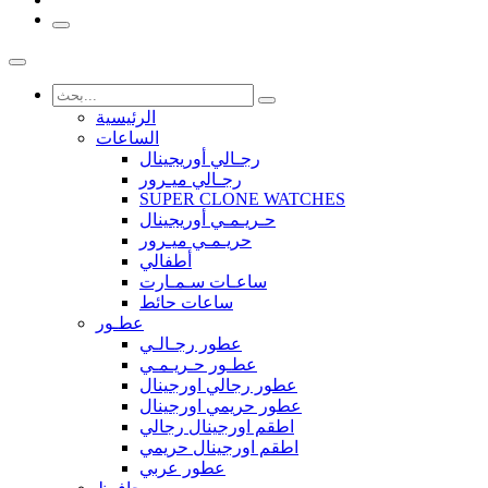
الرئيسية
الساعات
رجـالي أوريجينال
رجـالي ميـرور
SUPER CLONE WATCHES
حـريـمـي أوريجينال
حريـمـي ميـرور
أطفالي
ساعـات سـمـارت
ساعات حائط
عطـور
عطور رجـالـي
عطـور حـريـمـي
عطور رجالي اورجينال
عطور حريمي اورجينال
اطقم اورجينال رجالي
اطقم اورجينال حريمي
عطور عربي