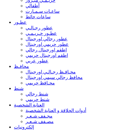
حريـمـي ميـرور
أطفالي
ساعـات سـمـارت
ساعات حائط
عطـور
عطور رجـالـي
عطـور حـريـمـي
عطور رجالي اورجينال
عطور حريمي اورجينال
اطقم اورجينال رجالي
اطقم اورجينال حريمي
عطور عربي
محافـظ
محـافـظ رجـالـي اورجينال
محافظ رجالي سيمي اورجينال
محـافظ حريمي
شنط
شنط رجالي
شنط حريمي
العناية الشخصية
أدوات الحلاقة و العناية الشخصية
مجـفف شـعـر
مصـفف شـعـر
إلكترونيات