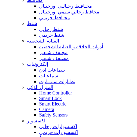
محافـظ
محـافـظ رجـالـي اورجينال
محافظ رجالي سيمي اورجينال
محـافظ حريمي
شنط
شنط رجالي
شنط حريمي
العناية الشخصية
أدوات الحلاقة و العناية الشخصية
مجـفف شـعـر
مصـفف شـعـر
إلكترونيات
سماعات اذن
سماعـات
نظـارات سـمـارت
المنزل الذكي
Home Controller
Smart Lock
Smart Electric
Camera
Safety Sensors
اكسسوار
اكسسوارات رجالي
اكسسوارات حريمي