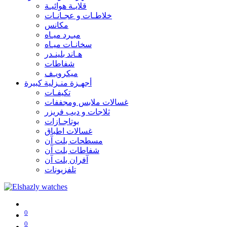
قلايـة هوائيـة
خلاطـات و عجـانـات
مكانس
مبـرد ميـاه
سخانـات ميـاه
هـاند بلينـدر
شفاطات
ميكرويـف
أجهـزة منـزلية كبيرة
تكيفـات
غسالات ملابس ومجففات
ثلاجات و ديب فريزر
بوتاجـازات
غسالات اطباق
مسطحات بلت آن
شفاطات بلت آن
آفران بلت آن
تلفزيونات
0
0