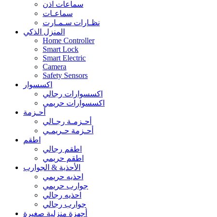
سماعات اذن
سماعـات
نظـارات سـمـارت
المنزل الذكي
Home Controller
Smart Lock
Smart Electric
Camera
Safety Sensors
اكسسوار
اكسسوارات رجالي
اكسسوارات حريمي
أحـزمة
أحـزمـة رجـالي
أحـزمة حـريمـي
اطقم
اطقم رجالي
اطقم حريمي
الأحذية & الجوارب
احذيه حريمي
جوارب حريمي
احذيه رجالي
جوارب رجالي
أجهزة منزلية صغيرة