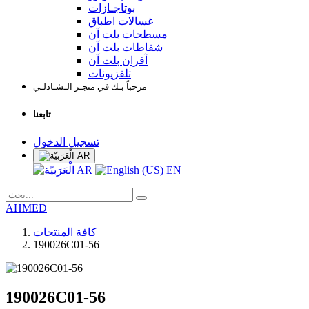
بوتاجـازات
غسالات اطباق
مسطحات بلت آن
شفاطات بلت آن
آفران بلت آن
تلفزيونات
مرحباً بـك في متجـر الـشـاذلـي
تابعنا
تسجيل الدخول
AR
AR
EN
AHMED
كافة المنتجات
190026C01-56
190026C01-56