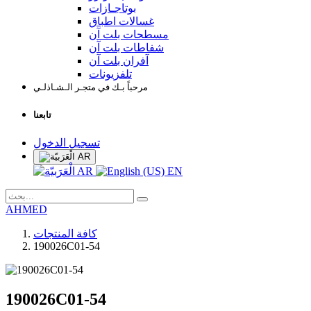
بوتاجـازات
غسالات اطباق
مسطحات بلت آن
شفاطات بلت آن
آفران بلت آن
تلفزيونات
مرحباً بـك في متجـر الـشـاذلـي
تابعنا
تسجيل الدخول
AR
AR
EN
AHMED
كافة المنتجات
190026C01-54
190026C01-54