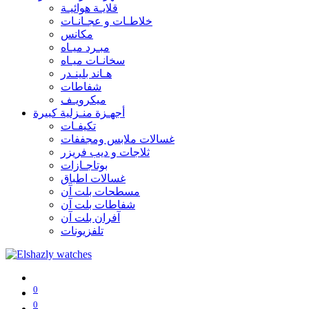
قلايـة هوائيـة
خلاطـات و عجـانـات
مكانس
مبـرد ميـاه
سخانـات ميـاه
هـاند بلينـدر
شفاطات
ميكرويـف
أجهـزة منـزلية كبيرة
تكيفـات
غسالات ملابس ومجففات
ثلاجات و ديب فريزر
بوتاجـازات
غسالات اطباق
مسطحات بلت آن
شفاطات بلت آن
آفران بلت آن
تلفزيونات
0
0