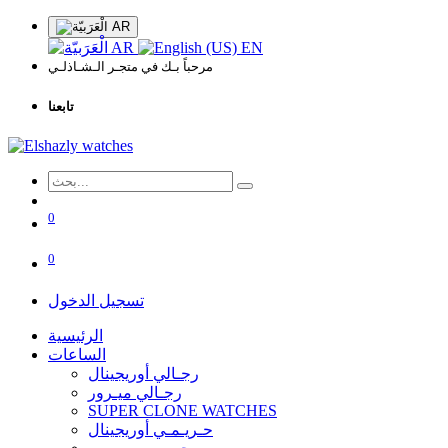
AR
AR
EN
مرحباً بـك في متجـر الـشـاذلـي
تابعنا
0
0
تسجيل الدخول
الرئيسية
الساعات
رجـالي أوريجينال
رجـالي ميـرور
SUPER CLONE WATCHES
حـريـمـي أوريجينال