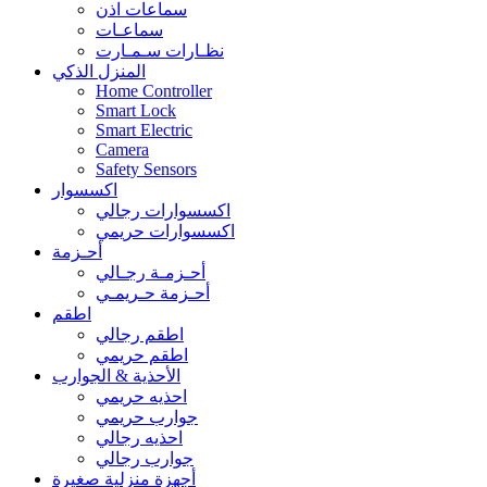
سماعات اذن
سماعـات
نظـارات سـمـارت
المنزل الذكي
Home Controller
Smart Lock
Smart Electric
Camera
Safety Sensors
اكسسوار
اكسسوارات رجالي
اكسسوارات حريمي
أحـزمة
أحـزمـة رجـالي
أحـزمة حـريمـي
اطقم
اطقم رجالي
اطقم حريمي
الأحذية & الجوارب
احذيه حريمي
جوارب حريمي
احذيه رجالي
جوارب رجالي
أجهزة منزلية صغيرة