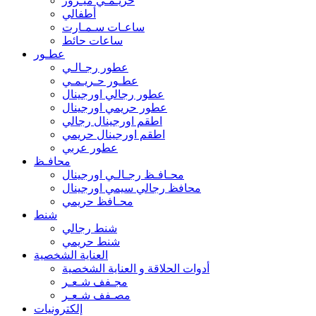
حريـمـي ميـرور
أطفالي
ساعـات سـمـارت
ساعات حائط
عطـور
عطور رجـالـي
عطـور حـريـمـي
عطور رجالي اورجينال
عطور حريمي اورجينال
اطقم اورجينال رجالي
اطقم اورجينال حريمي
عطور عربي
محافـظ
محـافـظ رجـالـي اورجينال
محافظ رجالي سيمي اورجينال
محـافظ حريمي
شنط
شنط رجالي
شنط حريمي
العناية الشخصية
أدوات الحلاقة و العناية الشخصية
مجـفف شـعـر
مصـفف شـعـر
إلكترونيات