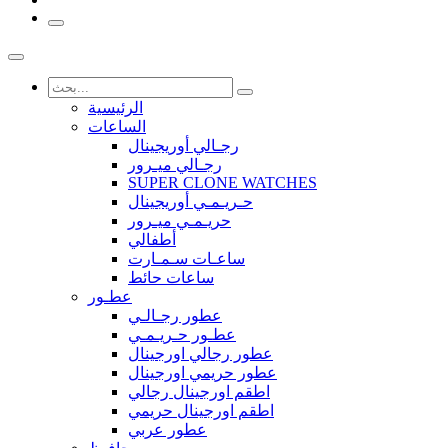
الرئيسية
الساعات
رجـالي أوريجينال
رجـالي ميـرور
SUPER CLONE WATCHES
حـريـمـي أوريجينال
حريـمـي ميـرور
أطفالي
ساعـات سـمـارت
ساعات حائط
عطـور
عطور رجـالـي
عطـور حـريـمـي
عطور رجالي اورجينال
عطور حريمي اورجينال
اطقم اورجينال رجالي
اطقم اورجينال حريمي
عطور عربي