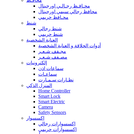
محافـظ
محـافـظ رجـالـي اورجينال
محافظ رجالي سيمي اورجينال
محـافظ حريمي
شنط
شنط رجالي
شنط حريمي
العناية الشخصية
أدوات الحلاقة و العناية الشخصية
مجـفف شـعـر
مصـفف شـعـر
إلكترونيات
سماعات اذن
سماعـات
نظـارات سـمـارت
المنزل الذكي
Home Controller
Smart Lock
Smart Electric
Camera
Safety Sensors
اكسسوار
اكسسوارات رجالي
اكسسوارات حريمي