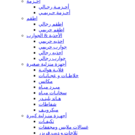
أحـزمة
أحـزمـة رجـالي
أحـزمة حـريمـي
اطقم
اطقم رجالي
اطقم حريمي
الأحذية & الجوارب
احذيه حريمي
جوارب حريمي
احذيه رجالي
جوارب رجالي
أجهزة منزلية صغيرة
قلايـة هوائيـة
خلاطـات و عجـانـات
مكانس
مبـرد ميـاه
سخانـات ميـاه
هـاند بلينـدر
شفاطات
ميكرويـف
أجهـزة منـزلية كبيرة
تكيفـات
غسالات ملابس ومجففات
ثلاجات و ديب فريزر