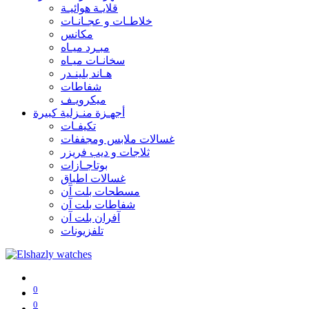
قلايـة هوائيـة
خلاطـات و عجـانـات
مكانس
مبـرد ميـاه
سخانـات ميـاه
هـاند بلينـدر
شفاطات
ميكرويـف
أجهـزة منـزلية كبيرة
تكيفـات
غسالات ملابس ومجففات
ثلاجات و ديب فريزر
بوتاجـازات
غسالات اطباق
مسطحات بلت آن
شفاطات بلت آن
آفران بلت آن
تلفزيونات
0
0