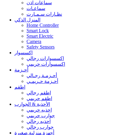
سماعات اذن
سماعـات
نظـارات سـمـارت
المنزل الذكي
Home Controller
Smart Lock
Smart Electric
Camera
Safety Sensors
اكسسوار
اكسسوارات رجالي
اكسسوارات حريمي
أحـزمة
أحـزمـة رجـالي
أحـزمة حـريمـي
اطقم
اطقم رجالي
اطقم حريمي
الأحذية & الجوارب
احذيه حريمي
جوارب حريمي
احذيه رجالي
جوارب رجالي
أجهزة منزلية صغيرة