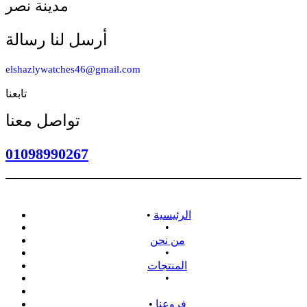
مدينة نصر
أرسل لنا رسالة
elshazlywatches46@gmail.com
تابعنا
تواصل معنا
01098990267
الرئيسية
•
•
من نحن
•
المنتجات
•
سياسة الاسترداد
فروعنا
•