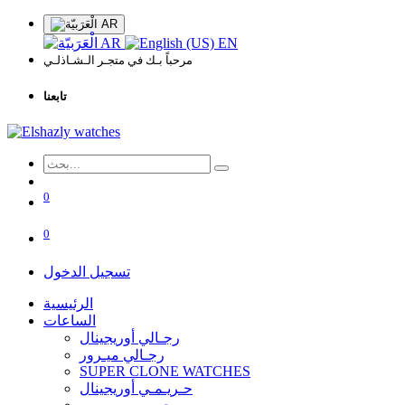
AR
AR
EN
مرحباً بـك في متجـر الـشـاذلـي
تابعنا
0
0
تسجيل الدخول
الرئيسية
الساعات
رجـالي أوريجينال
رجـالي ميـرور
SUPER CLONE WATCHES
حـريـمـي أوريجينال