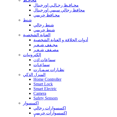
محافـظ
محـافـظ رجـالـي اورجينال
محافظ رجالي سيمي اورجينال
محـافظ حريمي
شنط
شنط رجالي
شنط حريمي
العناية الشخصية
أدوات الحلاقة و العناية الشخصية
مجـفف شـعـر
مصـفف شـعـر
إلكترونيات
سماعات اذن
سماعـات
نظـارات سـمـارت
المنزل الذكي
Home Controller
Smart Lock
Smart Electric
Camera
Safety Sensors
اكسسوار
اكسسوارات رجالي
اكسسوارات حريمي