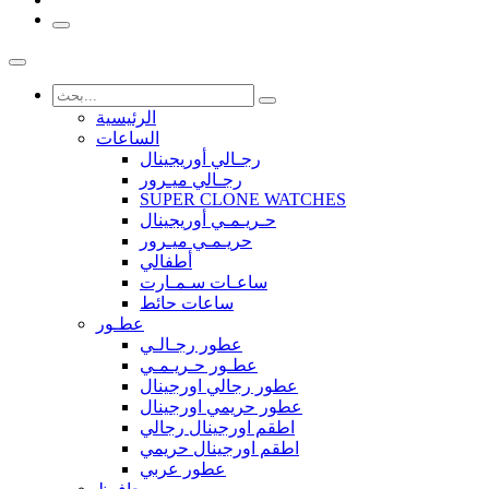
الرئيسية
الساعات
رجـالي أوريجينال
رجـالي ميـرور
SUPER CLONE WATCHES
حـريـمـي أوريجينال
حريـمـي ميـرور
أطفالي
ساعـات سـمـارت
ساعات حائط
عطـور
عطور رجـالـي
عطـور حـريـمـي
عطور رجالي اورجينال
عطور حريمي اورجينال
اطقم اورجينال رجالي
اطقم اورجينال حريمي
عطور عربي