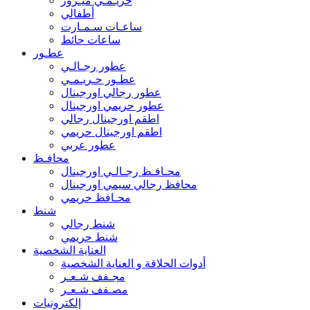
حريـمـي ميـرور
أطفالي
ساعـات سـمـارت
ساعات حائط
عطـور
عطور رجـالـي
عطـور حـريـمـي
عطور رجالي اورجينال
عطور حريمي اورجينال
اطقم اورجينال رجالي
اطقم اورجينال حريمي
عطور عربي
محافـظ
محـافـظ رجـالـي اورجينال
محافظ رجالي سيمي اورجينال
محـافظ حريمي
شنط
شنط رجالي
شنط حريمي
العناية الشخصية
أدوات الحلاقة و العناية الشخصية
مجـفف شـعـر
مصـفف شـعـر
إلكترونيات