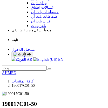
بوتاجـازات
غسالات اطباق
مسطحات بلت آن
شفاطات بلت آن
آفران بلت آن
تلفزيونات
مرحباً بـك في متجـر الـشـاذلـي
تابعنا
تسجيل الدخول
AR
AR
EN
AHMED
كافة المنتجات
190017C01-50
190017C01-50