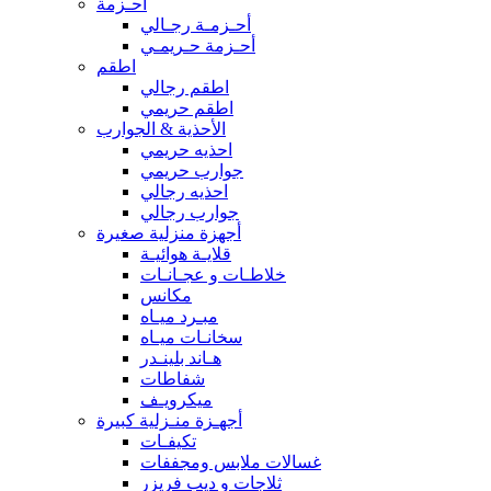
أحـزمة
أحـزمـة رجـالي
أحـزمة حـريمـي
اطقم
اطقم رجالي
اطقم حريمي
الأحذية & الجوارب
احذيه حريمي
جوارب حريمي
احذيه رجالي
جوارب رجالي
أجهزة منزلية صغيرة
قلايـة هوائيـة
خلاطـات و عجـانـات
مكانس
مبـرد ميـاه
سخانـات ميـاه
هـاند بلينـدر
شفاطات
ميكرويـف
أجهـزة منـزلية كبيرة
تكيفـات
غسالات ملابس ومجففات
ثلاجات و ديب فريزر