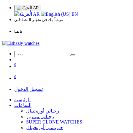
AR
AR
EN
مرحباً بـك في متجـر الـشـاذلـي
تابعنا
0
0
تسجيل الدخول
الرئيسية
الساعات
رجـالي أوريجينال
رجـالي ميـرور
SUPER CLONE WATCHES
حـريـمـي أوريجينال