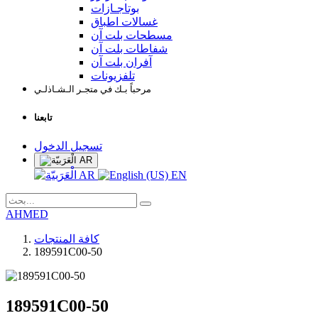
بوتاجـازات
غسالات اطباق
مسطحات بلت آن
شفاطات بلت آن
آفران بلت آن
تلفزيونات
مرحباً بـك في متجـر الـشـاذلـي
تابعنا
تسجيل الدخول
AR
AR
EN
AHMED
كافة المنتجات
189591C00-50
189591C00-50