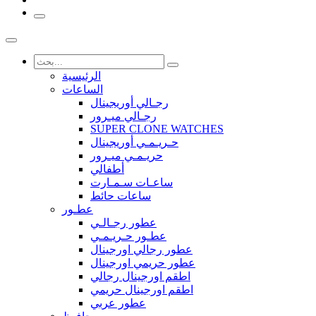
الرئيسية
الساعات
رجـالي أوريجينال
رجـالي ميـرور
SUPER CLONE WATCHES
حـريـمـي أوريجينال
حريـمـي ميـرور
أطفالي
ساعـات سـمـارت
ساعات حائط
عطـور
عطور رجـالـي
عطـور حـريـمـي
عطور رجالي اورجينال
عطور حريمي اورجينال
اطقم اورجينال رجالي
اطقم اورجينال حريمي
عطور عربي