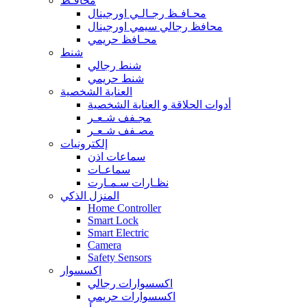
محافـظ
محـافـظ رجـالـي اورجينال
محافظ رجالي سيمي اورجينال
محـافظ حريمي
شنط
شنط رجالي
شنط حريمي
العناية الشخصية
أدوات الحلاقة و العناية الشخصية
مجـفف شـعـر
مصـفف شـعـر
إلكترونيات
سماعات اذن
سماعـات
نظـارات سـمـارت
المنزل الذكي
Home Controller
Smart Lock
Smart Electric
Camera
Safety Sensors
اكسسوار
اكسسوارات رجالي
اكسسوارات حريمي