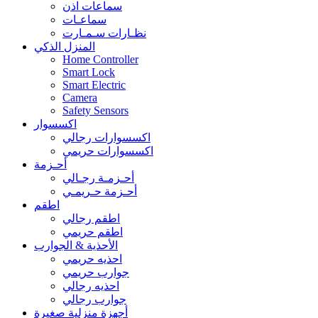
سماعات اذن
سماعـات
نظـارات سـمـارت
المنزل الذكي
Home Controller
Smart Lock
Smart Electric
Camera
Safety Sensors
اكسسوار
اكسسوارات رجالي
اكسسوارات حريمي
أحـزمة
أحـزمـة رجـالي
أحـزمة حـريمـي
اطقم
اطقم رجالي
اطقم حريمي
الأحذية & الجوارب
احذيه حريمي
جوارب حريمي
احذيه رجالي
جوارب رجالي
أجهزة منزلية صغيرة