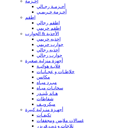
أحـزمة
أحـزمـة رجـالي
أحـزمة حـريمـي
اطقم
اطقم رجالي
اطقم حريمي
الأحذية & الجوارب
احذيه حريمي
جوارب حريمي
احذيه رجالي
جوارب رجالي
أجهزة منزلية صغيرة
قلايـة هوائيـة
خلاطـات و عجـانـات
مكانس
مبـرد ميـاه
سخانـات ميـاه
هـاند بلينـدر
شفاطات
ميكرويـف
أجهـزة منـزلية كبيرة
تكيفـات
غسالات ملابس ومجففات
ثلاجات و ديب فريزر