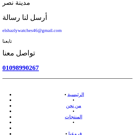
مدينة نصر
أرسل لنا رسالة
elshazlywatches46@gmail.com
تابعنا
تواصل معنا
01098990267
الرئيسية
•
•
من نحن
•
المنتجات
•
سياسة الاسترداد
فروعنا
•