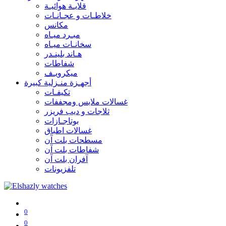
قلايـة هوائيـة
خلاطـات و عجـانـات
مكانس
مبـرد ميـاه
سخانـات ميـاه
هـاند بلينـدر
شفاطات
ميكرويـف
أجهـزة منـزلية كبيرة
تكيفـات
غسالات ملابس ومجففات
ثلاجات و ديب فريزر
بوتاجـازات
غسالات اطباق
مسطحات بلت آن
شفاطات بلت آن
آفران بلت آن
تلفزيونات
0
0