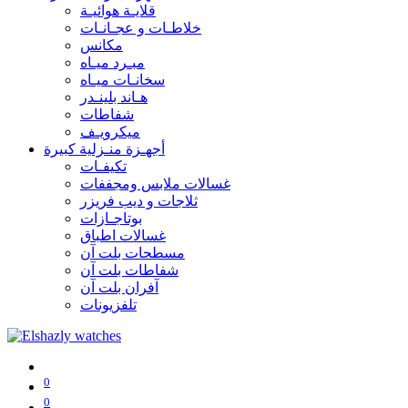
قلايـة هوائيـة
خلاطـات و عجـانـات
مكانس
مبـرد ميـاه
سخانـات ميـاه
هـاند بلينـدر
شفاطات
ميكرويـف
أجهـزة منـزلية كبيرة
تكيفـات
غسالات ملابس ومجففات
ثلاجات و ديب فريزر
بوتاجـازات
غسالات اطباق
مسطحات بلت آن
شفاطات بلت آن
آفران بلت آن
تلفزيونات
0
0