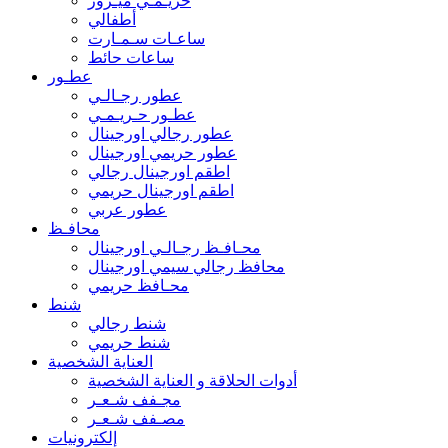
حريـمـي ميـرور
أطفالي
ساعـات سـمـارت
ساعات حائط
عطـور
عطور رجـالـي
عطـور حـريـمـي
عطور رجالي اورجينال
عطور حريمي اورجينال
اطقم اورجينال رجالي
اطقم اورجينال حريمي
عطور عربي
محافـظ
محـافـظ رجـالـي اورجينال
محافظ رجالي سيمي اورجينال
محـافظ حريمي
شنط
شنط رجالي
شنط حريمي
العناية الشخصية
أدوات الحلاقة و العناية الشخصية
مجـفف شـعـر
مصـفف شـعـر
إلكترونيات