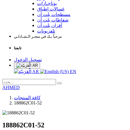
بوتاجـازات
غسالات اطباق
مسطحات بلت آن
شفاطات بلت آن
آفران بلت آن
تلفزيونات
مرحباً بـك في متجـر الـشـاذلـي
تابعنا
تسجيل الدخول
AR
AR
EN
AHMED
كافة المنتجات
188862C01-52
188862C01-52