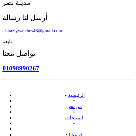
مدينة نصر
أرسل لنا رسالة
elshazlywatches46@gmail.com
تابعنا
تواصل معنا
01098990267
الرئيسية
•
•
من نحن
•
المنتجات
•
سياسة الاسترداد
فروعنا
•