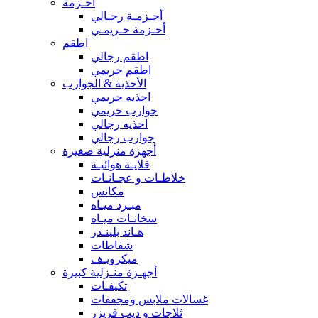
أحـزمة
أحـزمـة رجـالي
أحـزمة حـريمـي
اطقم
اطقم رجالي
اطقم حريمي
الأحذية & الجوارب
احذيه حريمي
جوارب حريمي
احذيه رجالي
جوارب رجالي
أجهزة منزلية صغيرة
قلايـة هوائيـة
خلاطـات و عجـانـات
مكانس
مبـرد ميـاه
سخانـات ميـاه
هـاند بلينـدر
شفاطات
ميكرويـف
أجهـزة منـزلية كبيرة
تكيفـات
غسالات ملابس ومجففات
ثلاجات و ديب فريزر