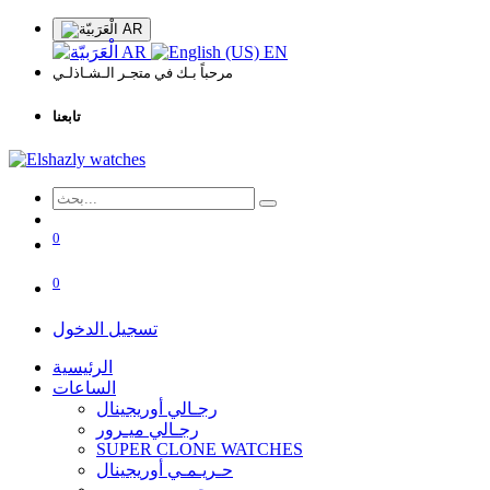
AR
AR
EN
مرحباً بـك في متجـر الـشـاذلـي
تابعنا
0
0
تسجيل الدخول
الرئيسية
الساعات
رجـالي أوريجينال
رجـالي ميـرور
SUPER CLONE WATCHES
حـريـمـي أوريجينال