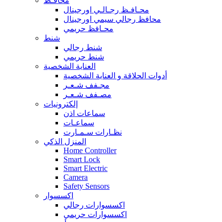
محافـظ
محـافـظ رجـالـي اورجينال
محافظ رجالي سيمي اورجينال
محـافظ حريمي
شنط
شنط رجالي
شنط حريمي
العناية الشخصية
أدوات الحلاقة و العناية الشخصية
مجـفف شـعـر
مصـفف شـعـر
إلكترونيات
سماعات اذن
سماعـات
نظـارات سـمـارت
المنزل الذكي
Home Controller
Smart Lock
Smart Electric
Camera
Safety Sensors
اكسسوار
اكسسوارات رجالي
اكسسوارات حريمي