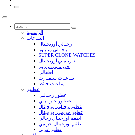
الرئيسية
الساعات
رجـالي أوريجينال
رجـالي ميـرور
SUPER CLONE WATCHES
حـريـمـي أوريجينال
حريـمـي ميـرور
أطفالي
ساعـات سـمـارت
ساعات حائط
عطـور
عطور رجـالـي
عطـور حـريـمـي
عطور رجالي اورجينال
عطور حريمي اورجينال
اطقم اورجينال رجالي
اطقم اورجينال حريمي
عطور عربي