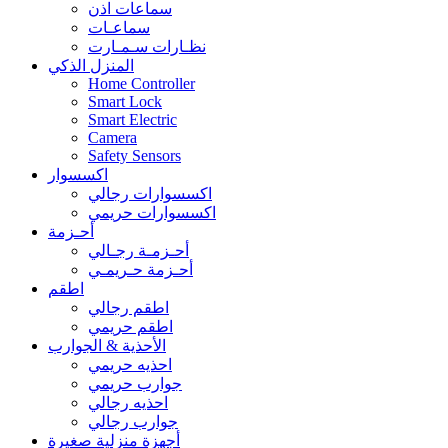
سماعات اذن
سماعـات
نظـارات سـمـارت
المنزل الذكي
Home Controller
Smart Lock
Smart Electric
Camera
Safety Sensors
اكسسوار
اكسسوارات رجالي
اكسسوارات حريمي
أحـزمة
أحـزمـة رجـالي
أحـزمة حـريمـي
اطقم
اطقم رجالي
اطقم حريمي
الأحذية & الجوارب
احذيه حريمي
جوارب حريمي
احذيه رجالي
جوارب رجالي
أجهزة منزلية صغيرة