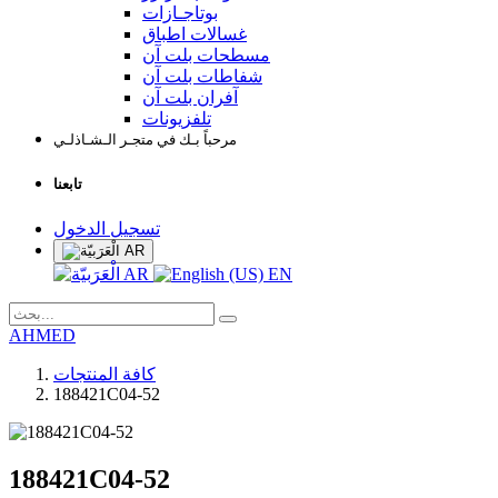
بوتاجـازات
غسالات اطباق
مسطحات بلت آن
شفاطات بلت آن
آفران بلت آن
تلفزيونات
مرحباً بـك في متجـر الـشـاذلـي
تابعنا
تسجيل الدخول
AR
AR
EN
AHMED
كافة المنتجات
188421C04-52
188421C04-52