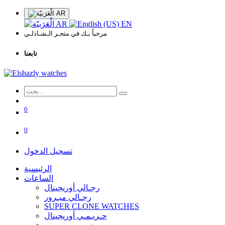
AR
AR
EN
مرحباً بـك في متجـر الـشـاذلـي
تابعنا
0
0
تسجيل الدخول
الرئيسية
الساعات
رجـالي أوريجينال
رجـالي ميـرور
SUPER CLONE WATCHES
حـريـمـي أوريجينال