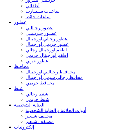
حريـمـي ميـرور
أطفالي
ساعـات سـمـارت
ساعات حائط
عطـور
عطور رجـالـي
عطـور حـريـمـي
عطور رجالي اورجينال
عطور حريمي اورجينال
اطقم اورجينال رجالي
اطقم اورجينال حريمي
عطور عربي
محافـظ
محـافـظ رجـالـي اورجينال
محافظ رجالي سيمي اورجينال
محـافظ حريمي
شنط
شنط رجالي
شنط حريمي
العناية الشخصية
أدوات الحلاقة و العناية الشخصية
مجـفف شـعـر
مصـفف شـعـر
إلكترونيات