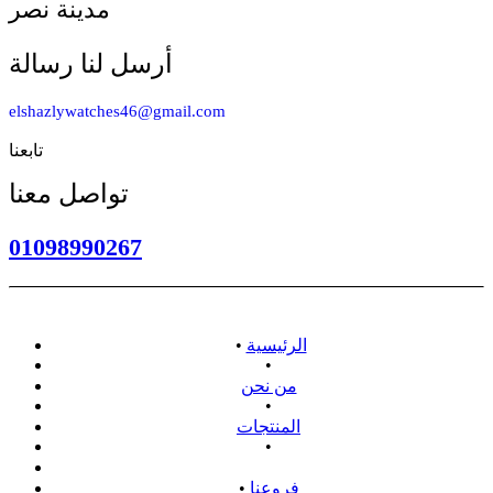
مدينة نصر
أرسل لنا رسالة
elshazlywatches46@gmail.com
تابعنا
تواصل معنا
01098990267
الرئيسية
•
•
من نحن
•
المنتجات
•
سياسة الاسترداد
فروعنا
•