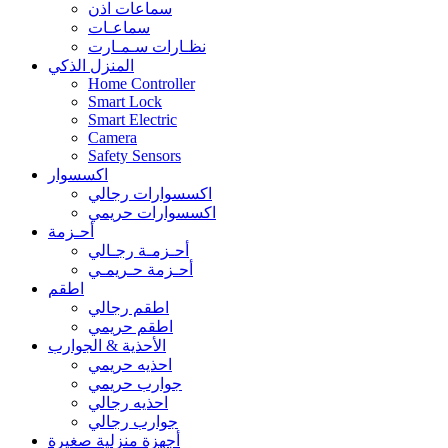
سماعات اذن
سماعـات
نظـارات سـمـارت
المنزل الذكي
Home Controller
Smart Lock
Smart Electric
Camera
Safety Sensors
اكسسوار
اكسسوارات رجالي
اكسسوارات حريمي
أحـزمة
أحـزمـة رجـالي
أحـزمة حـريمـي
اطقم
اطقم رجالي
اطقم حريمي
الأحذية & الجوارب
احذيه حريمي
جوارب حريمي
احذيه رجالي
جوارب رجالي
أجهزة منزلية صغيرة