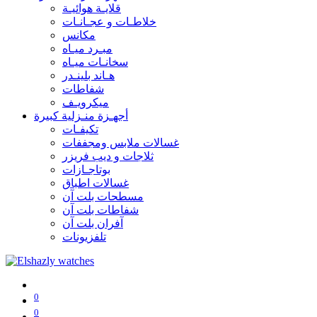
قلايـة هوائيـة
خلاطـات و عجـانـات
مكانس
مبـرد ميـاه
سخانـات ميـاه
هـاند بلينـدر
شفاطات
ميكرويـف
أجهـزة منـزلية كبيرة
تكيفـات
غسالات ملابس ومجففات
ثلاجات و ديب فريزر
بوتاجـازات
غسالات اطباق
مسطحات بلت آن
شفاطات بلت آن
آفران بلت آن
تلفزيونات
0
0