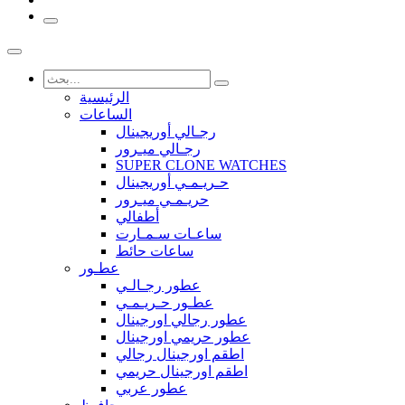
الرئيسية
الساعات
رجـالي أوريجينال
رجـالي ميـرور
SUPER CLONE WATCHES
حـريـمـي أوريجينال
حريـمـي ميـرور
أطفالي
ساعـات سـمـارت
ساعات حائط
عطـور
عطور رجـالـي
عطـور حـريـمـي
عطور رجالي اورجينال
عطور حريمي اورجينال
اطقم اورجينال رجالي
اطقم اورجينال حريمي
عطور عربي