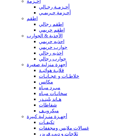
أحـزمة
أحـزمـة رجـالي
أحـزمة حـريمـي
اطقم
اطقم رجالي
اطقم حريمي
الأحذية & الجوارب
احذيه حريمي
جوارب حريمي
احذيه رجالي
جوارب رجالي
أجهزة منزلية صغيرة
قلايـة هوائيـة
خلاطـات و عجـانـات
مكانس
مبـرد ميـاه
سخانـات ميـاه
هـاند بلينـدر
شفاطات
ميكرويـف
أجهـزة منـزلية كبيرة
تكيفـات
غسالات ملابس ومجففات
ثلاجات و ديب فريزر