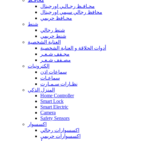
محافـظ
محـافـظ رجـالـي اورجينال
محافظ رجالي سيمي اورجينال
محـافظ حريمي
شنط
شنط رجالي
شنط حريمي
العناية الشخصية
أدوات الحلاقة و العناية الشخصية
مجـفف شـعـر
مصـفف شـعـر
إلكترونيات
سماعات اذن
سماعـات
نظـارات سـمـارت
المنزل الذكي
Home Controller
Smart Lock
Smart Electric
Camera
Safety Sensors
اكسسوار
اكسسوارات رجالي
اكسسوارات حريمي