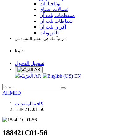
بوتاجـازات
غسالات اطباق
مسطحات بلت آن
شفاطات بلت آن
آفران بلت آن
تلفزيونات
مرحباً بـك في متجـر الـشـاذلـي
تابعنا
تسجيل الدخول
AR
AR
EN
AHMED
كافة المنتجات
188421C01-56
188421C01-56