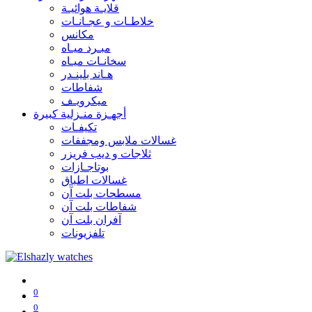
قلايـة هوائيـة
خلاطـات و عجـانـات
مكانس
مبـرد ميـاه
سخانـات ميـاه
هـاند بلينـدر
شفاطات
ميكرويـف
أجهـزة منـزلية كبيرة
تكيفـات
غسالات ملابس ومجففات
ثلاجات و ديب فريزر
بوتاجـازات
غسالات اطباق
مسطحات بلت آن
شفاطات بلت آن
آفران بلت آن
تلفزيونات
0
0