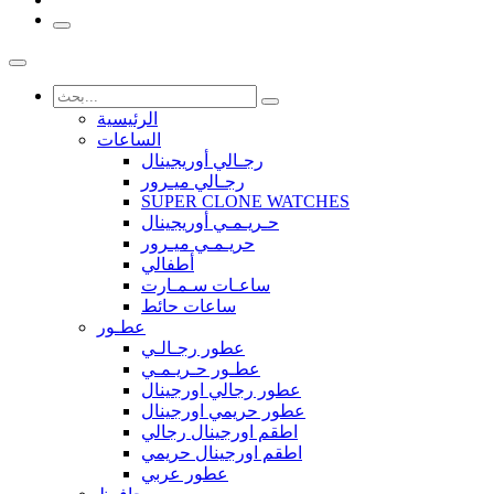
الرئيسية
الساعات
رجـالي أوريجينال
رجـالي ميـرور
SUPER CLONE WATCHES
حـريـمـي أوريجينال
حريـمـي ميـرور
أطفالي
ساعـات سـمـارت
ساعات حائط
عطـور
عطور رجـالـي
عطـور حـريـمـي
عطور رجالي اورجينال
عطور حريمي اورجينال
اطقم اورجينال رجالي
اطقم اورجينال حريمي
عطور عربي