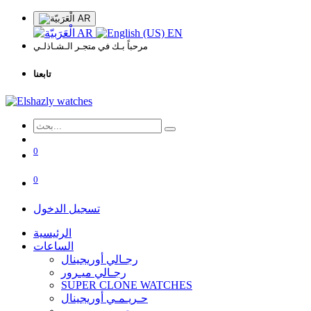
AR
AR
EN
مرحباً بـك في متجـر الـشـاذلـي
تابعنا
0
0
تسجيل الدخول
الرئيسية
الساعات
رجـالي أوريجينال
رجـالي ميـرور
SUPER CLONE WATCHES
حـريـمـي أوريجينال