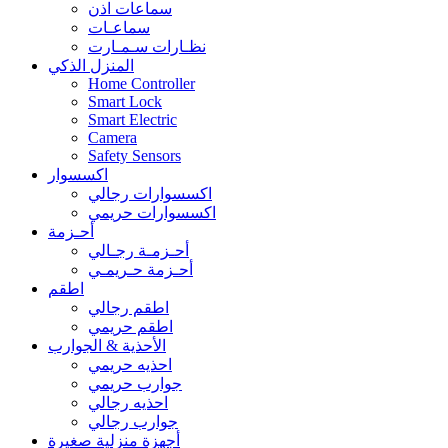
سماعات اذن
سماعـات
نظـارات سـمـارت
المنزل الذكي
Home Controller
Smart Lock
Smart Electric
Camera
Safety Sensors
اكسسوار
اكسسوارات رجالي
اكسسوارات حريمي
أحـزمة
أحـزمـة رجـالي
أحـزمة حـريمـي
اطقم
اطقم رجالي
اطقم حريمي
الأحذية & الجوارب
احذيه حريمي
جوارب حريمي
احذيه رجالي
جوارب رجالي
أجهزة منزلية صغيرة