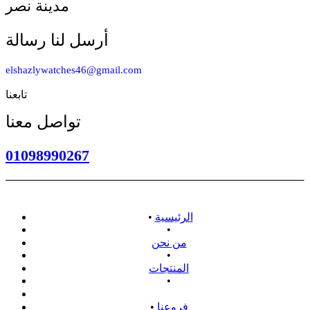
مدينة نصر
أرسل لنا رسالة
elshazlywatches46@gmail.com
تابعنا
تواصل معنا
01098990267
الرئيسية
•
•
من نحن
•
المنتجات
•
سياسة الاسترداد
فروعنا
•