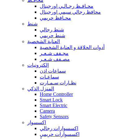
محافـظ
محـافـظ رجـالـي اورجينال
محافظ رجالي سيمي اورجينال
محـافظ حريمي
شنط
شنط رجالي
شنط حريمي
العناية الشخصية
أدوات الحلاقة و العناية الشخصية
مجـفف شـعـر
مصـفف شـعـر
إلكترونيات
سماعات اذن
سماعـات
نظـارات سـمـارت
المنزل الذكي
Home Controller
Smart Lock
Smart Electric
Camera
Safety Sensors
اكسسوار
اكسسوارات رجالي
اكسسوارات حريمي