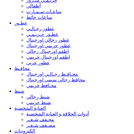
حريـمـي ميـرور
أطفالي
ساعـات سـمـارت
ساعات حائط
عطـور
عطور رجـالـي
عطـور حـريـمـي
عطور رجالي اورجينال
عطور حريمي اورجينال
اطقم اورجينال رجالي
اطقم اورجينال حريمي
عطور عربي
محافـظ
محـافـظ رجـالـي اورجينال
محافظ رجالي سيمي اورجينال
محـافظ حريمي
شنط
شنط رجالي
شنط حريمي
العناية الشخصية
أدوات الحلاقة و العناية الشخصية
مجـفف شـعـر
مصـفف شـعـر
إلكترونيات