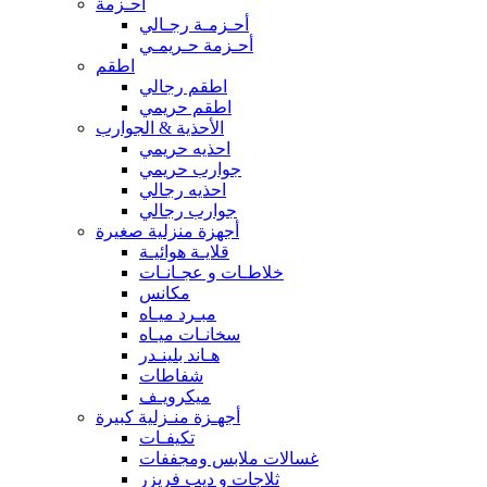
أحـزمة
أحـزمـة رجـالي
أحـزمة حـريمـي
اطقم
اطقم رجالي
اطقم حريمي
الأحذية & الجوارب
احذيه حريمي
جوارب حريمي
احذيه رجالي
جوارب رجالي
أجهزة منزلية صغيرة
قلايـة هوائيـة
خلاطـات و عجـانـات
مكانس
مبـرد ميـاه
سخانـات ميـاه
هـاند بلينـدر
شفاطات
ميكرويـف
أجهـزة منـزلية كبيرة
تكيفـات
غسالات ملابس ومجففات
ثلاجات و ديب فريزر