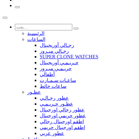
الرئيسية
الساعات
رجـالي أوريجينال
رجـالي ميـرور
SUPER CLONE WATCHES
حـريـمـي أوريجينال
حريـمـي ميـرور
أطفالي
ساعـات سـمـارت
ساعات حائط
عطـور
عطور رجـالـي
عطـور حـريـمـي
عطور رجالي اورجينال
عطور حريمي اورجينال
اطقم اورجينال رجالي
اطقم اورجينال حريمي
عطور عربي