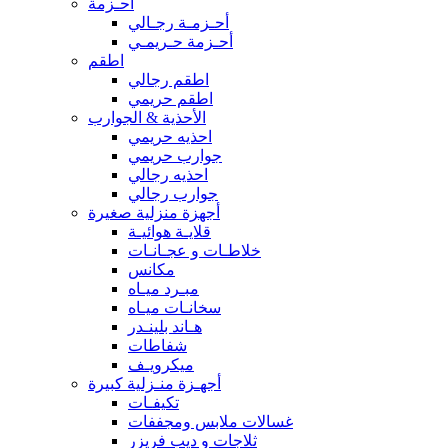
أحـزمة
أحـزمـة رجـالي
أحـزمة حـريمـي
اطقم
اطقم رجالي
اطقم حريمي
الأحذية & الجوارب
احذيه حريمي
جوارب حريمي
احذيه رجالي
جوارب رجالي
أجهزة منزلية صغيرة
قلايـة هوائيـة
خلاطـات و عجـانـات
مكانس
مبـرد ميـاه
سخانـات ميـاه
هـاند بلينـدر
شفاطات
ميكرويـف
أجهـزة منـزلية كبيرة
تكيفـات
غسالات ملابس ومجففات
ثلاجات و ديب فريزر