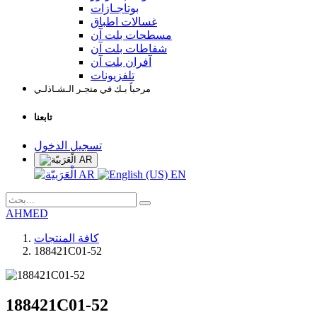
بوتاجـازات
غسالات اطباق
مسطحات بلت آن
شفاطات بلت آن
آفران بلت آن
تلفزيونات
مرحباً بـك في متجـر الـشـاذلـي
تابعنا
تسجيل الدخول
AR
AR
EN
AHMED
كافة المنتجات
188421C01-52
188421C01-52