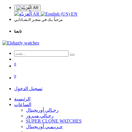
AR
AR
EN
مرحباً بـك في متجـر الـشـاذلـي
تابعنا
0
0
تسجيل الدخول
الرئيسية
الساعات
رجـالي أوريجينال
رجـالي ميـرور
SUPER CLONE WATCHES
حـريـمـي أوريجينال