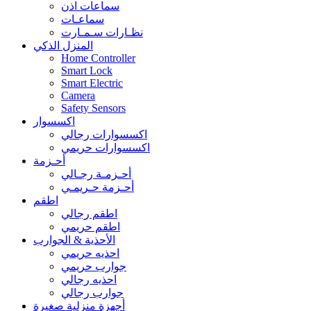
سماعات اذن
سماعـات
نظـارات سـمـارت
المنزل الذكي
Home Controller
Smart Lock
Smart Electric
Camera
Safety Sensors
اكسسوار
اكسسوارات رجالي
اكسسوارات حريمي
أحـزمة
أحـزمـة رجـالي
أحـزمة حـريمـي
اطقم
اطقم رجالي
اطقم حريمي
الأحذية & الجوارب
احذيه حريمي
جوارب حريمي
احذيه رجالي
جوارب رجالي
أجهزة منزلية صغيرة