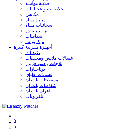
قلايـة هوائيـة
خلاطـات و عجـانـات
مكانس
مبـرد ميـاه
سخانـات ميـاه
هـاند بلينـدر
شفاطات
ميكرويـف
أجهـزة منـزلية كبيرة
تكيفـات
غسالات ملابس ومجففات
ثلاجات و ديب فريزر
بوتاجـازات
غسالات اطباق
مسطحات بلت آن
شفاطات بلت آن
آفران بلت آن
تلفزيونات
0
0