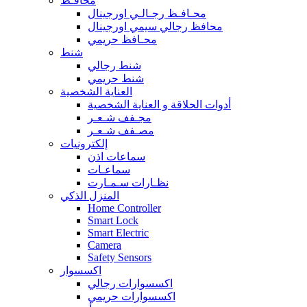
محافـظ
محـافـظ رجـالـي اورجينال
محافظ رجالي سيمي اورجينال
محـافظ حريمي
شنط
شنط رجالي
شنط حريمي
العناية الشخصية
أدوات الحلاقة و العناية الشخصية
مجـفف شـعـر
مصـفف شـعـر
إلكترونيات
سماعات اذن
سماعـات
نظـارات سـمـارت
المنزل الذكي
Home Controller
Smart Lock
Smart Electric
Camera
Safety Sensors
اكسسوار
اكسسوارات رجالي
اكسسوارات حريمي