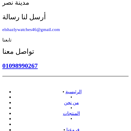
مدينة نصر
أرسل لنا رسالة
elshazlywatches46@gmail.com
تابعنا
تواصل معنا
01098990267
الرئيسية
•
•
من نحن
•
المنتجات
•
سياسة الاسترداد
فروعنا
•