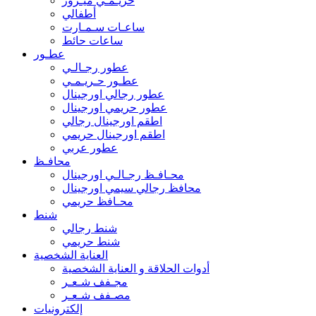
حريـمـي ميـرور
أطفالي
ساعـات سـمـارت
ساعات حائط
عطـور
عطور رجـالـي
عطـور حـريـمـي
عطور رجالي اورجينال
عطور حريمي اورجينال
اطقم اورجينال رجالي
اطقم اورجينال حريمي
عطور عربي
محافـظ
محـافـظ رجـالـي اورجينال
محافظ رجالي سيمي اورجينال
محـافظ حريمي
شنط
شنط رجالي
شنط حريمي
العناية الشخصية
أدوات الحلاقة و العناية الشخصية
مجـفف شـعـر
مصـفف شـعـر
إلكترونيات