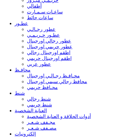
حريـمـي ميـرور
أطفالي
ساعـات سـمـارت
ساعات حائط
عطـور
عطور رجـالـي
عطـور حـريـمـي
عطور رجالي اورجينال
عطور حريمي اورجينال
اطقم اورجينال رجالي
اطقم اورجينال حريمي
عطور عربي
محافـظ
محـافـظ رجـالـي اورجينال
محافظ رجالي سيمي اورجينال
محـافظ حريمي
شنط
شنط رجالي
شنط حريمي
العناية الشخصية
أدوات الحلاقة و العناية الشخصية
مجـفف شـعـر
مصـفف شـعـر
إلكترونيات