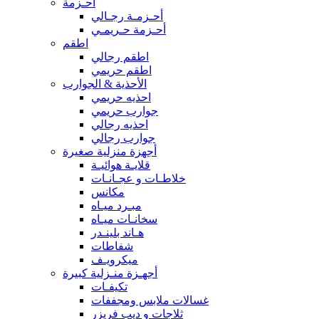
أحـزمة
أحـزمـة رجـالي
أحـزمة حـريمـي
اطقم
اطقم رجالي
اطقم حريمي
الأحذية & الجوارب
احذيه حريمي
جوارب حريمي
احذيه رجالي
جوارب رجالي
أجهزة منزلية صغيرة
قلايـة هوائيـة
خلاطـات و عجـانـات
مكانس
مبـرد ميـاه
سخانـات ميـاه
هـاند بلينـدر
شفاطات
ميكرويـف
أجهـزة منـزلية كبيرة
تكيفـات
غسالات ملابس ومجففات
ثلاجات و ديب فريزر