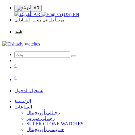
AR
AR
EN
مرحباً بـك في متجـر الـشـاذلـي
تابعنا
0
0
تسجيل الدخول
الرئيسية
الساعات
رجـالي أوريجينال
رجـالي ميـرور
SUPER CLONE WATCHES
حـريـمـي أوريجينال