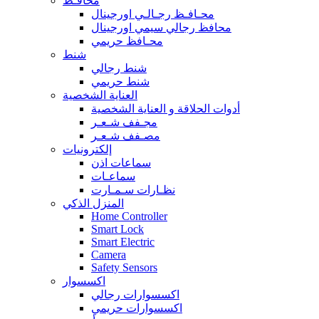
محافـظ
محـافـظ رجـالـي اورجينال
محافظ رجالي سيمي اورجينال
محـافظ حريمي
شنط
شنط رجالي
شنط حريمي
العناية الشخصية
أدوات الحلاقة و العناية الشخصية
مجـفف شـعـر
مصـفف شـعـر
إلكترونيات
سماعات اذن
سماعـات
نظـارات سـمـارت
المنزل الذكي
Home Controller
Smart Lock
Smart Electric
Camera
Safety Sensors
اكسسوار
اكسسوارات رجالي
اكسسوارات حريمي