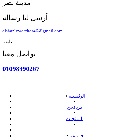
مدينة نصر
أرسل لنا رسالة
elshazlywatches46@gmail.com
تابعنا
تواصل معنا
01098990267
الرئيسية
•
•
من نحن
•
المنتجات
•
سياسة الاسترداد
فروعنا
•