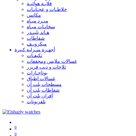
قلايـة هوائيـة
خلاطـات و عجـانـات
مكانس
مبـرد ميـاه
سخانـات ميـاه
هـاند بلينـدر
شفاطات
ميكرويـف
أجهـزة منـزلية كبيرة
تكيفـات
غسالات ملابس ومجففات
ثلاجات و ديب فريزر
بوتاجـازات
غسالات اطباق
مسطحات بلت آن
شفاطات بلت آن
آفران بلت آن
تلفزيونات
0
0