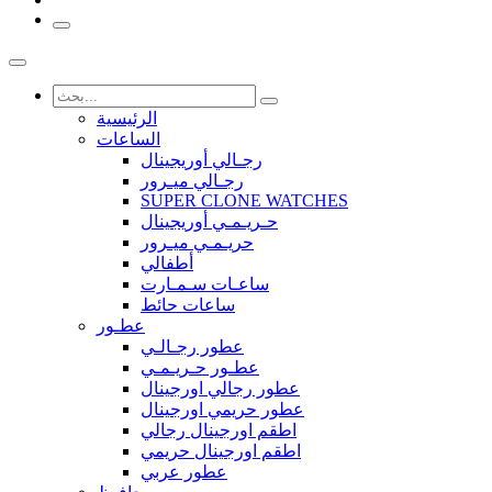
الرئيسية
الساعات
رجـالي أوريجينال
رجـالي ميـرور
SUPER CLONE WATCHES
حـريـمـي أوريجينال
حريـمـي ميـرور
أطفالي
ساعـات سـمـارت
ساعات حائط
عطـور
عطور رجـالـي
عطـور حـريـمـي
عطور رجالي اورجينال
عطور حريمي اورجينال
اطقم اورجينال رجالي
اطقم اورجينال حريمي
عطور عربي