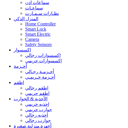
سماعات اذن
سماعـات
نظـارات سـمـارت
المنزل الذكي
Home Controller
Smart Lock
Smart Electric
Camera
Safety Sensors
اكسسوار
اكسسوارات رجالي
اكسسوارات حريمي
أحـزمة
أحـزمـة رجـالي
أحـزمة حـريمـي
اطقم
اطقم رجالي
اطقم حريمي
الأحذية & الجوارب
احذيه حريمي
جوارب حريمي
احذيه رجالي
جوارب رجالي
أجهزة منزلية صغيرة