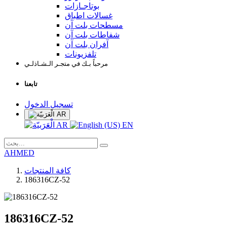
بوتاجـازات
غسالات اطباق
مسطحات بلت آن
شفاطات بلت آن
آفران بلت آن
تلفزيونات
مرحباً بـك في متجـر الـشـاذلـي
تابعنا
تسجيل الدخول
AR
AR
EN
AHMED
كافة المنتجات
186316CZ-52
186316CZ-52