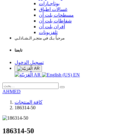
بوتاجـازات
غسالات اطباق
مسطحات بلت آن
شفاطات بلت آن
آفران بلت آن
تلفزيونات
مرحباً بـك في متجـر الـشـاذلـي
تابعنا
تسجيل الدخول
AR
AR
EN
AHMED
كافة المنتجات
186314-50
186314-50