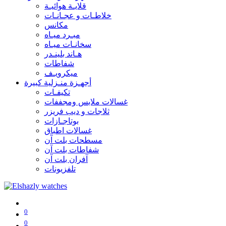
قلايـة هوائيـة
خلاطـات و عجـانـات
مكانس
مبـرد ميـاه
سخانـات ميـاه
هـاند بلينـدر
شفاطات
ميكرويـف
أجهـزة منـزلية كبيرة
تكيفـات
غسالات ملابس ومجففات
ثلاجات و ديب فريزر
بوتاجـازات
غسالات اطباق
مسطحات بلت آن
شفاطات بلت آن
آفران بلت آن
تلفزيونات
0
0