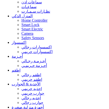
سماعات اذن
سماعـات
نظـارات سـمـارت
المنزل الذكي
Home Controller
Smart Lock
Smart Electric
Camera
Safety Sensors
اكسسوار
اكسسوارات رجالي
اكسسوارات حريمي
أحـزمة
أحـزمـة رجـالي
أحـزمة حـريمـي
اطقم
اطقم رجالي
اطقم حريمي
الأحذية & الجوارب
احذيه حريمي
جوارب حريمي
احذيه رجالي
جوارب رجالي
أجهزة منزلية صغيرة