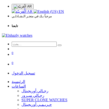
AR
AR
EN
مرحباً بـك في متجـر الـشـاذلـي
تابعنا
0
0
تسجيل الدخول
الرئيسية
الساعات
رجـالي أوريجينال
رجـالي ميـرور
SUPER CLONE WATCHES
حـريـمـي أوريجينال