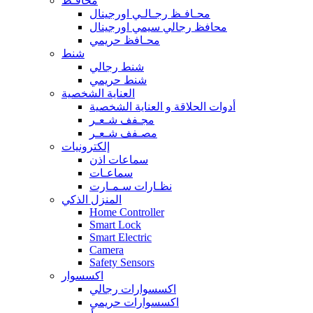
محافـظ
محـافـظ رجـالـي اورجينال
محافظ رجالي سيمي اورجينال
محـافظ حريمي
شنط
شنط رجالي
شنط حريمي
العناية الشخصية
أدوات الحلاقة و العناية الشخصية
مجـفف شـعـر
مصـفف شـعـر
إلكترونيات
سماعات اذن
سماعـات
نظـارات سـمـارت
المنزل الذكي
Home Controller
Smart Lock
Smart Electric
Camera
Safety Sensors
اكسسوار
اكسسوارات رجالي
اكسسوارات حريمي