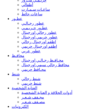
حريـمـي ميـرور
أطفالي
ساعـات سـمـارت
ساعات حائط
عطـور
عطور رجـالـي
عطـور حـريـمـي
عطور رجالي اورجينال
عطور حريمي اورجينال
اطقم اورجينال رجالي
اطقم اورجينال حريمي
عطور عربي
محافـظ
محـافـظ رجـالـي اورجينال
محافظ رجالي سيمي اورجينال
محـافظ حريمي
شنط
شنط رجالي
شنط حريمي
العناية الشخصية
أدوات الحلاقة و العناية الشخصية
مجـفف شـعـر
مصـفف شـعـر
إلكترونيات