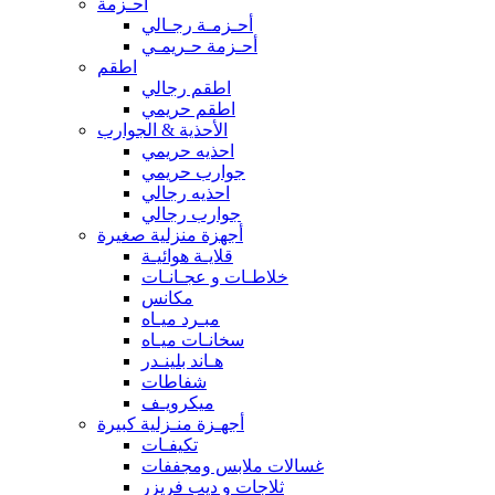
أحـزمة
أحـزمـة رجـالي
أحـزمة حـريمـي
اطقم
اطقم رجالي
اطقم حريمي
الأحذية & الجوارب
احذيه حريمي
جوارب حريمي
احذيه رجالي
جوارب رجالي
أجهزة منزلية صغيرة
قلايـة هوائيـة
خلاطـات و عجـانـات
مكانس
مبـرد ميـاه
سخانـات ميـاه
هـاند بلينـدر
شفاطات
ميكرويـف
أجهـزة منـزلية كبيرة
تكيفـات
غسالات ملابس ومجففات
ثلاجات و ديب فريزر