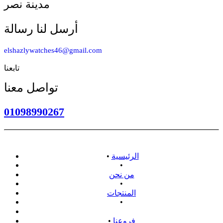
مدينة نصر
أرسل لنا رسالة
elshazlywatches46@gmail.com
تابعنا
تواصل معنا
01098990267
الرئيسية
•
•
من نحن
•
المنتجات
•
سياسة الاسترداد
فروعنا
•