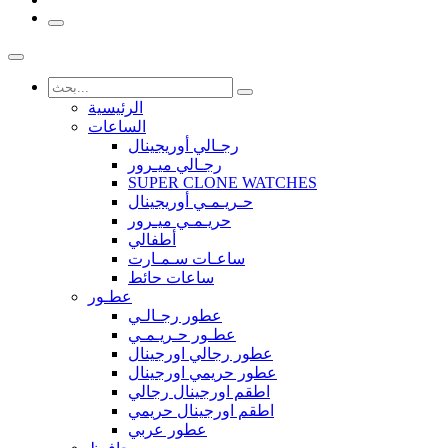
الرئيسية
الساعات
رجـالي أوريجينال
رجـالي ميـرور
SUPER CLONE WATCHES
حـريـمـي أوريجينال
حريـمـي ميـرور
أطفالي
ساعـات سـمـارت
ساعات حائط
عطـور
عطور رجـالـي
عطـور حـريـمـي
عطور رجالي اورجينال
عطور حريمي اورجينال
اطقم اورجينال رجالي
اطقم اورجينال حريمي
عطور عربي