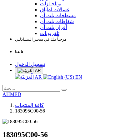
بوتاجـازات
غسالات اطباق
مسطحات بلت آن
شفاطات بلت آن
آفران بلت آن
تلفزيونات
مرحباً بـك في متجـر الـشـاذلـي
تابعنا
تسجيل الدخول
AR
AR
EN
AHMED
كافة المنتجات
183095C00-56
183095C00-56