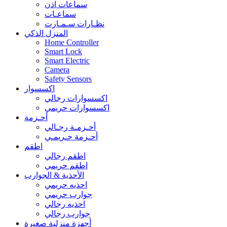
سماعات اذن
سماعـات
نظـارات سـمـارت
المنزل الذكي
Home Controller
Smart Lock
Smart Electric
Camera
Safety Sensors
اكسسوار
اكسسوارات رجالي
اكسسوارات حريمي
أحـزمة
أحـزمـة رجـالي
أحـزمة حـريمـي
اطقم
اطقم رجالي
اطقم حريمي
الأحذية & الجوارب
احذيه حريمي
جوارب حريمي
احذيه رجالي
جوارب رجالي
أجهزة منزلية صغيرة