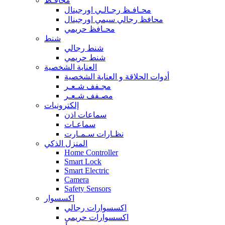
محافـظ
محـافـظ رجـالـي اورجينال
محافظ رجالي سيمي اورجينال
محـافظ حريمي
شنط
شنط رجالي
شنط حريمي
العناية الشخصية
أدوات الحلاقة و العناية الشخصية
مجـفف شـعـر
مصـفف شـعـر
إلكترونيات
سماعات اذن
سماعـات
نظـارات سـمـارت
المنزل الذكي
Home Controller
Smart Lock
Smart Electric
Camera
Safety Sensors
اكسسوار
اكسسوارات رجالي
اكسسوارات حريمي