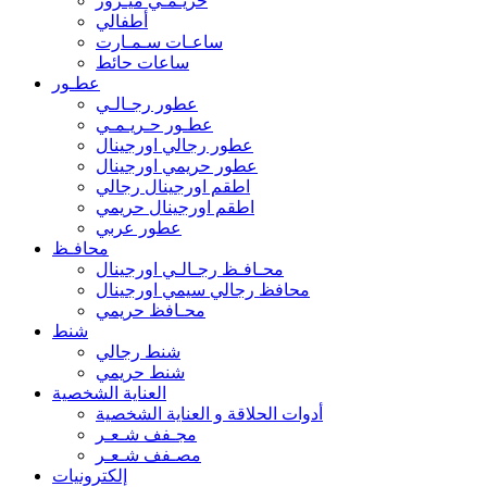
حريـمـي ميـرور
أطفالي
ساعـات سـمـارت
ساعات حائط
عطـور
عطور رجـالـي
عطـور حـريـمـي
عطور رجالي اورجينال
عطور حريمي اورجينال
اطقم اورجينال رجالي
اطقم اورجينال حريمي
عطور عربي
محافـظ
محـافـظ رجـالـي اورجينال
محافظ رجالي سيمي اورجينال
محـافظ حريمي
شنط
شنط رجالي
شنط حريمي
العناية الشخصية
أدوات الحلاقة و العناية الشخصية
مجـفف شـعـر
مصـفف شـعـر
إلكترونيات