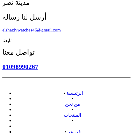
مدينة نصر
أرسل لنا رسالة
elshazlywatches46@gmail.com
تابعنا
تواصل معنا
01098990267
الرئيسية
•
•
من نحن
•
المنتجات
•
سياسة الاسترداد
فروعنا
•