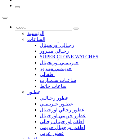
الرئيسية
الساعات
رجـالي أوريجينال
رجـالي ميـرور
SUPER CLONE WATCHES
حـريـمـي أوريجينال
حريـمـي ميـرور
أطفالي
ساعـات سـمـارت
ساعات حائط
عطـور
عطور رجـالـي
عطـور حـريـمـي
عطور رجالي اورجينال
عطور حريمي اورجينال
اطقم اورجينال رجالي
اطقم اورجينال حريمي
عطور عربي