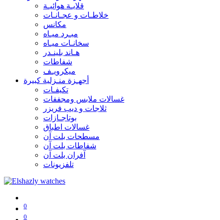
قلايـة هوائيـة
خلاطـات و عجـانـات
مكانس
مبـرد ميـاه
سخانـات ميـاه
هـاند بلينـدر
شفاطات
ميكرويـف
أجهـزة منـزلية كبيرة
تكيفـات
غسالات ملابس ومجففات
ثلاجات و ديب فريزر
بوتاجـازات
غسالات اطباق
مسطحات بلت آن
شفاطات بلت آن
آفران بلت آن
تلفزيونات
0
0