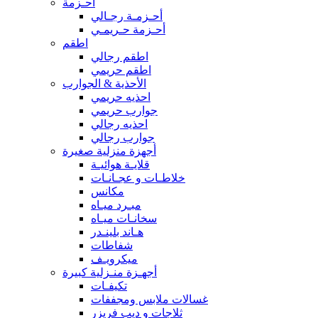
أحـزمة
أحـزمـة رجـالي
أحـزمة حـريمـي
اطقم
اطقم رجالي
اطقم حريمي
الأحذية & الجوارب
احذيه حريمي
جوارب حريمي
احذيه رجالي
جوارب رجالي
أجهزة منزلية صغيرة
قلايـة هوائيـة
خلاطـات و عجـانـات
مكانس
مبـرد ميـاه
سخانـات ميـاه
هـاند بلينـدر
شفاطات
ميكرويـف
أجهـزة منـزلية كبيرة
تكيفـات
غسالات ملابس ومجففات
ثلاجات و ديب فريزر