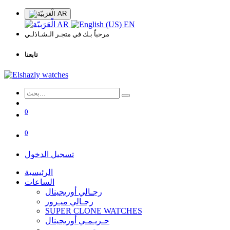
AR
AR
EN
مرحباً بـك في متجـر الـشـاذلـي
تابعنا
0
0
تسجيل الدخول
الرئيسية
الساعات
رجـالي أوريجينال
رجـالي ميـرور
SUPER CLONE WATCHES
حـريـمـي أوريجينال