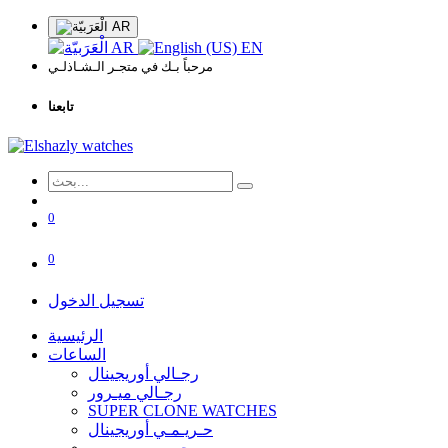
AR
AR
EN
مرحباً بـك في متجـر الـشـاذلـي
تابعنا
0
0
تسجيل الدخول
الرئيسية
الساعات
رجـالي أوريجينال
رجـالي ميـرور
SUPER CLONE WATCHES
حـريـمـي أوريجينال