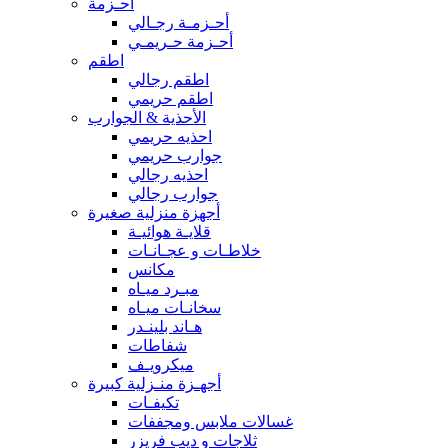
أحـزمة
أحـزمـة رجـالي
أحـزمة حـريمـي
اطقم
اطقم رجالي
اطقم حريمي
الأحذية & الجوارب
احذيه حريمي
جوارب حريمي
احذيه رجالي
جوارب رجالي
أجهزة منزلية صغيرة
قلايـة هوائيـة
خلاطـات و عجـانـات
مكانس
مبـرد ميـاه
سخانـات ميـاه
هـاند بلينـدر
شفاطات
ميكرويـف
أجهـزة منـزلية كبيرة
تكيفـات
غسالات ملابس ومجففات
ثلاجات و ديب فريزر