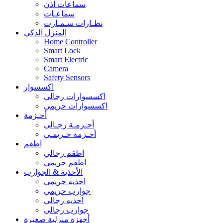
سماعات اذن
سماعـات
نظـارات سـمـارت
المنزل الذكي
Home Controller
Smart Lock
Smart Electric
Camera
Safety Sensors
اكسسوار
اكسسوارات رجالي
اكسسوارات حريمي
أحـزمة
أحـزمـة رجـالي
أحـزمة حـريمـي
اطقم
اطقم رجالي
اطقم حريمي
الأحذية & الجوارب
احذيه حريمي
جوارب حريمي
احذيه رجالي
جوارب رجالي
أجهزة منزلية صغيرة