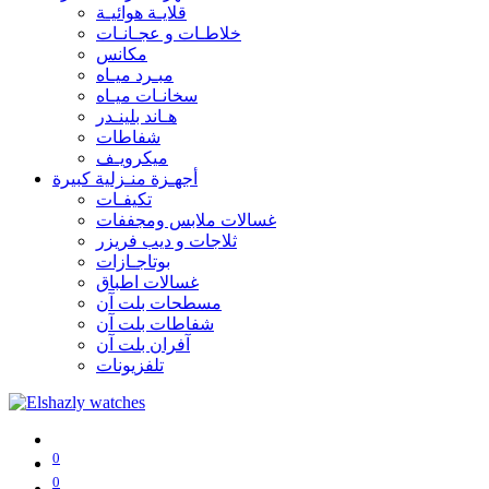
قلايـة هوائيـة
خلاطـات و عجـانـات
مكانس
مبـرد ميـاه
سخانـات ميـاه
هـاند بلينـدر
شفاطات
ميكرويـف
أجهـزة منـزلية كبيرة
تكيفـات
غسالات ملابس ومجففات
ثلاجات و ديب فريزر
بوتاجـازات
غسالات اطباق
مسطحات بلت آن
شفاطات بلت آن
آفران بلت آن
تلفزيونات
0
0