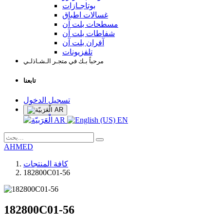
بوتاجـازات
غسالات اطباق
مسطحات بلت آن
شفاطات بلت آن
آفران بلت آن
تلفزيونات
مرحباً بـك في متجـر الـشـاذلـي
تابعنا
تسجيل الدخول
AR
AR
EN
AHMED
كافة المنتجات
182800C01-56
182800C01-56