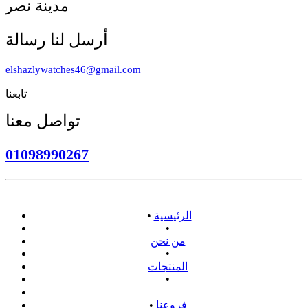
مدينة نصر
أرسل لنا رسالة
elshazlywatches46@gmail.com
تابعنا
تواصل معنا
01098990267
الرئيسية
•
•
من نحن
•
المنتجات
•
سياسة الاسترداد
فروعنا
•