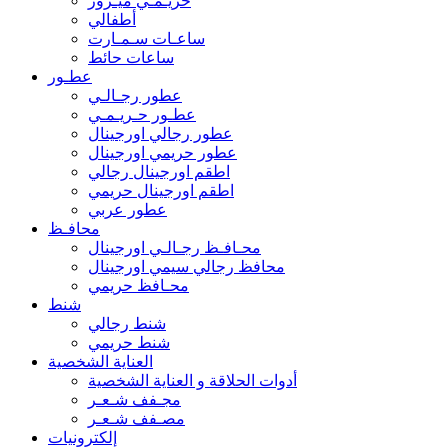
حريـمـي ميـرور
أطفالي
ساعـات سـمـارت
ساعات حائط
عطـور
عطور رجـالـي
عطـور حـريـمـي
عطور رجالي اورجينال
عطور حريمي اورجينال
اطقم اورجينال رجالي
اطقم اورجينال حريمي
عطور عربي
محافـظ
محـافـظ رجـالـي اورجينال
محافظ رجالي سيمي اورجينال
محـافظ حريمي
شنط
شنط رجالي
شنط حريمي
العناية الشخصية
أدوات الحلاقة و العناية الشخصية
مجـفف شـعـر
مصـفف شـعـر
إلكترونيات