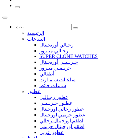
الرئيسية
الساعات
رجـالي أوريجينال
رجـالي ميـرور
SUPER CLONE WATCHES
حـريـمـي أوريجينال
حريـمـي ميـرور
أطفالي
ساعـات سـمـارت
ساعات حائط
عطـور
عطور رجـالـي
عطـور حـريـمـي
عطور رجالي اورجينال
عطور حريمي اورجينال
اطقم اورجينال رجالي
اطقم اورجينال حريمي
عطور عربي