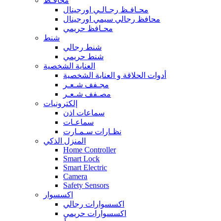
محافـظ
محـافـظ رجـالـي اورجينال
محافظ رجالي سيمي اورجينال
محـافظ حريمي
شنط
شنط رجالي
شنط حريمي
العناية الشخصية
أدوات الحلاقة و العناية الشخصية
مجـفف شـعـر
مصـفف شـعـر
إلكترونيات
سماعات اذن
سماعـات
نظـارات سـمـارت
المنزل الذكي
Home Controller
Smart Lock
Smart Electric
Camera
Safety Sensors
اكسسوار
اكسسوارات رجالي
اكسسوارات حريمي