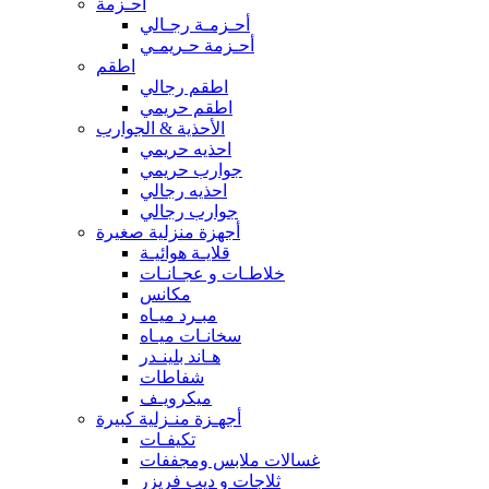
أحـزمة
أحـزمـة رجـالي
أحـزمة حـريمـي
اطقم
اطقم رجالي
اطقم حريمي
الأحذية & الجوارب
احذيه حريمي
جوارب حريمي
احذيه رجالي
جوارب رجالي
أجهزة منزلية صغيرة
قلايـة هوائيـة
خلاطـات و عجـانـات
مكانس
مبـرد ميـاه
سخانـات ميـاه
هـاند بلينـدر
شفاطات
ميكرويـف
أجهـزة منـزلية كبيرة
تكيفـات
غسالات ملابس ومجففات
ثلاجات و ديب فريزر