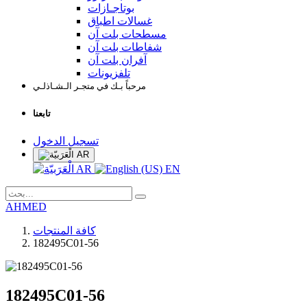
بوتاجـازات
غسالات اطباق
مسطحات بلت آن
شفاطات بلت آن
آفران بلت آن
تلفزيونات
مرحباً بـك في متجـر الـشـاذلـي
تابعنا
تسجيل الدخول
AR
AR
EN
AHMED
كافة المنتجات
182495C01-56
182495C01-56