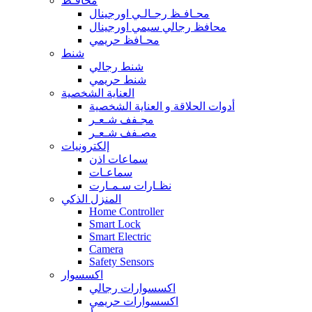
محافـظ
محـافـظ رجـالـي اورجينال
محافظ رجالي سيمي اورجينال
محـافظ حريمي
شنط
شنط رجالي
شنط حريمي
العناية الشخصية
أدوات الحلاقة و العناية الشخصية
مجـفف شـعـر
مصـفف شـعـر
إلكترونيات
سماعات اذن
سماعـات
نظـارات سـمـارت
المنزل الذكي
Home Controller
Smart Lock
Smart Electric
Camera
Safety Sensors
اكسسوار
اكسسوارات رجالي
اكسسوارات حريمي