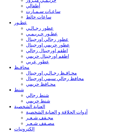
حريـمـي ميـرور
أطفالي
ساعـات سـمـارت
ساعات حائط
عطـور
عطور رجـالـي
عطـور حـريـمـي
عطور رجالي اورجينال
عطور حريمي اورجينال
اطقم اورجينال رجالي
اطقم اورجينال حريمي
عطور عربي
محافـظ
محـافـظ رجـالـي اورجينال
محافظ رجالي سيمي اورجينال
محـافظ حريمي
شنط
شنط رجالي
شنط حريمي
العناية الشخصية
أدوات الحلاقة و العناية الشخصية
مجـفف شـعـر
مصـفف شـعـر
إلكترونيات