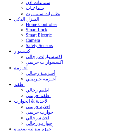
سماعات اذن
سماعـات
نظـارات سـمـارت
المنزل الذكي
Home Controller
Smart Lock
Smart Electric
Camera
Safety Sensors
اكسسوار
اكسسوارات رجالي
اكسسوارات حريمي
أحـزمة
أحـزمـة رجـالي
أحـزمة حـريمـي
اطقم
اطقم رجالي
اطقم حريمي
الأحذية & الجوارب
احذيه حريمي
جوارب حريمي
احذيه رجالي
جوارب رجالي
أجهزة منزلية صغيرة