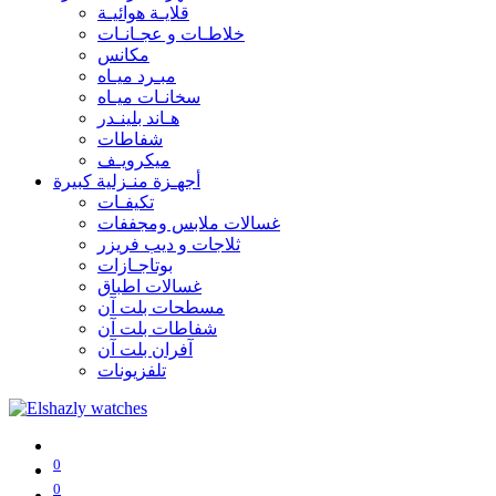
قلايـة هوائيـة
خلاطـات و عجـانـات
مكانس
مبـرد ميـاه
سخانـات ميـاه
هـاند بلينـدر
شفاطات
ميكرويـف
أجهـزة منـزلية كبيرة
تكيفـات
غسالات ملابس ومجففات
ثلاجات و ديب فريزر
بوتاجـازات
غسالات اطباق
مسطحات بلت آن
شفاطات بلت آن
آفران بلت آن
تلفزيونات
0
0