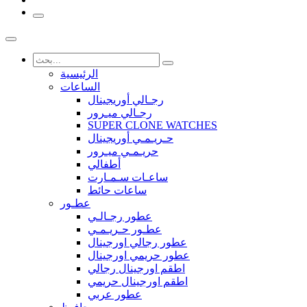
الرئيسية
الساعات
رجـالي أوريجينال
رجـالي ميـرور
SUPER CLONE WATCHES
حـريـمـي أوريجينال
حريـمـي ميـرور
أطفالي
ساعـات سـمـارت
ساعات حائط
عطـور
عطور رجـالـي
عطـور حـريـمـي
عطور رجالي اورجينال
عطور حريمي اورجينال
اطقم اورجينال رجالي
اطقم اورجينال حريمي
عطور عربي