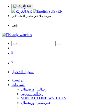
AR
AR
EN
مرحباً بـك في متجـر الـشـاذلـي
تابعنا
0
0
تسجيل الدخول
الرئيسية
الساعات
رجـالي أوريجينال
رجـالي ميـرور
SUPER CLONE WATCHES
حـريـمـي أوريجينال