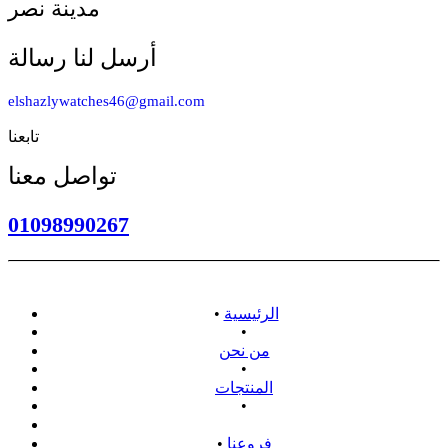
مدينة نصر
أرسل لنا رسالة
elshazlywatches46@gmail.com
تابعنا
تواصل معنا
01098990267
الرئيسية
•
•
من نحن
•
المنتجات
•
سياسة الاسترداد
فروعنا
•