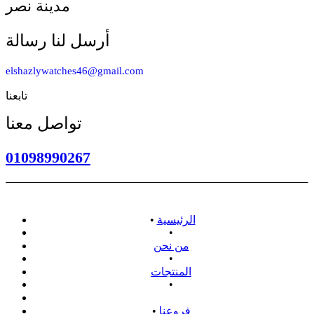
مدينة نصر
أرسل لنا رسالة
elshazlywatches46@gmail.com
تابعنا
تواصل معنا
01098990267
الرئيسية
•
•
من نحن
•
المنتجات
•
سياسة الاسترداد
فروعنا
•