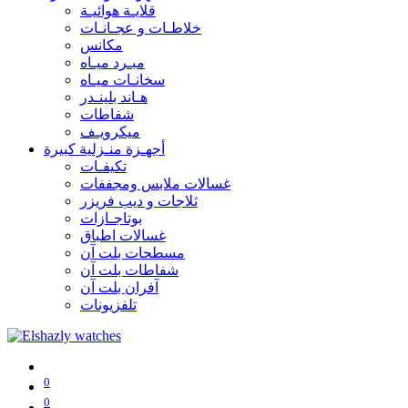
قلايـة هوائيـة
خلاطـات و عجـانـات
مكانس
مبـرد ميـاه
سخانـات ميـاه
هـاند بلينـدر
شفاطات
ميكرويـف
أجهـزة منـزلية كبيرة
تكيفـات
غسالات ملابس ومجففات
ثلاجات و ديب فريزر
بوتاجـازات
غسالات اطباق
مسطحات بلت آن
شفاطات بلت آن
آفران بلت آن
تلفزيونات
0
0