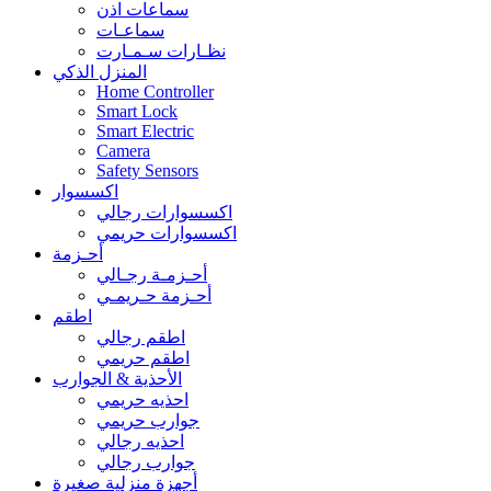
سماعات اذن
سماعـات
نظـارات سـمـارت
المنزل الذكي
Home Controller
Smart Lock
Smart Electric
Camera
Safety Sensors
اكسسوار
اكسسوارات رجالي
اكسسوارات حريمي
أحـزمة
أحـزمـة رجـالي
أحـزمة حـريمـي
اطقم
اطقم رجالي
اطقم حريمي
الأحذية & الجوارب
احذيه حريمي
جوارب حريمي
احذيه رجالي
جوارب رجالي
أجهزة منزلية صغيرة