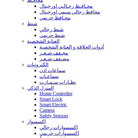
محافـظ
محـافـظ رجـالـي اورجينال
محافظ رجالي سيمي اورجينال
محـافظ حريمي
شنط
شنط رجالي
شنط حريمي
العناية الشخصية
أدوات الحلاقة و العناية الشخصية
مجـفف شـعـر
مصـفف شـعـر
إلكترونيات
سماعات اذن
سماعـات
نظـارات سـمـارت
المنزل الذكي
Home Controller
Smart Lock
Smart Electric
Camera
Safety Sensors
اكسسوار
اكسسوارات رجالي
اكسسوارات حريمي