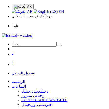
AR
AR
EN
مرحباً بـك في متجـر الـشـاذلـي
تابعنا
0
0
تسجيل الدخول
الرئيسية
الساعات
رجـالي أوريجينال
رجـالي ميـرور
SUPER CLONE WATCHES
حـريـمـي أوريجينال