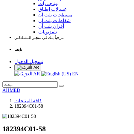
بوتاجـازات
غسالات اطباق
مسطحات بلت آن
شفاطات بلت آن
آفران بلت آن
تلفزيونات
مرحباً بـك في متجـر الـشـاذلـي
تابعنا
تسجيل الدخول
AR
AR
EN
AHMED
كافة المنتجات
182394C01-58
182394C01-58