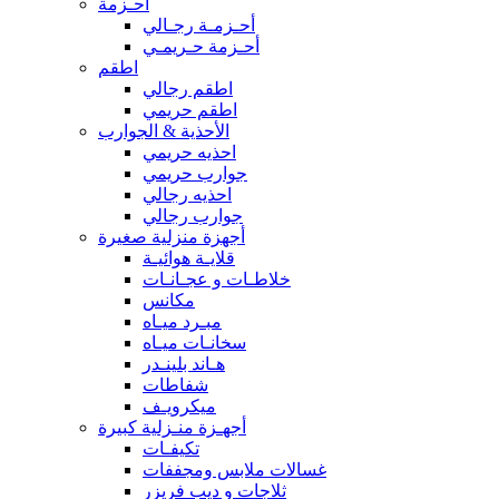
أحـزمة
أحـزمـة رجـالي
أحـزمة حـريمـي
اطقم
اطقم رجالي
اطقم حريمي
الأحذية & الجوارب
احذيه حريمي
جوارب حريمي
احذيه رجالي
جوارب رجالي
أجهزة منزلية صغيرة
قلايـة هوائيـة
خلاطـات و عجـانـات
مكانس
مبـرد ميـاه
سخانـات ميـاه
هـاند بلينـدر
شفاطات
ميكرويـف
أجهـزة منـزلية كبيرة
تكيفـات
غسالات ملابس ومجففات
ثلاجات و ديب فريزر