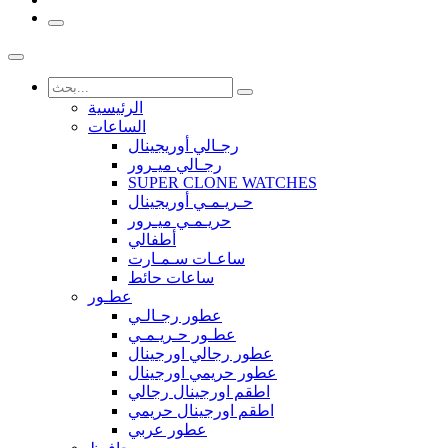
الرئيسية
الساعات
رجـالي أوريجينال
رجـالي ميـرور
SUPER CLONE WATCHES
حـريـمـي أوريجينال
حريـمـي ميـرور
أطفالي
ساعـات سـمـارت
ساعات حائط
عطـور
عطور رجـالـي
عطـور حـريـمـي
عطور رجالي اورجينال
عطور حريمي اورجينال
اطقم اورجينال رجالي
اطقم اورجينال حريمي
عطور عربي