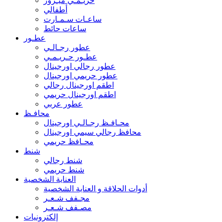
حريـمـي ميـرور
أطفالي
ساعـات سـمـارت
ساعات حائط
عطـور
عطور رجـالـي
عطـور حـريـمـي
عطور رجالي اورجينال
عطور حريمي اورجينال
اطقم اورجينال رجالي
اطقم اورجينال حريمي
عطور عربي
محافـظ
محـافـظ رجـالـي اورجينال
محافظ رجالي سيمي اورجينال
محـافظ حريمي
شنط
شنط رجالي
شنط حريمي
العناية الشخصية
أدوات الحلاقة و العناية الشخصية
مجـفف شـعـر
مصـفف شـعـر
إلكترونيات