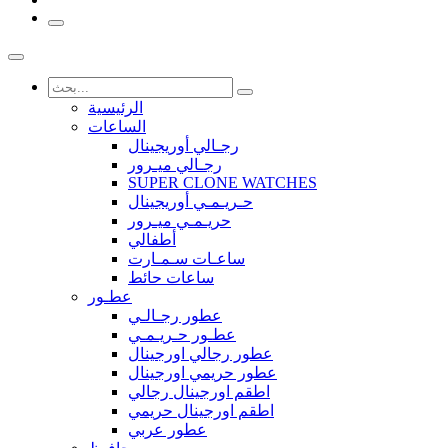
الرئيسية
الساعات
رجـالي أوريجينال
رجـالي ميـرور
SUPER CLONE WATCHES
حـريـمـي أوريجينال
حريـمـي ميـرور
أطفالي
ساعـات سـمـارت
ساعات حائط
عطـور
عطور رجـالـي
عطـور حـريـمـي
عطور رجالي اورجينال
عطور حريمي اورجينال
اطقم اورجينال رجالي
اطقم اورجينال حريمي
عطور عربي