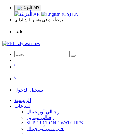
AR
AR
EN
مرحباً بـك في متجـر الـشـاذلـي
تابعنا
0
0
تسجيل الدخول
الرئيسية
الساعات
رجـالي أوريجينال
رجـالي ميـرور
SUPER CLONE WATCHES
حـريـمـي أوريجينال