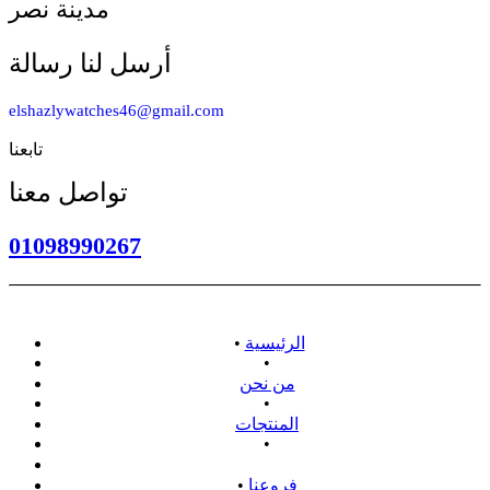
مدينة نصر
أرسل لنا رسالة
elshazlywatches46@gmail.com
تابعنا
تواصل معنا
01098990267
الرئيسية
•
•
من نحن
•
المنتجات
•
سياسة الاسترداد
فروعنا
•