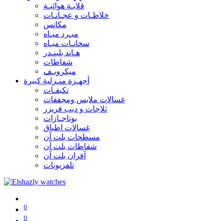
قلايـة هوائيـة
خلاطـات و عجـانـات
مكانس
مبـرد ميـاه
سخانـات ميـاه
هـاند بلينـدر
شفاطات
ميكرويـف
أجهـزة منـزلية كبيرة
تكيفـات
غسالات ملابس ومجففات
ثلاجات و ديب فريزر
بوتاجـازات
غسالات اطباق
مسطحات بلت آن
شفاطات بلت آن
آفران بلت آن
تلفزيونات
0
0