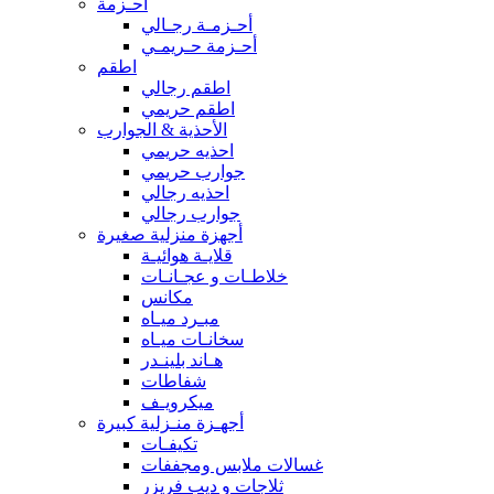
أحـزمة
أحـزمـة رجـالي
أحـزمة حـريمـي
اطقم
اطقم رجالي
اطقم حريمي
الأحذية & الجوارب
احذيه حريمي
جوارب حريمي
احذيه رجالي
جوارب رجالي
أجهزة منزلية صغيرة
قلايـة هوائيـة
خلاطـات و عجـانـات
مكانس
مبـرد ميـاه
سخانـات ميـاه
هـاند بلينـدر
شفاطات
ميكرويـف
أجهـزة منـزلية كبيرة
تكيفـات
غسالات ملابس ومجففات
ثلاجات و ديب فريزر