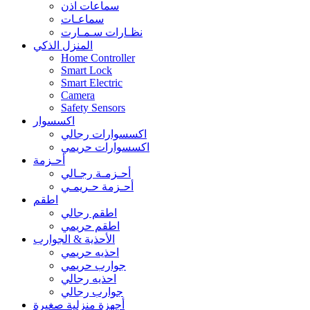
سماعات اذن
سماعـات
نظـارات سـمـارت
المنزل الذكي
Home Controller
Smart Lock
Smart Electric
Camera
Safety Sensors
اكسسوار
اكسسوارات رجالي
اكسسوارات حريمي
أحـزمة
أحـزمـة رجـالي
أحـزمة حـريمـي
اطقم
اطقم رجالي
اطقم حريمي
الأحذية & الجوارب
احذيه حريمي
جوارب حريمي
احذيه رجالي
جوارب رجالي
أجهزة منزلية صغيرة