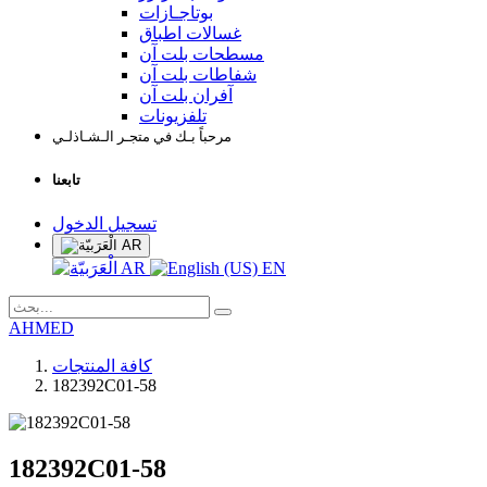
بوتاجـازات
غسالات اطباق
مسطحات بلت آن
شفاطات بلت آن
آفران بلت آن
تلفزيونات
مرحباً بـك في متجـر الـشـاذلـي
تابعنا
تسجيل الدخول
AR
AR
EN
AHMED
كافة المنتجات
182392C01-58
182392C01-58