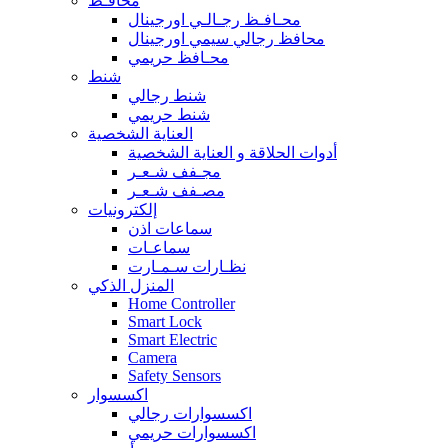
محافـظ
محـافـظ رجـالـي اورجينال
محافظ رجالي سيمي اورجينال
محـافظ حريمي
شنط
شنط رجالي
شنط حريمي
العناية الشخصية
أدوات الحلاقة و العناية الشخصية
مجـفف شـعـر
مصـفف شـعـر
إلكترونيات
سماعات اذن
سماعـات
نظـارات سـمـارت
المنزل الذكي
Home Controller
Smart Lock
Smart Electric
Camera
Safety Sensors
اكسسوار
اكسسوارات رجالي
اكسسوارات حريمي