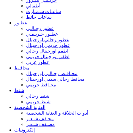
حريـمـي ميـرور
أطفالي
ساعـات سـمـارت
ساعات حائط
عطـور
عطور رجـالـي
عطـور حـريـمـي
عطور رجالي اورجينال
عطور حريمي اورجينال
اطقم اورجينال رجالي
اطقم اورجينال حريمي
عطور عربي
محافـظ
محـافـظ رجـالـي اورجينال
محافظ رجالي سيمي اورجينال
محـافظ حريمي
شنط
شنط رجالي
شنط حريمي
العناية الشخصية
أدوات الحلاقة و العناية الشخصية
مجـفف شـعـر
مصـفف شـعـر
إلكترونيات