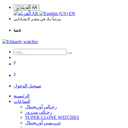
AR
AR
EN
مرحباً بـك في متجـر الـشـاذلـي
تابعنا
0
0
تسجيل الدخول
الرئيسية
الساعات
رجـالي أوريجينال
رجـالي ميـرور
SUPER CLONE WATCHES
حـريـمـي أوريجينال