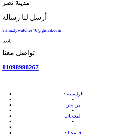
مدينة نصر
أرسل لنا رسالة
elshazlywatches46@gmail.com
تابعنا
تواصل معنا
01098990267
الرئيسية
•
•
من نحن
•
المنتجات
•
سياسة الاسترداد
فروعنا
•