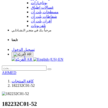
بوتاجـازات
غسالات اطباق
مسطحات بلت آن
شفاطات بلت آن
آفران بلت آن
تلفزيونات
مرحباً بـك في متجـر الـشـاذلـي
تابعنا
تسجيل الدخول
AR
AR
EN
AHMED
كافة المنتجات
182232C01-52
182232C01-52