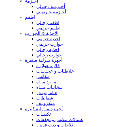
أحـزمة
أحـزمـة رجـالي
أحـزمة حـريمـي
اطقم
اطقم رجالي
اطقم حريمي
الأحذية & الجوارب
احذيه حريمي
جوارب حريمي
احذيه رجالي
جوارب رجالي
أجهزة منزلية صغيرة
قلايـة هوائيـة
خلاطـات و عجـانـات
مكانس
مبـرد ميـاه
سخانـات ميـاه
هـاند بلينـدر
شفاطات
ميكرويـف
أجهـزة منـزلية كبيرة
تكيفـات
غسالات ملابس ومجففات
ثلاجات و ديب فريزر