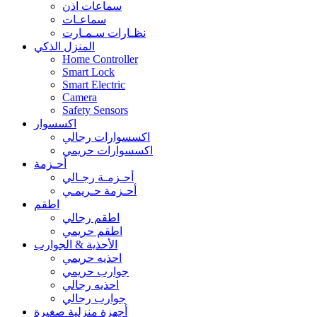
سماعات اذن
سماعـات
نظـارات سـمـارت
المنزل الذكي
Home Controller
Smart Lock
Smart Electric
Camera
Safety Sensors
اكسسوار
اكسسوارات رجالي
اكسسوارات حريمي
أحـزمة
أحـزمـة رجـالي
أحـزمة حـريمـي
اطقم
اطقم رجالي
اطقم حريمي
الأحذية & الجوارب
احذيه حريمي
جوارب حريمي
احذيه رجالي
جوارب رجالي
أجهزة منزلية صغيرة