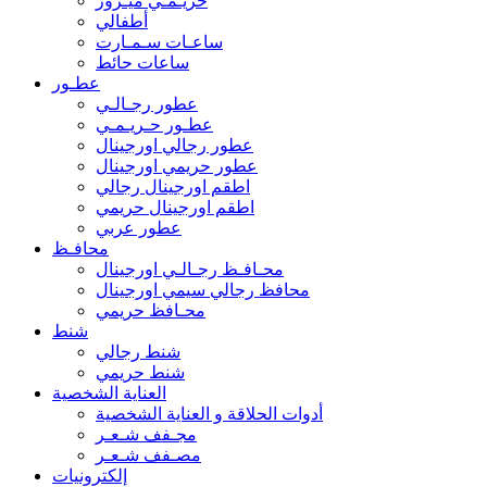
حريـمـي ميـرور
أطفالي
ساعـات سـمـارت
ساعات حائط
عطـور
عطور رجـالـي
عطـور حـريـمـي
عطور رجالي اورجينال
عطور حريمي اورجينال
اطقم اورجينال رجالي
اطقم اورجينال حريمي
عطور عربي
محافـظ
محـافـظ رجـالـي اورجينال
محافظ رجالي سيمي اورجينال
محـافظ حريمي
شنط
شنط رجالي
شنط حريمي
العناية الشخصية
أدوات الحلاقة و العناية الشخصية
مجـفف شـعـر
مصـفف شـعـر
إلكترونيات