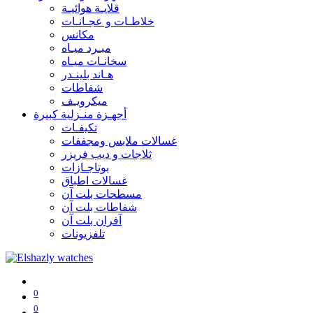
قلايـة هوائيـة
خلاطـات و عجـانـات
مكانس
مبـرد ميـاه
سخانـات ميـاه
هـاند بلينـدر
شفاطات
ميكرويـف
أجهـزة منـزلية كبيرة
تكيفـات
غسالات ملابس ومجففات
ثلاجات و ديب فريزر
بوتاجـازات
غسالات اطباق
مسطحات بلت آن
شفاطات بلت آن
آفران بلت آن
تلفزيونات
0
0