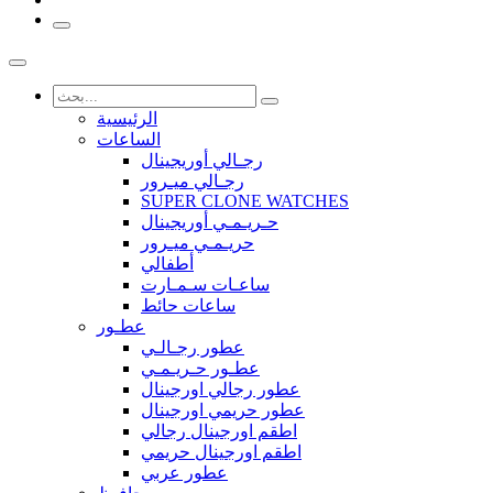
الرئيسية
الساعات
رجـالي أوريجينال
رجـالي ميـرور
SUPER CLONE WATCHES
حـريـمـي أوريجينال
حريـمـي ميـرور
أطفالي
ساعـات سـمـارت
ساعات حائط
عطـور
عطور رجـالـي
عطـور حـريـمـي
عطور رجالي اورجينال
عطور حريمي اورجينال
اطقم اورجينال رجالي
اطقم اورجينال حريمي
عطور عربي