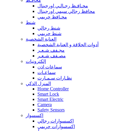
محافـظ
محـافـظ رجـالـي اورجينال
محافظ رجالي سيمي اورجينال
محـافظ حريمي
شنط
شنط رجالي
شنط حريمي
العناية الشخصية
أدوات الحلاقة و العناية الشخصية
مجـفف شـعـر
مصـفف شـعـر
إلكترونيات
سماعات اذن
سماعـات
نظـارات سـمـارت
المنزل الذكي
Home Controller
Smart Lock
Smart Electric
Camera
Safety Sensors
اكسسوار
اكسسوارات رجالي
اكسسوارات حريمي