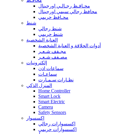
محافـظ
محـافـظ رجـالـي اورجينال
محافظ رجالي سيمي اورجينال
محـافظ حريمي
شنط
شنط رجالي
شنط حريمي
العناية الشخصية
أدوات الحلاقة و العناية الشخصية
مجـفف شـعـر
مصـفف شـعـر
إلكترونيات
سماعات اذن
سماعـات
نظـارات سـمـارت
المنزل الذكي
Home Controller
Smart Lock
Smart Electric
Camera
Safety Sensors
اكسسوار
اكسسوارات رجالي
اكسسوارات حريمي