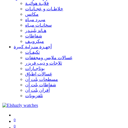
قلايـة هوائيـة
خلاطـات و عجـانـات
مكانس
مبـرد ميـاه
سخانـات ميـاه
هـاند بلينـدر
شفاطات
ميكرويـف
أجهـزة منـزلية كبيرة
تكيفـات
غسالات ملابس ومجففات
ثلاجات و ديب فريزر
بوتاجـازات
غسالات اطباق
مسطحات بلت آن
شفاطات بلت آن
آفران بلت آن
تلفزيونات
0
0