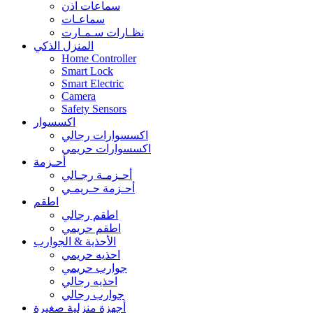
سماعات اذن
سماعـات
نظـارات سـمـارت
المنزل الذكي
Home Controller
Smart Lock
Smart Electric
Camera
Safety Sensors
اكسسوار
اكسسوارات رجالي
اكسسوارات حريمي
أحـزمة
أحـزمـة رجـالي
أحـزمة حـريمـي
اطقم
اطقم رجالي
اطقم حريمي
الأحذية & الجوارب
احذيه حريمي
جوارب حريمي
احذيه رجالي
جوارب رجالي
أجهزة منزلية صغيرة