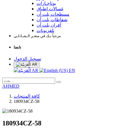
بوتاجـازات
غسالات اطباق
مسطحات بلت آن
شفاطات بلت آن
آفران بلت آن
تلفزيونات
مرحباً بـك في متجـر الـشـاذلـي
تابعنا
تسجيل الدخول
AR
AR
EN
AHMED
كافة المنتجات
180934CZ-58
180934CZ-58