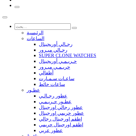
الرئيسية
الساعات
رجـالي أوريجينال
رجـالي ميـرور
SUPER CLONE WATCHES
حـريـمـي أوريجينال
حريـمـي ميـرور
أطفالي
ساعـات سـمـارت
ساعات حائط
عطـور
عطور رجـالـي
عطـور حـريـمـي
عطور رجالي اورجينال
عطور حريمي اورجينال
اطقم اورجينال رجالي
اطقم اورجينال حريمي
عطور عربي