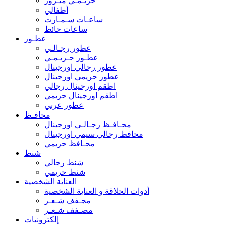
حريـمـي ميـرور
أطفالي
ساعـات سـمـارت
ساعات حائط
عطـور
عطور رجـالـي
عطـور حـريـمـي
عطور رجالي اورجينال
عطور حريمي اورجينال
اطقم اورجينال رجالي
اطقم اورجينال حريمي
عطور عربي
محافـظ
محـافـظ رجـالـي اورجينال
محافظ رجالي سيمي اورجينال
محـافظ حريمي
شنط
شنط رجالي
شنط حريمي
العناية الشخصية
أدوات الحلاقة و العناية الشخصية
مجـفف شـعـر
مصـفف شـعـر
إلكترونيات