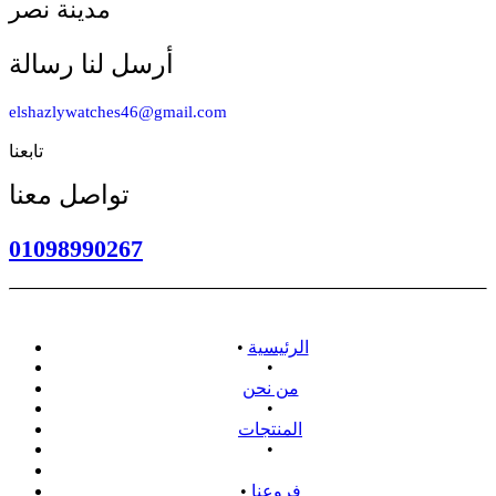
مدينة نصر
أرسل لنا رسالة
elshazlywatches46@gmail.com
تابعنا
تواصل معنا
01098990267
الرئيسية
•
•
من نحن
•
المنتجات
•
سياسة الاسترداد
فروعنا
•