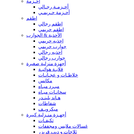
أحـزمة
أحـزمـة رجـالي
أحـزمة حـريمـي
اطقم
اطقم رجالي
اطقم حريمي
الأحذية & الجوارب
احذيه حريمي
جوارب حريمي
احذيه رجالي
جوارب رجالي
أجهزة منزلية صغيرة
قلايـة هوائيـة
خلاطـات و عجـانـات
مكانس
مبـرد ميـاه
سخانـات ميـاه
هـاند بلينـدر
شفاطات
ميكرويـف
أجهـزة منـزلية كبيرة
تكيفـات
غسالات ملابس ومجففات
ثلاجات و ديب فريزر