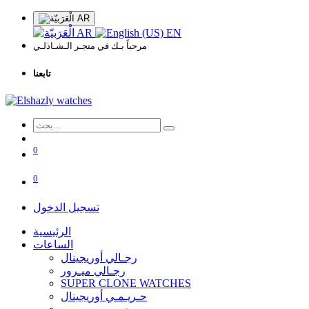
AR
AR
EN
مرحباً بـك في متجـر الـشـاذلـي
تابعنا
0
0
تسجيل الدخول
الرئيسية
الساعات
رجـالي أوريجينال
رجـالي ميـرور
SUPER CLONE WATCHES
حـريـمـي أوريجينال