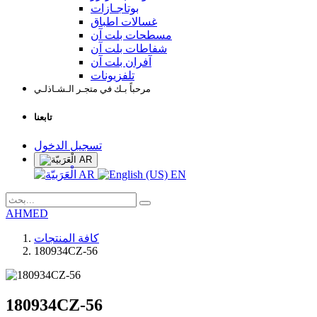
بوتاجـازات
غسالات اطباق
مسطحات بلت آن
شفاطات بلت آن
آفران بلت آن
تلفزيونات
مرحباً بـك في متجـر الـشـاذلـي
تابعنا
تسجيل الدخول
AR
AR
EN
AHMED
كافة المنتجات
180934CZ-56
180934CZ-56