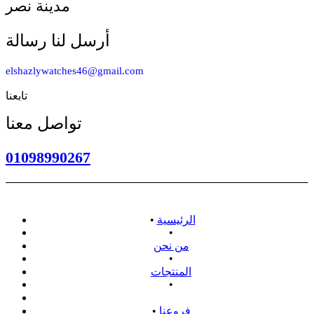
مدينة نصر
أرسل لنا رسالة
elshazlywatches46@gmail.com
تابعنا
تواصل معنا
01098990267
الرئيسية
•
•
من نحن
•
المنتجات
•
سياسة الاسترداد
فروعنا
•