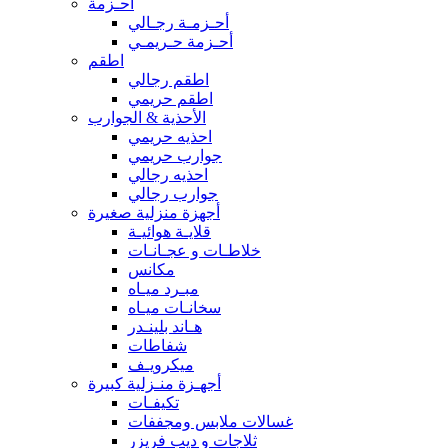
أحـزمة
أحـزمـة رجـالي
أحـزمة حـريمـي
اطقم
اطقم رجالي
اطقم حريمي
الأحذية & الجوارب
احذيه حريمي
جوارب حريمي
احذيه رجالي
جوارب رجالي
أجهزة منزلية صغيرة
قلايـة هوائيـة
خلاطـات و عجـانـات
مكانس
مبـرد ميـاه
سخانـات ميـاه
هـاند بلينـدر
شفاطات
ميكرويـف
أجهـزة منـزلية كبيرة
تكيفـات
غسالات ملابس ومجففات
ثلاجات و ديب فريزر