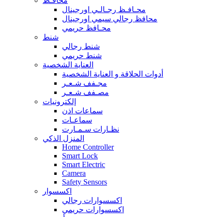
محافـظ
محـافـظ رجـالـي اورجينال
محافظ رجالي سيمي اورجينال
محـافظ حريمي
شنط
شنط رجالي
شنط حريمي
العناية الشخصية
أدوات الحلاقة و العناية الشخصية
مجـفف شـعـر
مصـفف شـعـر
إلكترونيات
سماعات اذن
سماعـات
نظـارات سـمـارت
المنزل الذكي
Home Controller
Smart Lock
Smart Electric
Camera
Safety Sensors
اكسسوار
اكسسوارات رجالي
اكسسوارات حريمي