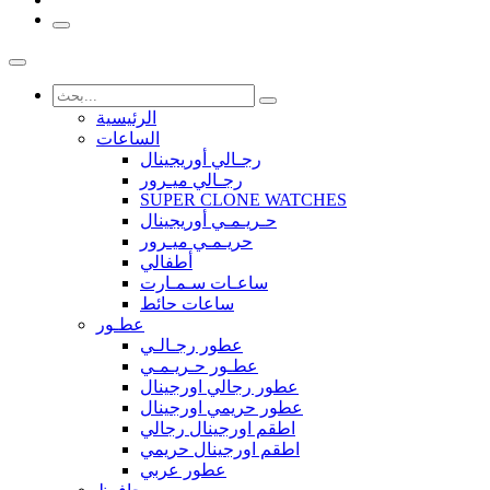
الرئيسية
الساعات
رجـالي أوريجينال
رجـالي ميـرور
SUPER CLONE WATCHES
حـريـمـي أوريجينال
حريـمـي ميـرور
أطفالي
ساعـات سـمـارت
ساعات حائط
عطـور
عطور رجـالـي
عطـور حـريـمـي
عطور رجالي اورجينال
عطور حريمي اورجينال
اطقم اورجينال رجالي
اطقم اورجينال حريمي
عطور عربي