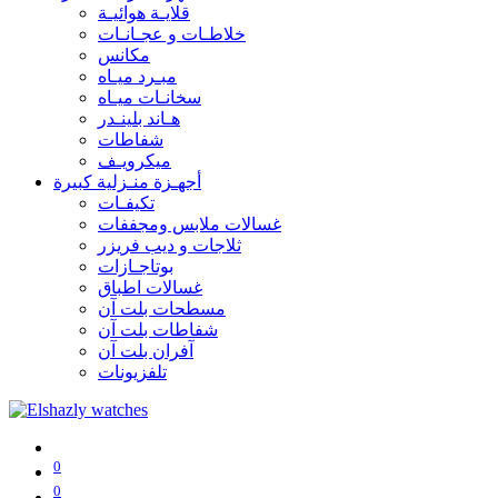
قلايـة هوائيـة
خلاطـات و عجـانـات
مكانس
مبـرد ميـاه
سخانـات ميـاه
هـاند بلينـدر
شفاطات
ميكرويـف
أجهـزة منـزلية كبيرة
تكيفـات
غسالات ملابس ومجففات
ثلاجات و ديب فريزر
بوتاجـازات
غسالات اطباق
مسطحات بلت آن
شفاطات بلت آن
آفران بلت آن
تلفزيونات
0
0