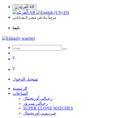
AR
AR
EN
مرحباً بـك في متجـر الـشـاذلـي
تابعنا
0
0
تسجيل الدخول
الرئيسية
الساعات
رجـالي أوريجينال
رجـالي ميـرور
SUPER CLONE WATCHES
حـريـمـي أوريجينال