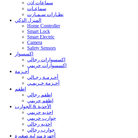
سماعات اذن
سماعـات
نظـارات سـمـارت
المنزل الذكي
Home Controller
Smart Lock
Smart Electric
Camera
Safety Sensors
اكسسوار
اكسسوارات رجالي
اكسسوارات حريمي
أحـزمة
أحـزمـة رجـالي
أحـزمة حـريمـي
اطقم
اطقم رجالي
اطقم حريمي
الأحذية & الجوارب
احذيه حريمي
جوارب حريمي
احذيه رجالي
جوارب رجالي
أجهزة منزلية صغيرة