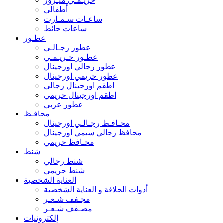
حريـمـي ميـرور
أطفالي
ساعـات سـمـارت
ساعات حائط
عطـور
عطور رجـالـي
عطـور حـريـمـي
عطور رجالي اورجينال
عطور حريمي اورجينال
اطقم اورجينال رجالي
اطقم اورجينال حريمي
عطور عربي
محافـظ
محـافـظ رجـالـي اورجينال
محافظ رجالي سيمي اورجينال
محـافظ حريمي
شنط
شنط رجالي
شنط حريمي
العناية الشخصية
أدوات الحلاقة و العناية الشخصية
مجـفف شـعـر
مصـفف شـعـر
إلكترونيات