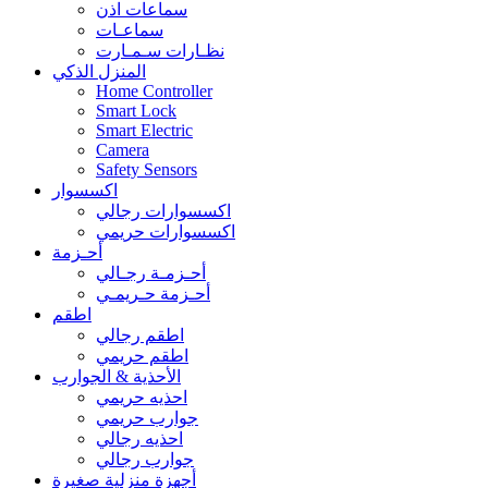
سماعات اذن
سماعـات
نظـارات سـمـارت
المنزل الذكي
Home Controller
Smart Lock
Smart Electric
Camera
Safety Sensors
اكسسوار
اكسسوارات رجالي
اكسسوارات حريمي
أحـزمة
أحـزمـة رجـالي
أحـزمة حـريمـي
اطقم
اطقم رجالي
اطقم حريمي
الأحذية & الجوارب
احذيه حريمي
جوارب حريمي
احذيه رجالي
جوارب رجالي
أجهزة منزلية صغيرة