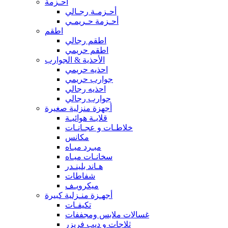
أحـزمة
أحـزمـة رجـالي
أحـزمة حـريمـي
اطقم
اطقم رجالي
اطقم حريمي
الأحذية & الجوارب
احذيه حريمي
جوارب حريمي
احذيه رجالي
جوارب رجالي
أجهزة منزلية صغيرة
قلايـة هوائيـة
خلاطـات و عجـانـات
مكانس
مبـرد ميـاه
سخانـات ميـاه
هـاند بلينـدر
شفاطات
ميكرويـف
أجهـزة منـزلية كبيرة
تكيفـات
غسالات ملابس ومجففات
ثلاجات و ديب فريزر