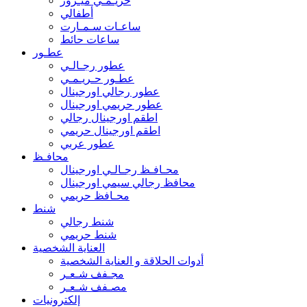
حريـمـي ميـرور
أطفالي
ساعـات سـمـارت
ساعات حائط
عطـور
عطور رجـالـي
عطـور حـريـمـي
عطور رجالي اورجينال
عطور حريمي اورجينال
اطقم اورجينال رجالي
اطقم اورجينال حريمي
عطور عربي
محافـظ
محـافـظ رجـالـي اورجينال
محافظ رجالي سيمي اورجينال
محـافظ حريمي
شنط
شنط رجالي
شنط حريمي
العناية الشخصية
أدوات الحلاقة و العناية الشخصية
مجـفف شـعـر
مصـفف شـعـر
إلكترونيات