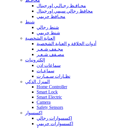
محافـظ
محـافـظ رجـالـي اورجينال
محافظ رجالي سيمي اورجينال
محـافظ حريمي
شنط
شنط رجالي
شنط حريمي
العناية الشخصية
أدوات الحلاقة و العناية الشخصية
مجـفف شـعـر
مصـفف شـعـر
إلكترونيات
سماعات اذن
سماعـات
نظـارات سـمـارت
المنزل الذكي
Home Controller
Smart Lock
Smart Electric
Camera
Safety Sensors
اكسسوار
اكسسوارات رجالي
اكسسوارات حريمي