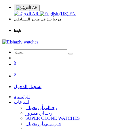
AR
AR
EN
مرحباً بـك في متجـر الـشـاذلـي
تابعنا
0
0
تسجيل الدخول
الرئيسية
الساعات
رجـالي أوريجينال
رجـالي ميـرور
SUPER CLONE WATCHES
حـريـمـي أوريجينال