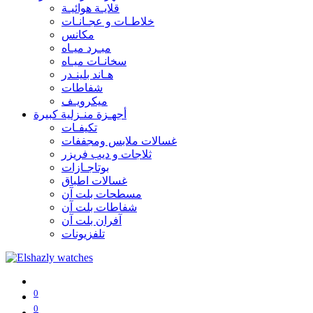
قلايـة هوائيـة
خلاطـات و عجـانـات
مكانس
مبـرد ميـاه
سخانـات ميـاه
هـاند بلينـدر
شفاطات
ميكرويـف
أجهـزة منـزلية كبيرة
تكيفـات
غسالات ملابس ومجففات
ثلاجات و ديب فريزر
بوتاجـازات
غسالات اطباق
مسطحات بلت آن
شفاطات بلت آن
آفران بلت آن
تلفزيونات
0
0