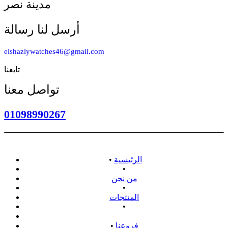
مدينة نصر
أرسل لنا رسالة
elshazlywatches46@gmail.com
تابعنا
تواصل معنا
01098990267
الرئيسية
•
•
من نحن
•
المنتجات
•
سياسة الاسترداد
فروعنا
•