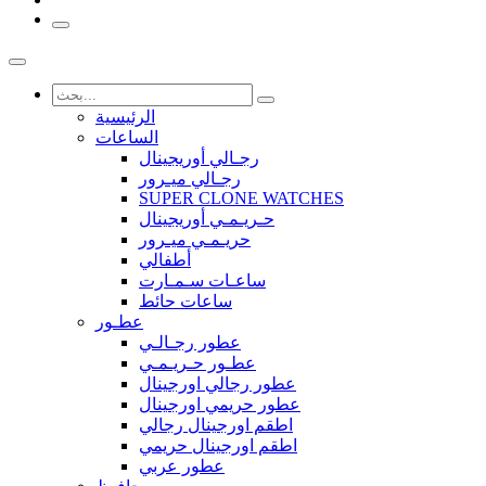
الرئيسية
الساعات
رجـالي أوريجينال
رجـالي ميـرور
SUPER CLONE WATCHES
حـريـمـي أوريجينال
حريـمـي ميـرور
أطفالي
ساعـات سـمـارت
ساعات حائط
عطـور
عطور رجـالـي
عطـور حـريـمـي
عطور رجالي اورجينال
عطور حريمي اورجينال
اطقم اورجينال رجالي
اطقم اورجينال حريمي
عطور عربي