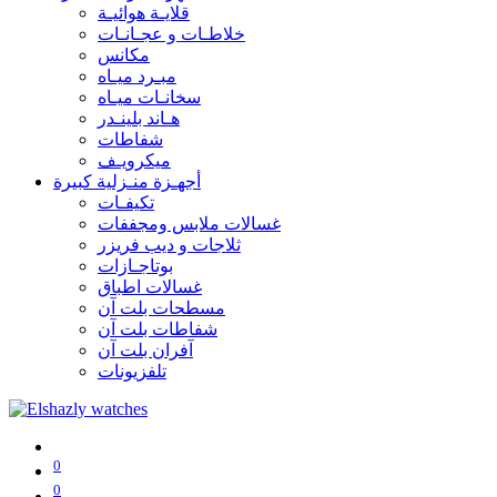
قلايـة هوائيـة
خلاطـات و عجـانـات
مكانس
مبـرد ميـاه
سخانـات ميـاه
هـاند بلينـدر
شفاطات
ميكرويـف
أجهـزة منـزلية كبيرة
تكيفـات
غسالات ملابس ومجففات
ثلاجات و ديب فريزر
بوتاجـازات
غسالات اطباق
مسطحات بلت آن
شفاطات بلت آن
آفران بلت آن
تلفزيونات
0
0