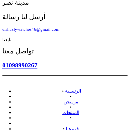
مدينة نصر
أرسل لنا رسالة
elshazlywatches46@gmail.com
تابعنا
تواصل معنا
01098990267
الرئيسية
•
•
من نحن
•
المنتجات
•
سياسة الاسترداد
فروعنا
•