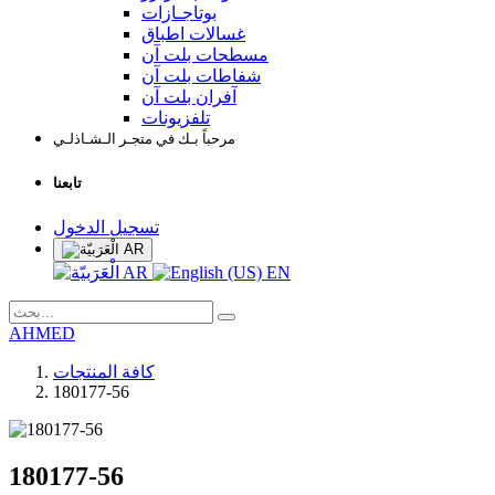
بوتاجـازات
غسالات اطباق
مسطحات بلت آن
شفاطات بلت آن
آفران بلت آن
تلفزيونات
مرحباً بـك في متجـر الـشـاذلـي
تابعنا
تسجيل الدخول
AR
AR
EN
AHMED
كافة المنتجات
180177-56
180177-56