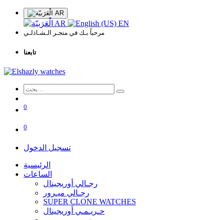
AR
AR
EN
مرحباً بـك في متجـر الـشـاذلـي
تابعنا
0
0
تسجيل الدخول
الرئيسية
الساعات
رجـالي أوريجينال
رجـالي ميـرور
SUPER CLONE WATCHES
حـريـمـي أوريجينال