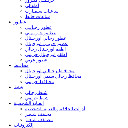
حريـمـي ميـرور
أطفالي
ساعـات سـمـارت
ساعات حائط
عطـور
عطور رجـالـي
عطـور حـريـمـي
عطور رجالي اورجينال
عطور حريمي اورجينال
اطقم اورجينال رجالي
اطقم اورجينال حريمي
عطور عربي
محافـظ
محـافـظ رجـالـي اورجينال
محافظ رجالي سيمي اورجينال
محـافظ حريمي
شنط
شنط رجالي
شنط حريمي
العناية الشخصية
أدوات الحلاقة و العناية الشخصية
مجـفف شـعـر
مصـفف شـعـر
إلكترونيات