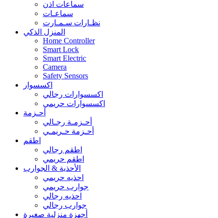
سماعات اذن
سماعـات
نظـارات سـمـارت
المنزل الذكي
Home Controller
Smart Lock
Smart Electric
Camera
Safety Sensors
اكسسوار
اكسسوارات رجالي
اكسسوارات حريمي
أحـزمة
أحـزمـة رجـالي
أحـزمة حـريمـي
اطقم
اطقم رجالي
اطقم حريمي
الأحذية & الجوارب
احذيه حريمي
جوارب حريمي
احذيه رجالي
جوارب رجالي
أجهزة منزلية صغيرة