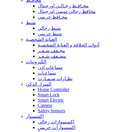
محافـظ
محـافـظ رجـالـي اورجينال
محافظ رجالي سيمي اورجينال
محـافظ حريمي
شنط
شنط رجالي
شنط حريمي
العناية الشخصية
أدوات الحلاقة و العناية الشخصية
مجـفف شـعـر
مصـفف شـعـر
إلكترونيات
سماعات اذن
سماعـات
نظـارات سـمـارت
المنزل الذكي
Home Controller
Smart Lock
Smart Electric
Camera
Safety Sensors
اكسسوار
اكسسوارات رجالي
اكسسوارات حريمي