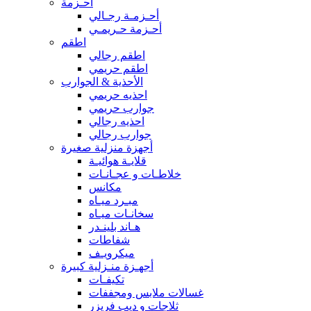
أحـزمة
أحـزمـة رجـالي
أحـزمة حـريمـي
اطقم
اطقم رجالي
اطقم حريمي
الأحذية & الجوارب
احذيه حريمي
جوارب حريمي
احذيه رجالي
جوارب رجالي
أجهزة منزلية صغيرة
قلايـة هوائيـة
خلاطـات و عجـانـات
مكانس
مبـرد ميـاه
سخانـات ميـاه
هـاند بلينـدر
شفاطات
ميكرويـف
أجهـزة منـزلية كبيرة
تكيفـات
غسالات ملابس ومجففات
ثلاجات و ديب فريزر