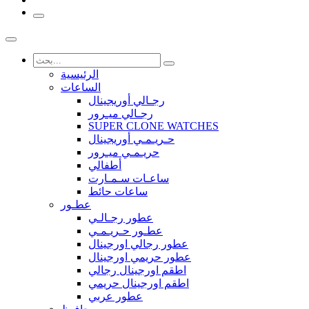
الرئيسية
الساعات
رجـالي أوريجينال
رجـالي ميـرور
SUPER CLONE WATCHES
حـريـمـي أوريجينال
حريـمـي ميـرور
أطفالي
ساعـات سـمـارت
ساعات حائط
عطـور
عطور رجـالـي
عطـور حـريـمـي
عطور رجالي اورجينال
عطور حريمي اورجينال
اطقم اورجينال رجالي
اطقم اورجينال حريمي
عطور عربي