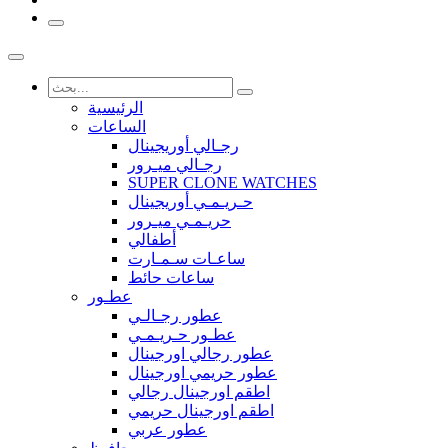
الرئيسية
الساعات
رجـالي أوريجينال
رجـالي ميـرور
SUPER CLONE WATCHES
حـريـمـي أوريجينال
حريـمـي ميـرور
أطفالي
ساعـات سـمـارت
ساعات حائط
عطـور
عطور رجـالـي
عطـور حـريـمـي
عطور رجالي اورجينال
عطور حريمي اورجينال
اطقم اورجينال رجالي
اطقم اورجينال حريمي
عطور عربي