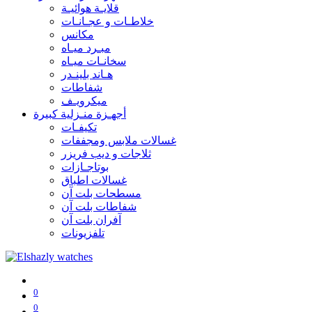
قلايـة هوائيـة
خلاطـات و عجـانـات
مكانس
مبـرد ميـاه
سخانـات ميـاه
هـاند بلينـدر
شفاطات
ميكرويـف
أجهـزة منـزلية كبيرة
تكيفـات
غسالات ملابس ومجففات
ثلاجات و ديب فريزر
بوتاجـازات
غسالات اطباق
مسطحات بلت آن
شفاطات بلت آن
آفران بلت آن
تلفزيونات
0
0