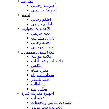
أحـزمة
أحـزمـة رجـالي
أحـزمة حـريمـي
اطقم
اطقم رجالي
اطقم حريمي
الأحذية & الجوارب
احذيه حريمي
جوارب حريمي
احذيه رجالي
جوارب رجالي
أجهزة منزلية صغيرة
قلايـة هوائيـة
خلاطـات و عجـانـات
مكانس
مبـرد ميـاه
سخانـات ميـاه
هـاند بلينـدر
شفاطات
ميكرويـف
أجهـزة منـزلية كبيرة
تكيفـات
غسالات ملابس ومجففات
ثلاجات و ديب فريزر