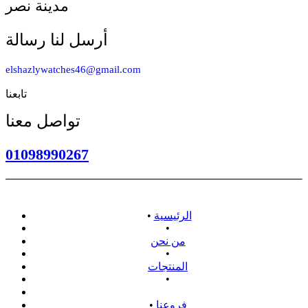
مدينة نصر
أرسل لنا رسالة
elshazlywatches46@gmail.com
تابعنا
تواصل معنا
01098990267
الرئيسية
•
•
من نحن
•
المنتجات
•
سياسة الاسترداد
فروعنا
•