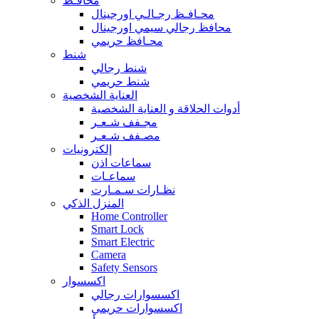
محافـظ
محـافـظ رجـالـي اورجينال
محافظ رجالي سيمي اورجينال
محـافظ حريمي
شنط
شنط رجالي
شنط حريمي
العناية الشخصية
أدوات الحلاقة و العناية الشخصية
مجـفف شـعـر
مصـفف شـعـر
إلكترونيات
سماعات اذن
سماعـات
نظـارات سـمـارت
المنزل الذكي
Home Controller
Smart Lock
Smart Electric
Camera
Safety Sensors
اكسسوار
اكسسوارات رجالي
اكسسوارات حريمي