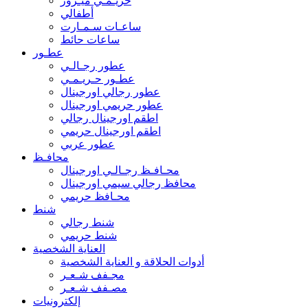
حريـمـي ميـرور
أطفالي
ساعـات سـمـارت
ساعات حائط
عطـور
عطور رجـالـي
عطـور حـريـمـي
عطور رجالي اورجينال
عطور حريمي اورجينال
اطقم اورجينال رجالي
اطقم اورجينال حريمي
عطور عربي
محافـظ
محـافـظ رجـالـي اورجينال
محافظ رجالي سيمي اورجينال
محـافظ حريمي
شنط
شنط رجالي
شنط حريمي
العناية الشخصية
أدوات الحلاقة و العناية الشخصية
مجـفف شـعـر
مصـفف شـعـر
إلكترونيات