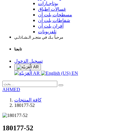
بوتاجـازات
غسالات اطباق
مسطحات بلت آن
شفاطات بلت آن
آفران بلت آن
تلفزيونات
مرحباً بـك في متجـر الـشـاذلـي
تابعنا
تسجيل الدخول
AR
AR
EN
AHMED
كافة المنتجات
180177-52
180177-52