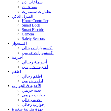
سماعات اذن
سماعـات
نظـارات سـمـارت
المنزل الذكي
Home Controller
Smart Lock
Smart Electric
Camera
Safety Sensors
اكسسوار
اكسسوارات رجالي
اكسسوارات حريمي
أحـزمة
أحـزمـة رجـالي
أحـزمة حـريمـي
اطقم
اطقم رجالي
اطقم حريمي
الأحذية & الجوارب
احذيه حريمي
جوارب حريمي
احذيه رجالي
جوارب رجالي
أجهزة منزلية صغيرة