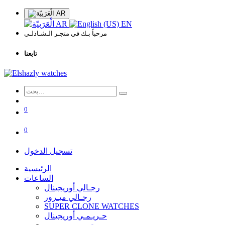
AR
AR
EN
مرحباً بـك في متجـر الـشـاذلـي
تابعنا
0
0
تسجيل الدخول
الرئيسية
الساعات
رجـالي أوريجينال
رجـالي ميـرور
SUPER CLONE WATCHES
حـريـمـي أوريجينال