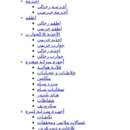
أحـزمة
أحـزمـة رجـالي
أحـزمة حـريمـي
اطقم
اطقم رجالي
اطقم حريمي
الأحذية & الجوارب
احذيه حريمي
جوارب حريمي
احذيه رجالي
جوارب رجالي
أجهزة منزلية صغيرة
قلايـة هوائيـة
خلاطـات و عجـانـات
مكانس
مبـرد ميـاه
سخانـات ميـاه
هـاند بلينـدر
شفاطات
ميكرويـف
أجهـزة منـزلية كبيرة
تكيفـات
غسالات ملابس ومجففات
ثلاجات و ديب فريزر