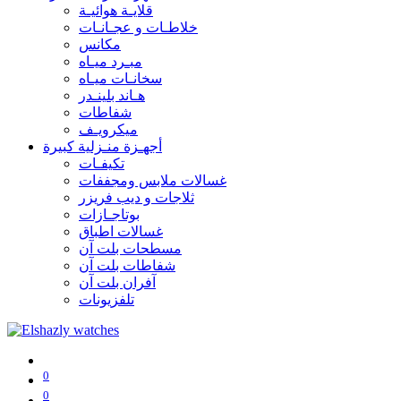
قلايـة هوائيـة
خلاطـات و عجـانـات
مكانس
مبـرد ميـاه
سخانـات ميـاه
هـاند بلينـدر
شفاطات
ميكرويـف
أجهـزة منـزلية كبيرة
تكيفـات
غسالات ملابس ومجففات
ثلاجات و ديب فريزر
بوتاجـازات
غسالات اطباق
مسطحات بلت آن
شفاطات بلت آن
آفران بلت آن
تلفزيونات
0
0