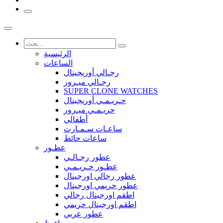
الرئيسية
الساعات
رجـالي أوريجينال
رجـالي ميـرور
SUPER CLONE WATCHES
حـريـمـي أوريجينال
حريـمـي ميـرور
أطفالي
ساعـات سـمـارت
ساعات حائط
عطـور
عطور رجـالـي
عطـور حـريـمـي
عطور رجالي اورجينال
عطور حريمي اورجينال
اطقم اورجينال رجالي
اطقم اورجينال حريمي
عطور عربي