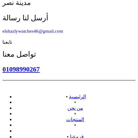
مدينة نصر
أرسل لنا رسالة
elshazlywatches46@gmail.com
تابعنا
تواصل معنا
01098990267
الرئيسية
•
•
من نحن
•
المنتجات
•
سياسة الاسترداد
فروعنا
•