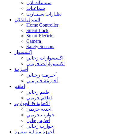
سماعات اذن
سماعـات
نظـارات سـمـارت
المنزل الذكي
Home Controller
Smart Lock
Smart Electric
Camera
Safety Sensors
اكسسوار
اكسسوارات رجالي
اكسسوارات حريمي
أحـزمة
أحـزمـة رجـالي
أحـزمة حـريمـي
اطقم
اطقم رجالي
اطقم حريمي
الأحذية & الجوارب
احذيه حريمي
جوارب حريمي
احذيه رجالي
جوارب رجالي
أجهزة منزلية صغيرة