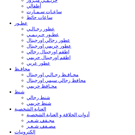
حريـمـي ميـرور
أطفالي
ساعـات سـمـارت
ساعات حائط
عطـور
عطور رجـالـي
عطـور حـريـمـي
عطور رجالي اورجينال
عطور حريمي اورجينال
اطقم اورجينال رجالي
اطقم اورجينال حريمي
عطور عربي
محافـظ
محـافـظ رجـالـي اورجينال
محافظ رجالي سيمي اورجينال
محـافظ حريمي
شنط
شنط رجالي
شنط حريمي
العناية الشخصية
أدوات الحلاقة و العناية الشخصية
مجـفف شـعـر
مصـفف شـعـر
إلكترونيات