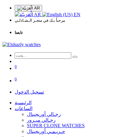
AR
AR
EN
مرحباً بـك في متجـر الـشـاذلـي
تابعنا
0
0
تسجيل الدخول
الرئيسية
الساعات
رجـالي أوريجينال
رجـالي ميـرور
SUPER CLONE WATCHES
حـريـمـي أوريجينال