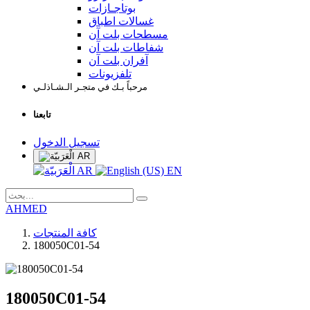
بوتاجـازات
غسالات اطباق
مسطحات بلت آن
شفاطات بلت آن
آفران بلت آن
تلفزيونات
مرحباً بـك في متجـر الـشـاذلـي
تابعنا
تسجيل الدخول
AR
AR
EN
AHMED
كافة المنتجات
180050C01-54
180050C01-54