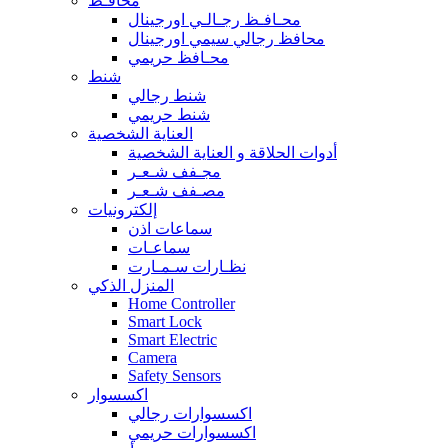
محافـظ
محـافـظ رجـالـي اورجينال
محافظ رجالي سيمي اورجينال
محـافظ حريمي
شنط
شنط رجالي
شنط حريمي
العناية الشخصية
أدوات الحلاقة و العناية الشخصية
مجـفف شـعـر
مصـفف شـعـر
إلكترونيات
سماعات اذن
سماعـات
نظـارات سـمـارت
المنزل الذكي
Home Controller
Smart Lock
Smart Electric
Camera
Safety Sensors
اكسسوار
اكسسوارات رجالي
اكسسوارات حريمي