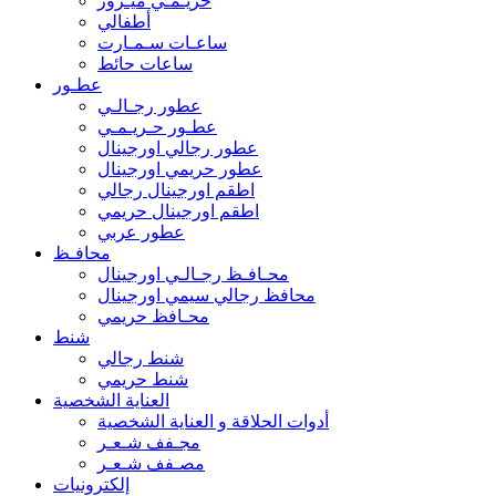
حريـمـي ميـرور
أطفالي
ساعـات سـمـارت
ساعات حائط
عطـور
عطور رجـالـي
عطـور حـريـمـي
عطور رجالي اورجينال
عطور حريمي اورجينال
اطقم اورجينال رجالي
اطقم اورجينال حريمي
عطور عربي
محافـظ
محـافـظ رجـالـي اورجينال
محافظ رجالي سيمي اورجينال
محـافظ حريمي
شنط
شنط رجالي
شنط حريمي
العناية الشخصية
أدوات الحلاقة و العناية الشخصية
مجـفف شـعـر
مصـفف شـعـر
إلكترونيات