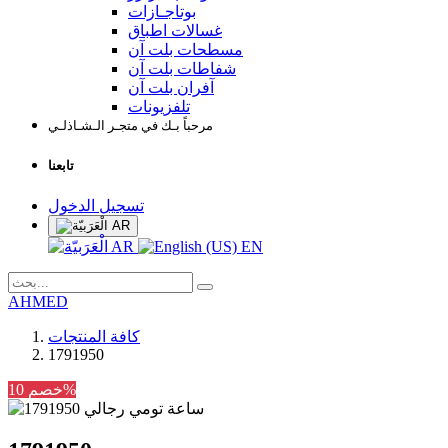
بوتاجـازات
غسالات اطباق
مسطحات بلت آن
شفاطات بلت آن
آفران بلت آن
تلفزيونات
مرحباً بـك في متجـر الـشـاذلـي
تابعنا
تسجيل الدخول
AR
AR
EN
AHMED
كافة المنتجات
1791950
خصم 10%