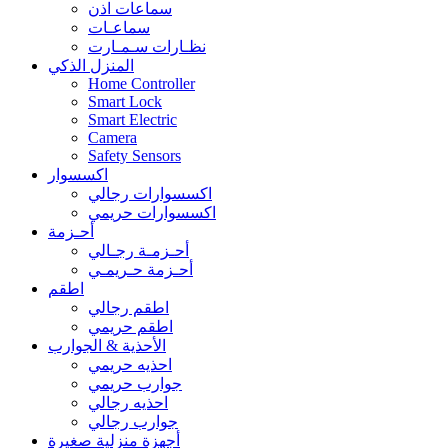
سماعات اذن
سماعـات
نظـارات سـمـارت
المنزل الذكي
Home Controller
Smart Lock
Smart Electric
Camera
Safety Sensors
اكسسوار
اكسسوارات رجالي
اكسسوارات حريمي
أحـزمة
أحـزمـة رجـالي
أحـزمة حـريمـي
اطقم
اطقم رجالي
اطقم حريمي
الأحذية & الجوارب
احذيه حريمي
جوارب حريمي
احذيه رجالي
جوارب رجالي
أجهزة منزلية صغيرة