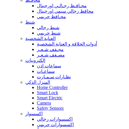
محافـظ
محـافـظ رجـالـي اورجينال
محافظ رجالي سيمي اورجينال
محـافظ حريمي
شنط
شنط رجالي
شنط حريمي
العناية الشخصية
أدوات الحلاقة و العناية الشخصية
مجـفف شـعـر
مصـفف شـعـر
إلكترونيات
سماعات اذن
سماعـات
نظـارات سـمـارت
المنزل الذكي
Home Controller
Smart Lock
Smart Electric
Camera
Safety Sensors
اكسسوار
اكسسوارات رجالي
اكسسوارات حريمي