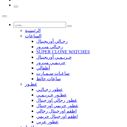
الرئيسية
الساعات
رجـالي أوريجينال
رجـالي ميـرور
SUPER CLONE WATCHES
حـريـمـي أوريجينال
حريـمـي ميـرور
أطفالي
ساعـات سـمـارت
ساعات حائط
عطـور
عطور رجـالـي
عطـور حـريـمـي
عطور رجالي اورجينال
عطور حريمي اورجينال
اطقم اورجينال رجالي
اطقم اورجينال حريمي
عطور عربي