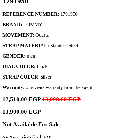
1791950
REFERENCE NUMBER:
1791950
BRAND:
TOMMY
MOVEMENT:
Quartz
STRAP MATERIAL:
Stainless Steel
GENDER:
men
DIAL COLOR:
black
STRAP COLOR:
silver
Warranty:
one years warranty from the agent
12,510.00
EGP
13,900.00
EGP
13,900.00
EGP
Not Available For Sale
هذه التركيبة غير موجودة.