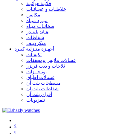
قلايـة هوائيـة
خلاطـات و عجـانـات
مكانس
مبـرد ميـاه
سخانـات ميـاه
هـاند بلينـدر
شفاطات
ميكرويـف
أجهـزة منـزلية كبيرة
تكيفـات
غسالات ملابس ومجففات
ثلاجات و ديب فريزر
بوتاجـازات
غسالات اطباق
مسطحات بلت آن
شفاطات بلت آن
آفران بلت آن
تلفزيونات
0
0