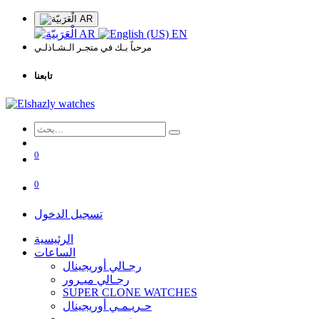
AR
AR
EN
مرحباً بـك في متجـر الـشـاذلـي
تابعنا
0
0
تسجيل الدخول
الرئيسية
الساعات
رجـالي أوريجينال
رجـالي ميـرور
SUPER CLONE WATCHES
حـريـمـي أوريجينال