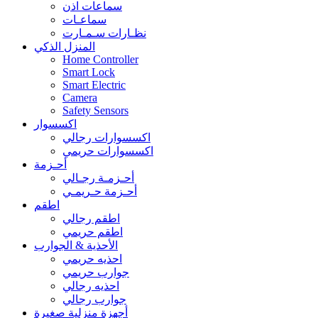
سماعات اذن
سماعـات
نظـارات سـمـارت
المنزل الذكي
Home Controller
Smart Lock
Smart Electric
Camera
Safety Sensors
اكسسوار
اكسسوارات رجالي
اكسسوارات حريمي
أحـزمة
أحـزمـة رجـالي
أحـزمة حـريمـي
اطقم
اطقم رجالي
اطقم حريمي
الأحذية & الجوارب
احذيه حريمي
جوارب حريمي
احذيه رجالي
جوارب رجالي
أجهزة منزلية صغيرة