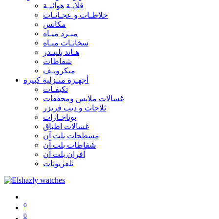
قلايـة هوائيـة
خلاطـات و عجـانـات
مكانس
مبـرد ميـاه
سخانـات ميـاه
هـاند بلينـدر
شفاطات
ميكرويـف
أجهـزة منـزلية كبيرة
تكيفـات
غسالات ملابس ومجففات
ثلاجات و ديب فريزر
بوتاجـازات
غسالات اطباق
مسطحات بلت آن
شفاطات بلت آن
آفران بلت آن
تلفزيونات
0
0