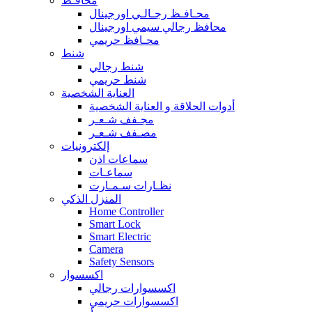
محافـظ
محـافـظ رجـالـي اورجينال
محافظ رجالي سيمي اورجينال
محـافظ حريمي
شنط
شنط رجالي
شنط حريمي
العناية الشخصية
أدوات الحلاقة و العناية الشخصية
مجـفف شـعـر
مصـفف شـعـر
إلكترونيات
سماعات اذن
سماعـات
نظـارات سـمـارت
المنزل الذكي
Home Controller
Smart Lock
Smart Electric
Camera
Safety Sensors
اكسسوار
اكسسوارات رجالي
اكسسوارات حريمي