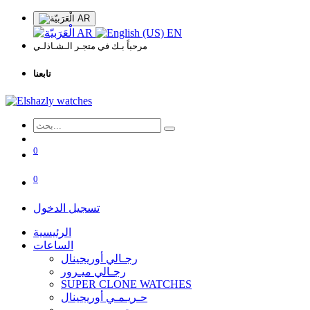
AR
AR
EN
مرحباً بـك في متجـر الـشـاذلـي
تابعنا
0
0
تسجيل الدخول
الرئيسية
الساعات
رجـالي أوريجينال
رجـالي ميـرور
SUPER CLONE WATCHES
حـريـمـي أوريجينال