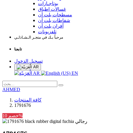
بوتاجـازات
غسالات اطباق
مسطحات بلت آن
شفاطات بلت آن
آفران بلت آن
تلفزيونات
مرحباً بـك في متجـر الـشـاذلـي
تابعنا
تسجيل الدخول
AR
AR
EN
AHMED
كافة المنتجات
1791676
خصم 10%