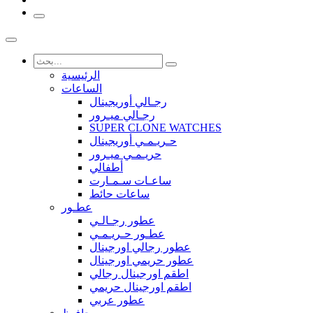
الرئيسية
الساعات
رجـالي أوريجينال
رجـالي ميـرور
SUPER CLONE WATCHES
حـريـمـي أوريجينال
حريـمـي ميـرور
أطفالي
ساعـات سـمـارت
ساعات حائط
عطـور
عطور رجـالـي
عطـور حـريـمـي
عطور رجالي اورجينال
عطور حريمي اورجينال
اطقم اورجينال رجالي
اطقم اورجينال حريمي
عطور عربي