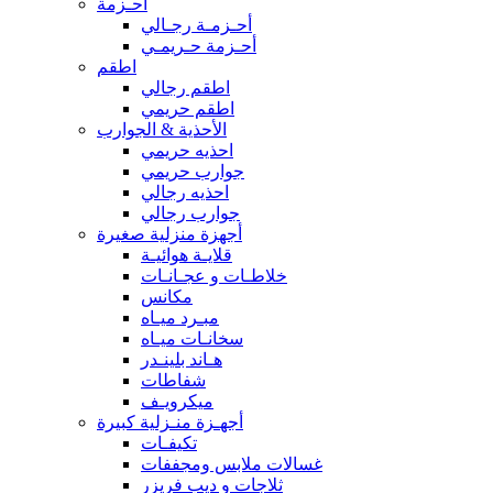
أحـزمة
أحـزمـة رجـالي
أحـزمة حـريمـي
اطقم
اطقم رجالي
اطقم حريمي
الأحذية & الجوارب
احذيه حريمي
جوارب حريمي
احذيه رجالي
جوارب رجالي
أجهزة منزلية صغيرة
قلايـة هوائيـة
خلاطـات و عجـانـات
مكانس
مبـرد ميـاه
سخانـات ميـاه
هـاند بلينـدر
شفاطات
ميكرويـف
أجهـزة منـزلية كبيرة
تكيفـات
غسالات ملابس ومجففات
ثلاجات و ديب فريزر