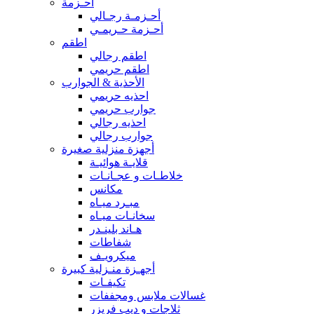
أحـزمة
أحـزمـة رجـالي
أحـزمة حـريمـي
اطقم
اطقم رجالي
اطقم حريمي
الأحذية & الجوارب
احذيه حريمي
جوارب حريمي
احذيه رجالي
جوارب رجالي
أجهزة منزلية صغيرة
قلايـة هوائيـة
خلاطـات و عجـانـات
مكانس
مبـرد ميـاه
سخانـات ميـاه
هـاند بلينـدر
شفاطات
ميكرويـف
أجهـزة منـزلية كبيرة
تكيفـات
غسالات ملابس ومجففات
ثلاجات و ديب فريزر