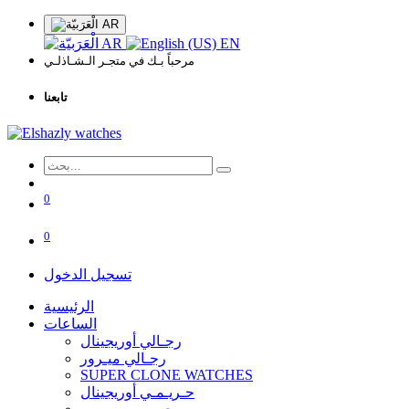
AR
AR
EN
مرحباً بـك في متجـر الـشـاذلـي
تابعنا
0
0
تسجيل الدخول
الرئيسية
الساعات
رجـالي أوريجينال
رجـالي ميـرور
SUPER CLONE WATCHES
حـريـمـي أوريجينال