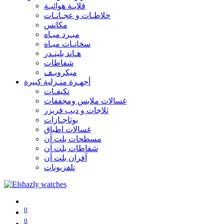
قلايـة هوائيـة
خلاطـات و عجـانـات
مكانس
مبـرد ميـاه
سخانـات ميـاه
هـاند بلينـدر
شفاطات
ميكرويـف
أجهـزة منـزلية كبيرة
تكيفـات
غسالات ملابس ومجففات
ثلاجات و ديب فريزر
بوتاجـازات
غسالات اطباق
مسطحات بلت آن
شفاطات بلت آن
آفران بلت آن
تلفزيونات
0
0