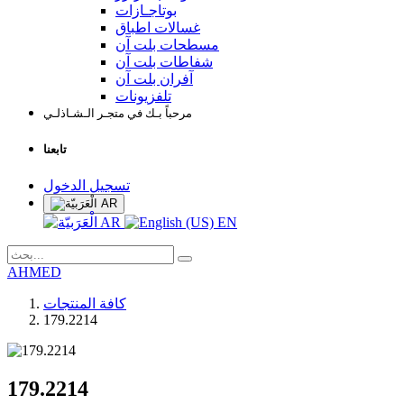
بوتاجـازات
غسالات اطباق
مسطحات بلت آن
شفاطات بلت آن
آفران بلت آن
تلفزيونات
مرحباً بـك في متجـر الـشـاذلـي
تابعنا
تسجيل الدخول
AR
AR
EN
AHMED
كافة المنتجات
179.2214
179.2214