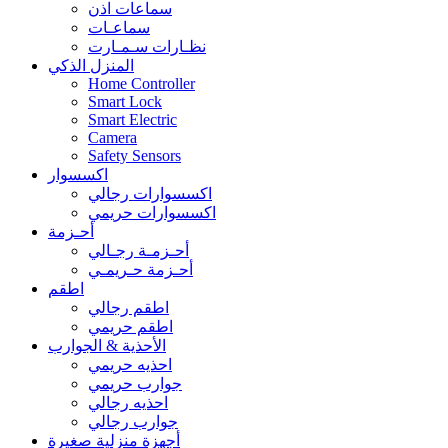
سماعات اذن
سماعـات
نظـارات سـمـارت
المنزل الذكي
Home Controller
Smart Lock
Smart Electric
Camera
Safety Sensors
اكسسوار
اكسسوارات رجالي
اكسسوارات حريمي
أحـزمة
أحـزمـة رجـالي
أحـزمة حـريمـي
اطقم
اطقم رجالي
اطقم حريمي
الأحذية & الجوارب
احذيه حريمي
جوارب حريمي
احذيه رجالي
جوارب رجالي
أجهزة منزلية صغيرة