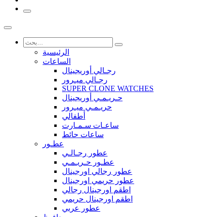
الرئيسية
الساعات
رجـالي أوريجينال
رجـالي ميـرور
SUPER CLONE WATCHES
حـريـمـي أوريجينال
حريـمـي ميـرور
أطفالي
ساعـات سـمـارت
ساعات حائط
عطـور
عطور رجـالـي
عطـور حـريـمـي
عطور رجالي اورجينال
عطور حريمي اورجينال
اطقم اورجينال رجالي
اطقم اورجينال حريمي
عطور عربي