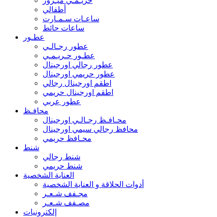
حريـمـي ميـرور
أطفالي
ساعـات سـمـارت
ساعات حائط
عطـور
عطور رجـالـي
عطـور حـريـمـي
عطور رجالي اورجينال
عطور حريمي اورجينال
اطقم اورجينال رجالي
اطقم اورجينال حريمي
عطور عربي
محافـظ
محـافـظ رجـالـي اورجينال
محافظ رجالي سيمي اورجينال
محـافظ حريمي
شنط
شنط رجالي
شنط حريمي
العناية الشخصية
أدوات الحلاقة و العناية الشخصية
مجـفف شـعـر
مصـفف شـعـر
إلكترونيات