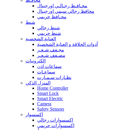
محافـظ
محـافـظ رجـالـي اورجينال
محافظ رجالي سيمي اورجينال
محـافظ حريمي
شنط
شنط رجالي
شنط حريمي
العناية الشخصية
أدوات الحلاقة و العناية الشخصية
مجـفف شـعـر
مصـفف شـعـر
إلكترونيات
سماعات اذن
سماعـات
نظـارات سـمـارت
المنزل الذكي
Home Controller
Smart Lock
Smart Electric
Camera
Safety Sensors
اكسسوار
اكسسوارات رجالي
اكسسوارات حريمي