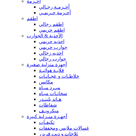
أحـزمة
أحـزمـة رجـالي
أحـزمة حـريمـي
اطقم
اطقم رجالي
اطقم حريمي
الأحذية & الجوارب
احذيه حريمي
جوارب حريمي
احذيه رجالي
جوارب رجالي
أجهزة منزلية صغيرة
قلايـة هوائيـة
خلاطـات و عجـانـات
مكانس
مبـرد ميـاه
سخانـات ميـاه
هـاند بلينـدر
شفاطات
ميكرويـف
أجهـزة منـزلية كبيرة
تكيفـات
غسالات ملابس ومجففات
ثلاجات و ديب فريزر