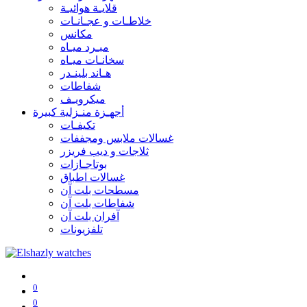
قلايـة هوائيـة
خلاطـات و عجـانـات
مكانس
مبـرد ميـاه
سخانـات ميـاه
هـاند بلينـدر
شفاطات
ميكرويـف
أجهـزة منـزلية كبيرة
تكيفـات
غسالات ملابس ومجففات
ثلاجات و ديب فريزر
بوتاجـازات
غسالات اطباق
مسطحات بلت آن
شفاطات بلت آن
آفران بلت آن
تلفزيونات
0
0