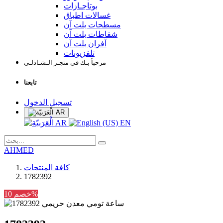
بوتاجـازات
غسالات اطباق
مسطحات بلت آن
شفاطات بلت آن
آفران بلت آن
تلفزيونات
مرحباً بـك في متجـر الـشـاذلـي
تابعنا
تسجيل الدخول
AR
AR
EN
AHMED
كافة المنتجات
1782392
خصم 10%