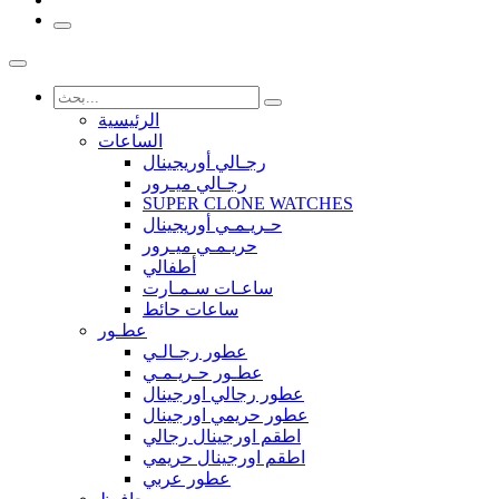
الرئيسية
الساعات
رجـالي أوريجينال
رجـالي ميـرور
SUPER CLONE WATCHES
حـريـمـي أوريجينال
حريـمـي ميـرور
أطفالي
ساعـات سـمـارت
ساعات حائط
عطـور
عطور رجـالـي
عطـور حـريـمـي
عطور رجالي اورجينال
عطور حريمي اورجينال
اطقم اورجينال رجالي
اطقم اورجينال حريمي
عطور عربي