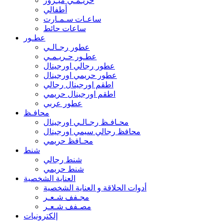
حريـمـي ميـرور
أطفالي
ساعـات سـمـارت
ساعات حائط
عطـور
عطور رجـالـي
عطـور حـريـمـي
عطور رجالي اورجينال
عطور حريمي اورجينال
اطقم اورجينال رجالي
اطقم اورجينال حريمي
عطور عربي
محافـظ
محـافـظ رجـالـي اورجينال
محافظ رجالي سيمي اورجينال
محـافظ حريمي
شنط
شنط رجالي
شنط حريمي
العناية الشخصية
أدوات الحلاقة و العناية الشخصية
مجـفف شـعـر
مصـفف شـعـر
إلكترونيات