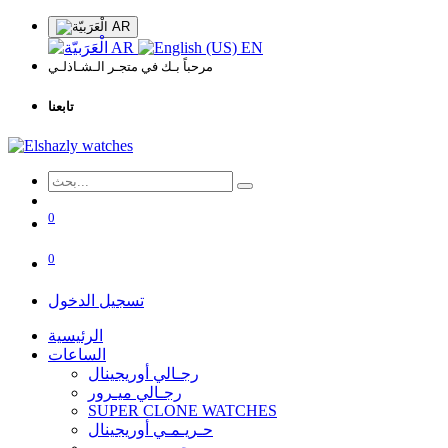
AR
AR
EN
مرحباً بـك في متجـر الـشـاذلـي
تابعنا
0
0
تسجيل الدخول
الرئيسية
الساعات
رجـالي أوريجينال
رجـالي ميـرور
SUPER CLONE WATCHES
حـريـمـي أوريجينال