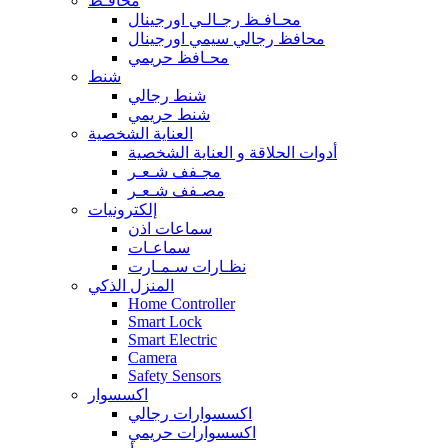
محافـظ
محـافـظ رجـالـي اورجينال
محافظ رجالي سيمي اورجينال
محـافظ حريمي
شنط
شنط رجالي
شنط حريمي
العناية الشخصية
أدوات الحلاقة و العناية الشخصية
مجـفف شـعـر
مصـفف شـعـر
إلكترونيات
سماعات اذن
سماعـات
نظـارات سـمـارت
المنزل الذكي
Home Controller
Smart Lock
Smart Electric
Camera
Safety Sensors
اكسسوار
اكسسوارات رجالي
اكسسوارات حريمي