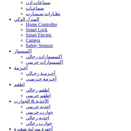
سماعات اذن
سماعـات
نظـارات سـمـارت
المنزل الذكي
Home Controller
Smart Lock
Smart Electric
Camera
Safety Sensors
اكسسوار
اكسسوارات رجالي
اكسسوارات حريمي
أحـزمة
أحـزمـة رجـالي
أحـزمة حـريمـي
اطقم
اطقم رجالي
اطقم حريمي
الأحذية & الجوارب
احذيه حريمي
جوارب حريمي
احذيه رجالي
جوارب رجالي
أجهزة منزلية صغيرة