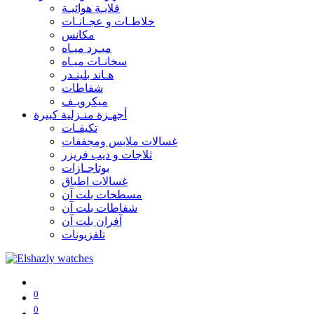
قلايـة هوائيـة
خلاطـات و عجـانـات
مكانس
مبـرد ميـاه
سخانـات ميـاه
هـاند بلينـدر
شفاطات
ميكرويـف
أجهـزة منـزلية كبيرة
تكيفـات
غسالات ملابس ومجففات
ثلاجات و ديب فريزر
بوتاجـازات
غسالات اطباق
مسطحات بلت آن
شفاطات بلت آن
آفران بلت آن
تلفزيونات
0
0