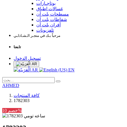
بوتاجـازات
غسالات اطباق
مسطحات بلت آن
شفاطات بلت آن
آفران بلت آن
تلفزيونات
مرحباً بـك في متجـر الـشـاذلـي
تابعنا
تسجيل الدخول
AR
AR
EN
AHMED
كافة المنتجات
1782303
خصم 10%