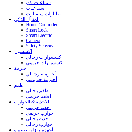
سماعات اذن
سماعـات
نظـارات سـمـارت
المنزل الذكي
Home Controller
Smart Lock
Smart Electric
Camera
Safety Sensors
اكسسوار
اكسسوارات رجالي
اكسسوارات حريمي
أحـزمة
أحـزمـة رجـالي
أحـزمة حـريمـي
اطقم
اطقم رجالي
اطقم حريمي
الأحذية & الجوارب
احذيه حريمي
جوارب حريمي
احذيه رجالي
جوارب رجالي
أجهزة منزلية صغيرة