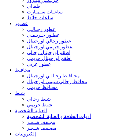
حريـمـي ميـرور
أطفالي
ساعـات سـمـارت
ساعات حائط
عطـور
عطور رجـالـي
عطـور حـريـمـي
عطور رجالي اورجينال
عطور حريمي اورجينال
اطقم اورجينال رجالي
اطقم اورجينال حريمي
عطور عربي
محافـظ
محـافـظ رجـالـي اورجينال
محافظ رجالي سيمي اورجينال
محـافظ حريمي
شنط
شنط رجالي
شنط حريمي
العناية الشخصية
أدوات الحلاقة و العناية الشخصية
مجـفف شـعـر
مصـفف شـعـر
إلكترونيات