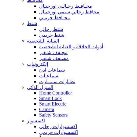
محافـظ
محـافـظ رجـالـي اورجينال
محافظ رجالي سيمي اورجينال
محـافظ حريمي
شنط
شنط رجالي
شنط حريمي
العناية الشخصية
أدوات الحلاقة و العناية الشخصية
مجـفف شـعـر
مصـفف شـعـر
إلكترونيات
سماعات اذن
سماعـات
نظـارات سـمـارت
المنزل الذكي
Home Controller
Smart Lock
Smart Electric
Camera
Safety Sensors
اكسسوار
اكسسوارات رجالي
اكسسوارات حريمي