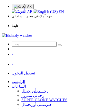
AR
AR
EN
مرحباً بـك في متجـر الـشـاذلـي
تابعنا
0
0
تسجيل الدخول
الرئيسية
الساعات
رجـالي أوريجينال
رجـالي ميـرور
SUPER CLONE WATCHES
حـريـمـي أوريجينال