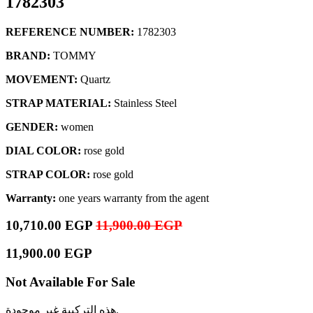
1782303
REFERENCE NUMBER:
1782303
BRAND:
TOMMY
MOVEMENT:
Quartz
STRAP MATERIAL:
Stainless Steel
GENDER:
women
DIAL COLOR:
rose gold
STRAP COLOR:
rose gold
Warranty:
one years warranty from the agent
10,710.00
EGP
11,900.00
EGP
11,900.00
EGP
Not Available For Sale
هذه التركيبة غير موجودة.