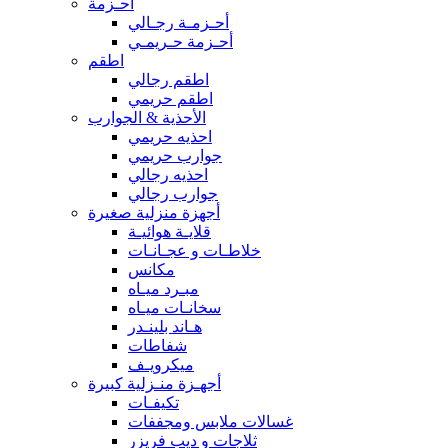
أحـزمة
أحـزمـة رجـالي
أحـزمة حـريمـي
اطقم
اطقم رجالي
اطقم حريمي
الأحذية & الجوارب
احذيه حريمي
جوارب حريمي
احذيه رجالي
جوارب رجالي
أجهزة منزلية صغيرة
قلايـة هوائيـة
خلاطـات و عجـانـات
مكانس
مبـرد ميـاه
سخانـات ميـاه
هـاند بلينـدر
شفاطات
ميكرويـف
أجهـزة منـزلية كبيرة
تكيفـات
غسالات ملابس ومجففات
ثلاجات و ديب فريزر