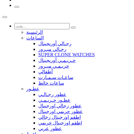
الرئيسية
الساعات
رجـالي أوريجينال
رجـالي ميـرور
SUPER CLONE WATCHES
حـريـمـي أوريجينال
حريـمـي ميـرور
أطفالي
ساعـات سـمـارت
ساعات حائط
عطـور
عطور رجـالـي
عطـور حـريـمـي
عطور رجالي اورجينال
عطور حريمي اورجينال
اطقم اورجينال رجالي
اطقم اورجينال حريمي
عطور عربي