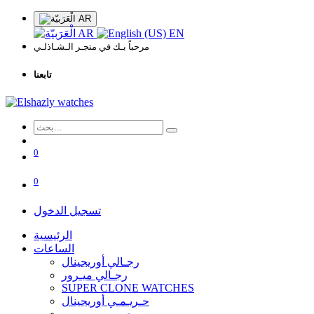
AR
AR
EN
مرحباً بـك في متجـر الـشـاذلـي
تابعنا
0
0
تسجيل الدخول
الرئيسية
الساعات
رجـالي أوريجينال
رجـالي ميـرور
SUPER CLONE WATCHES
حـريـمـي أوريجينال