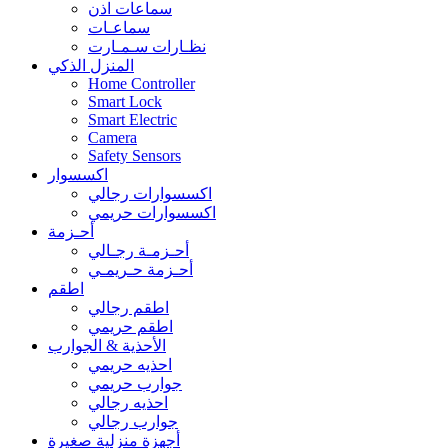
سماعات اذن
سماعـات
نظـارات سـمـارت
المنزل الذكي
Home Controller
Smart Lock
Smart Electric
Camera
Safety Sensors
اكسسوار
اكسسوارات رجالي
اكسسوارات حريمي
أحـزمة
أحـزمـة رجـالي
أحـزمة حـريمـي
اطقم
اطقم رجالي
اطقم حريمي
الأحذية & الجوارب
احذيه حريمي
جوارب حريمي
احذيه رجالي
جوارب رجالي
أجهزة منزلية صغيرة