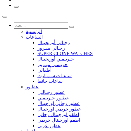
الرئيسية
الساعات
رجـالي أوريجينال
رجـالي ميـرور
SUPER CLONE WATCHES
حـريـمـي أوريجينال
حريـمـي ميـرور
أطفالي
ساعـات سـمـارت
ساعات حائط
عطـور
عطور رجـالـي
عطـور حـريـمـي
عطور رجالي اورجينال
عطور حريمي اورجينال
اطقم اورجينال رجالي
اطقم اورجينال حريمي
عطور عربي