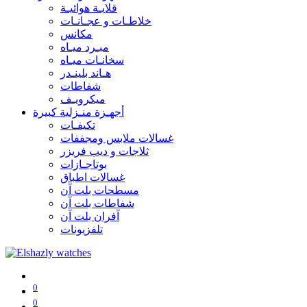
قلايـة هوائيـة
خلاطـات و عجـانـات
مكانس
مبـرد ميـاه
سخانـات ميـاه
هـاند بلينـدر
شفاطات
ميكرويـف
أجهـزة منـزلية كبيرة
تكيفـات
غسالات ملابس ومجففات
ثلاجات و ديب فريزر
بوتاجـازات
غسالات اطباق
مسطحات بلت آن
شفاطات بلت آن
آفران بلت آن
تلفزيونات
0
0