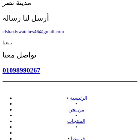
مدينة نصر
أرسل لنا رسالة
elshazlywatches46@gmail.com
تابعنا
تواصل معنا
01098990267
الرئيسية
•
•
من نحن
•
المنتجات
•
سياسة الاسترداد
فروعنا
•