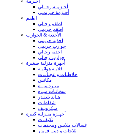
أحـزمة
أحـزمـة رجـالي
أحـزمة حـريمـي
اطقم
اطقم رجالي
اطقم حريمي
الأحذية & الجوارب
احذيه حريمي
جوارب حريمي
احذيه رجالي
جوارب رجالي
أجهزة منزلية صغيرة
قلايـة هوائيـة
خلاطـات و عجـانـات
مكانس
مبـرد ميـاه
سخانـات ميـاه
هـاند بلينـدر
شفاطات
ميكرويـف
أجهـزة منـزلية كبيرة
تكيفـات
غسالات ملابس ومجففات
ثلاجات و ديب فريزر