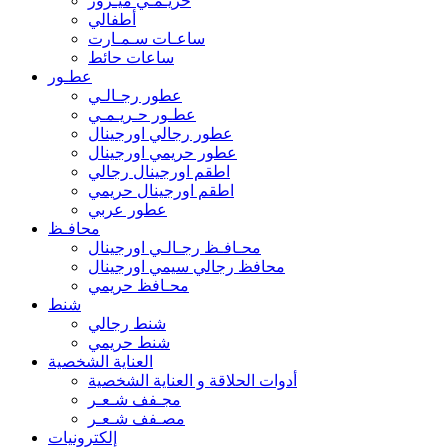
حريـمـي ميـرور
أطفالي
ساعـات سـمـارت
ساعات حائط
عطـور
عطور رجـالـي
عطـور حـريـمـي
عطور رجالي اورجينال
عطور حريمي اورجينال
اطقم اورجينال رجالي
اطقم اورجينال حريمي
عطور عربي
محافـظ
محـافـظ رجـالـي اورجينال
محافظ رجالي سيمي اورجينال
محـافظ حريمي
شنط
شنط رجالي
شنط حريمي
العناية الشخصية
أدوات الحلاقة و العناية الشخصية
مجـفف شـعـر
مصـفف شـعـر
إلكترونيات