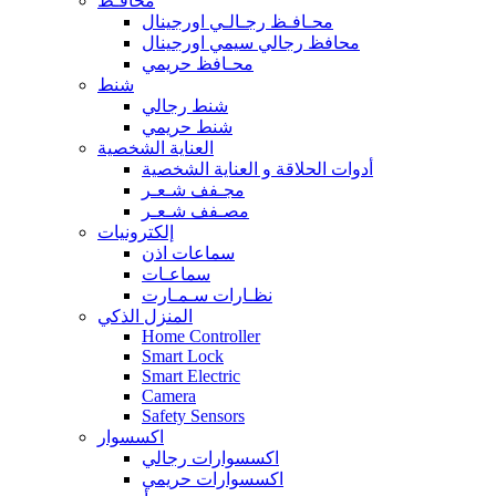
محافـظ
محـافـظ رجـالـي اورجينال
محافظ رجالي سيمي اورجينال
محـافظ حريمي
شنط
شنط رجالي
شنط حريمي
العناية الشخصية
أدوات الحلاقة و العناية الشخصية
مجـفف شـعـر
مصـفف شـعـر
إلكترونيات
سماعات اذن
سماعـات
نظـارات سـمـارت
المنزل الذكي
Home Controller
Smart Lock
Smart Electric
Camera
Safety Sensors
اكسسوار
اكسسوارات رجالي
اكسسوارات حريمي