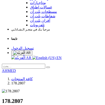
بوتاجـازات
غسالات اطباق
مسطحات بلت آن
شفاطات بلت آن
آفران بلت آن
تلفزيونات
مرحباً بـك في متجـر الـشـاذلـي
تابعنا
تسجيل الدخول
AR
AR
EN
AHMED
كافة المنتجات
178.2807
178.2807