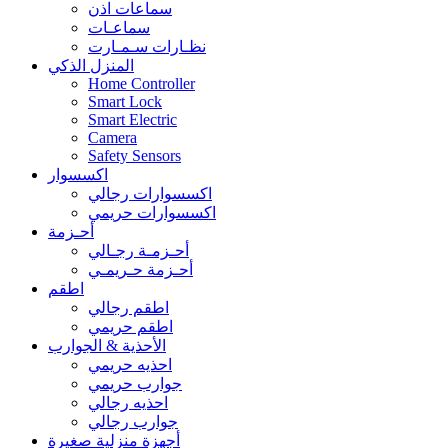
سماعات اذن
سماعـات
نظـارات سـمـارت
المنزل الذكي
Home Controller
Smart Lock
Smart Electric
Camera
Safety Sensors
اكسسوار
اكسسوارات رجالي
اكسسوارات حريمي
أحـزمة
أحـزمـة رجـالي
أحـزمة حـريمـي
اطقم
اطقم رجالي
اطقم حريمي
الأحذية & الجوارب
احذيه حريمي
جوارب حريمي
احذيه رجالي
جوارب رجالي
أجهزة منزلية صغيرة