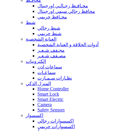
محافـظ
محـافـظ رجـالـي اورجينال
محافظ رجالي سيمي اورجينال
محـافظ حريمي
شنط
شنط رجالي
شنط حريمي
العناية الشخصية
أدوات الحلاقة و العناية الشخصية
مجـفف شـعـر
مصـفف شـعـر
إلكترونيات
سماعات اذن
سماعـات
نظـارات سـمـارت
المنزل الذكي
Home Controller
Smart Lock
Smart Electric
Camera
Safety Sensors
اكسسوار
اكسسوارات رجالي
اكسسوارات حريمي