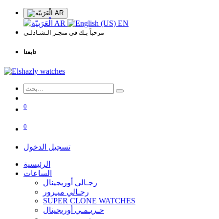
AR
AR
EN
مرحباً بـك في متجـر الـشـاذلـي
تابعنا
0
0
تسجيل الدخول
الرئيسية
الساعات
رجـالي أوريجينال
رجـالي ميـرور
SUPER CLONE WATCHES
حـريـمـي أوريجينال