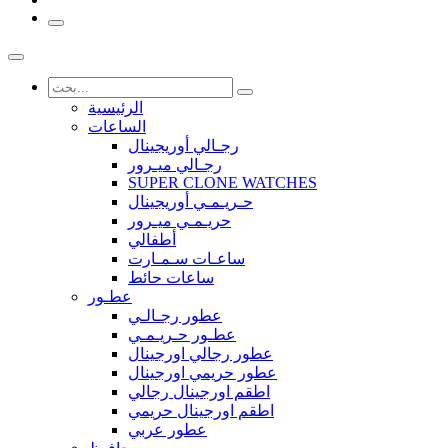
الرئيسية
الساعات
رجـالي أوريجينال
رجـالي ميـرور
SUPER CLONE WATCHES
حـريـمـي أوريجينال
حريـمـي ميـرور
أطفالي
ساعـات سـمـارت
ساعات حائط
عطـور
عطور رجـالـي
عطـور حـريـمـي
عطور رجالي اورجينال
عطور حريمي اورجينال
اطقم اورجينال رجالي
اطقم اورجينال حريمي
عطور عربي