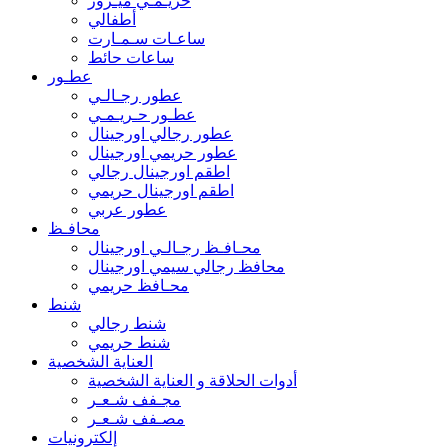
حريـمـي ميـرور
أطفالي
ساعـات سـمـارت
ساعات حائط
عطـور
عطور رجـالـي
عطـور حـريـمـي
عطور رجالي اورجينال
عطور حريمي اورجينال
اطقم اورجينال رجالي
اطقم اورجينال حريمي
عطور عربي
محافـظ
محـافـظ رجـالـي اورجينال
محافظ رجالي سيمي اورجينال
محـافظ حريمي
شنط
شنط رجالي
شنط حريمي
العناية الشخصية
أدوات الحلاقة و العناية الشخصية
مجـفف شـعـر
مصـفف شـعـر
إلكترونيات