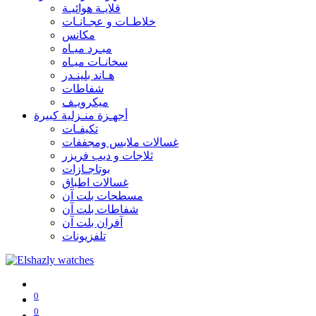
قلايـة هوائيـة
خلاطـات و عجـانـات
مكانس
مبـرد ميـاه
سخانـات ميـاه
هـاند بلينـدر
شفاطات
ميكرويـف
أجهـزة منـزلية كبيرة
تكيفـات
غسالات ملابس ومجففات
ثلاجات و ديب فريزر
بوتاجـازات
غسالات اطباق
مسطحات بلت آن
شفاطات بلت آن
آفران بلت آن
تلفزيونات
0
0