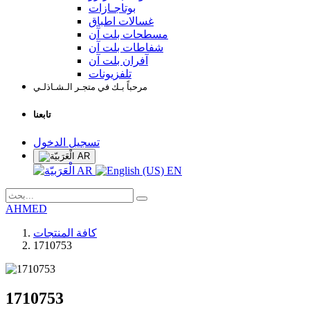
بوتاجـازات
غسالات اطباق
مسطحات بلت آن
شفاطات بلت آن
آفران بلت آن
تلفزيونات
مرحباً بـك في متجـر الـشـاذلـي
تابعنا
تسجيل الدخول
AR
AR
EN
AHMED
كافة المنتجات
1710753
1710753