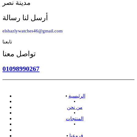
مدينة نصر
أرسل لنا رسالة
elshazlywatches46@gmail.com
تابعنا
تواصل معنا
01098990267
الرئيسية
•
•
من نحن
•
المنتجات
•
سياسة الاسترداد
فروعنا
•