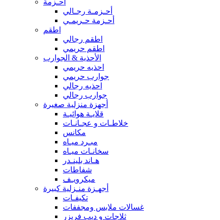
أحـزمة
أحـزمـة رجـالي
أحـزمة حـريمـي
اطقم
اطقم رجالي
اطقم حريمي
الأحذية & الجوارب
احذيه حريمي
جوارب حريمي
احذيه رجالي
جوارب رجالي
أجهزة منزلية صغيرة
قلايـة هوائيـة
خلاطـات و عجـانـات
مكانس
مبـرد ميـاه
سخانـات ميـاه
هـاند بلينـدر
شفاطات
ميكرويـف
أجهـزة منـزلية كبيرة
تكيفـات
غسالات ملابس ومجففات
ثلاجات و ديب فريزر