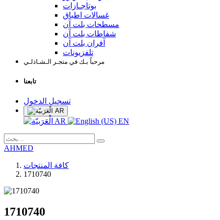
بوتاجـازات
غسالات اطباق
مسطحات بلت آن
شفاطات بلت آن
آفران بلت آن
تلفزيونات
مرحباً بـك في متجـر الـشـاذلـي
تابعنا
تسجيل الدخول
AR
AR
EN
AHMED
كافة المنتجات
1710740
1710740