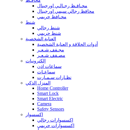
محافـظ
محـافـظ رجـالـي اورجينال
محافظ رجالي سيمي اورجينال
محـافظ حريمي
شنط
شنط رجالي
شنط حريمي
العناية الشخصية
أدوات الحلاقة و العناية الشخصية
مجـفف شـعـر
مصـفف شـعـر
إلكترونيات
سماعات اذن
سماعـات
نظـارات سـمـارت
المنزل الذكي
Home Controller
Smart Lock
Smart Electric
Camera
Safety Sensors
اكسسوار
اكسسوارات رجالي
اكسسوارات حريمي