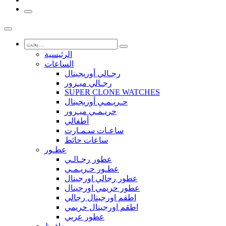
الرئيسية
الساعات
رجـالي أوريجينال
رجـالي ميـرور
SUPER CLONE WATCHES
حـريـمـي أوريجينال
حريـمـي ميـرور
أطفالي
ساعـات سـمـارت
ساعات حائط
عطـور
عطور رجـالـي
عطـور حـريـمـي
عطور رجالي اورجينال
عطور حريمي اورجينال
اطقم اورجينال رجالي
اطقم اورجينال حريمي
عطور عربي