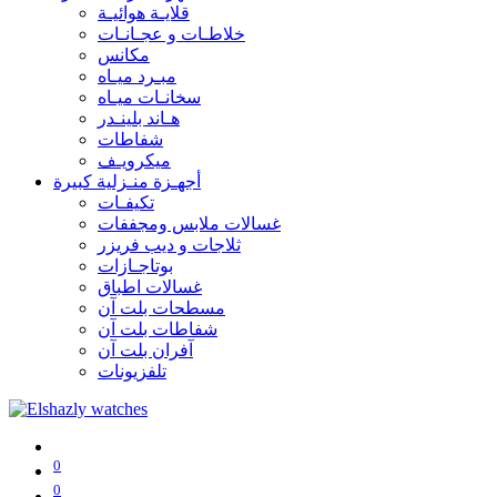
قلايـة هوائيـة
خلاطـات و عجـانـات
مكانس
مبـرد ميـاه
سخانـات ميـاه
هـاند بلينـدر
شفاطات
ميكرويـف
أجهـزة منـزلية كبيرة
تكيفـات
غسالات ملابس ومجففات
ثلاجات و ديب فريزر
بوتاجـازات
غسالات اطباق
مسطحات بلت آن
شفاطات بلت آن
آفران بلت آن
تلفزيونات
0
0