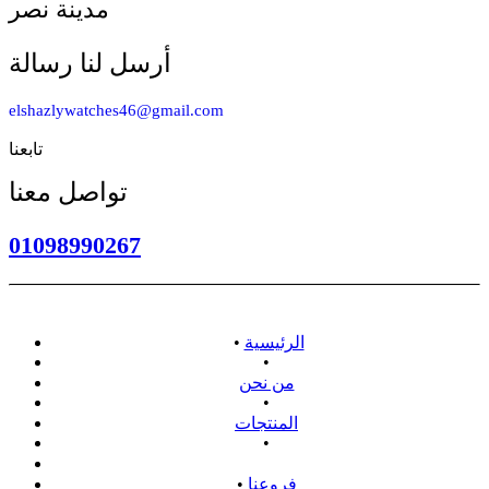
مدينة نصر
أرسل لنا رسالة
elshazlywatches46@gmail.com
تابعنا
تواصل معنا
01098990267
الرئيسية
•
•
من نحن
•
المنتجات
•
سياسة الاسترداد
فروعنا
•