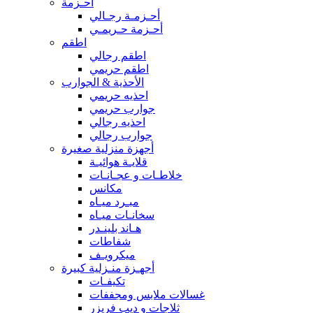
أحـزمة
أحـزمـة رجـالي
أحـزمة حـريمـي
اطقم
اطقم رجالي
اطقم حريمي
الأحذية & الجوارب
احذيه حريمي
جوارب حريمي
احذيه رجالي
جوارب رجالي
أجهزة منزلية صغيرة
قلايـة هوائيـة
خلاطـات و عجـانـات
مكانس
مبـرد ميـاه
سخانـات ميـاه
هـاند بلينـدر
شفاطات
ميكرويـف
أجهـزة منـزلية كبيرة
تكيفـات
غسالات ملابس ومجففات
ثلاجات و ديب فريزر