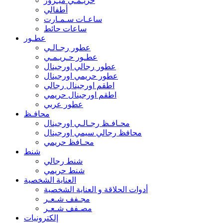
حريـمـي ميـرور
أطفالي
ساعـات سـمـارت
ساعات حائط
عطـور
عطور رجـالـي
عطـور حـريـمـي
عطور رجالي اورجينال
عطور حريمي اورجينال
اطقم اورجينال رجالي
اطقم اورجينال حريمي
عطور عربي
محافـظ
محـافـظ رجـالـي اورجينال
محافظ رجالي سيمي اورجينال
محـافظ حريمي
شنط
شنط رجالي
شنط حريمي
العناية الشخصية
أدوات الحلاقة و العناية الشخصية
مجـفف شـعـر
مصـفف شـعـر
إلكترونيات