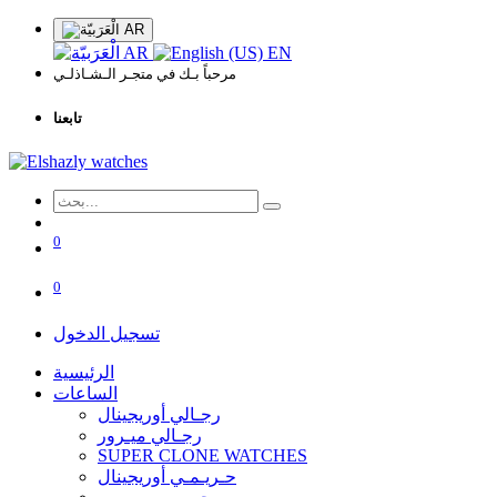
AR
AR
EN
مرحباً بـك في متجـر الـشـاذلـي
تابعنا
0
0
تسجيل الدخول
الرئيسية
الساعات
رجـالي أوريجينال
رجـالي ميـرور
SUPER CLONE WATCHES
حـريـمـي أوريجينال