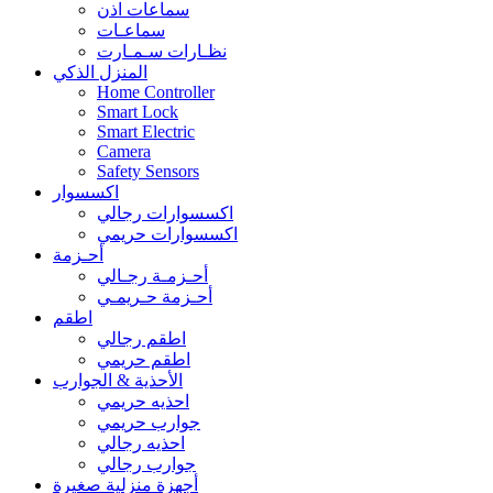
سماعات اذن
سماعـات
نظـارات سـمـارت
المنزل الذكي
Home Controller
Smart Lock
Smart Electric
Camera
Safety Sensors
اكسسوار
اكسسوارات رجالي
اكسسوارات حريمي
أحـزمة
أحـزمـة رجـالي
أحـزمة حـريمـي
اطقم
اطقم رجالي
اطقم حريمي
الأحذية & الجوارب
احذيه حريمي
جوارب حريمي
احذيه رجالي
جوارب رجالي
أجهزة منزلية صغيرة