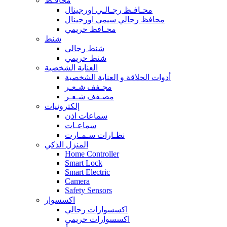
محافـظ
محـافـظ رجـالـي اورجينال
محافظ رجالي سيمي اورجينال
محـافظ حريمي
شنط
شنط رجالي
شنط حريمي
العناية الشخصية
أدوات الحلاقة و العناية الشخصية
مجـفف شـعـر
مصـفف شـعـر
إلكترونيات
سماعات اذن
سماعـات
نظـارات سـمـارت
المنزل الذكي
Home Controller
Smart Lock
Smart Electric
Camera
Safety Sensors
اكسسوار
اكسسوارات رجالي
اكسسوارات حريمي