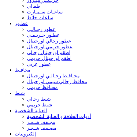
حريـمـي ميـرور
أطفالي
ساعـات سـمـارت
ساعات حائط
عطـور
عطور رجـالـي
عطـور حـريـمـي
عطور رجالي اورجينال
عطور حريمي اورجينال
اطقم اورجينال رجالي
اطقم اورجينال حريمي
عطور عربي
محافـظ
محـافـظ رجـالـي اورجينال
محافظ رجالي سيمي اورجينال
محـافظ حريمي
شنط
شنط رجالي
شنط حريمي
العناية الشخصية
أدوات الحلاقة و العناية الشخصية
مجـفف شـعـر
مصـفف شـعـر
إلكترونيات