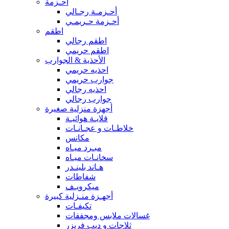
أحـزمة
أحـزمـة رجـالي
أحـزمة حـريمـي
اطقم
اطقم رجالي
اطقم حريمي
الأحذية & الجوارب
احذيه حريمي
جوارب حريمي
احذيه رجالي
جوارب رجالي
أجهزة منزلية صغيرة
قلايـة هوائيـة
خلاطـات و عجـانـات
مكانس
مبـرد ميـاه
سخانـات ميـاه
هـاند بلينـدر
شفاطات
ميكرويـف
أجهـزة منـزلية كبيرة
تكيفـات
غسالات ملابس ومجففات
ثلاجات و ديب فريزر