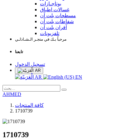
بوتاجـازات
غسالات اطباق
مسطحات بلت آن
شفاطات بلت آن
آفران بلت آن
تلفزيونات
مرحباً بـك في متجـر الـشـاذلـي
تابعنا
تسجيل الدخول
AR
AR
EN
AHMED
كافة المنتجات
1710739
1710739