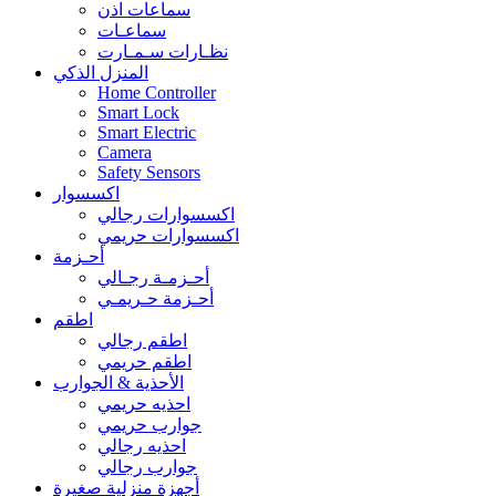
سماعات اذن
سماعـات
نظـارات سـمـارت
المنزل الذكي
Home Controller
Smart Lock
Smart Electric
Camera
Safety Sensors
اكسسوار
اكسسوارات رجالي
اكسسوارات حريمي
أحـزمة
أحـزمـة رجـالي
أحـزمة حـريمـي
اطقم
اطقم رجالي
اطقم حريمي
الأحذية & الجوارب
احذيه حريمي
جوارب حريمي
احذيه رجالي
جوارب رجالي
أجهزة منزلية صغيرة