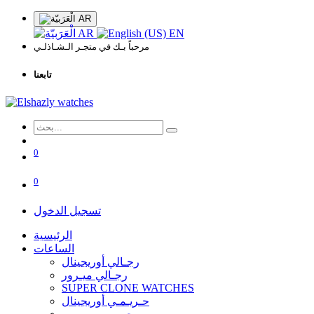
AR
AR
EN
مرحباً بـك في متجـر الـشـاذلـي
تابعنا
0
0
تسجيل الدخول
الرئيسية
الساعات
رجـالي أوريجينال
رجـالي ميـرور
SUPER CLONE WATCHES
حـريـمـي أوريجينال