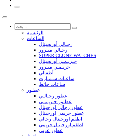
الرئيسية
الساعات
رجـالي أوريجينال
رجـالي ميـرور
SUPER CLONE WATCHES
حـريـمـي أوريجينال
حريـمـي ميـرور
أطفالي
ساعـات سـمـارت
ساعات حائط
عطـور
عطور رجـالـي
عطـور حـريـمـي
عطور رجالي اورجينال
عطور حريمي اورجينال
اطقم اورجينال رجالي
اطقم اورجينال حريمي
عطور عربي