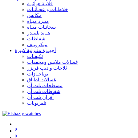
قلايـة هوائيـة
خلاطـات و عجـانـات
مكانس
مبـرد ميـاه
سخانـات ميـاه
هـاند بلينـدر
شفاطات
ميكرويـف
أجهـزة منـزلية كبيرة
تكيفـات
غسالات ملابس ومجففات
ثلاجات و ديب فريزر
بوتاجـازات
غسالات اطباق
مسطحات بلت آن
شفاطات بلت آن
آفران بلت آن
تلفزيونات
0
0