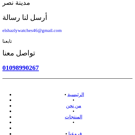
مدينة نصر
أرسل لنا رسالة
elshazlywatches46@gmail.com
تابعنا
تواصل معنا
01098990267
الرئيسية
•
•
من نحن
•
المنتجات
•
سياسة الاسترداد
فروعنا
•