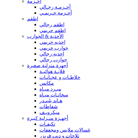
أحـزمة
أحـزمـة رجـالي
أحـزمة حـريمـي
اطقم
اطقم رجالي
اطقم حريمي
الأحذية & الجوارب
احذيه حريمي
جوارب حريمي
احذيه رجالي
جوارب رجالي
أجهزة منزلية صغيرة
قلايـة هوائيـة
خلاطـات و عجـانـات
مكانس
مبـرد ميـاه
سخانـات ميـاه
هـاند بلينـدر
شفاطات
ميكرويـف
أجهـزة منـزلية كبيرة
تكيفـات
غسالات ملابس ومجففات
ثلاجات و ديب فريزر