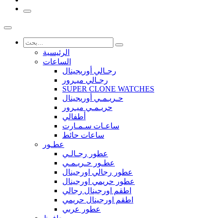
الرئيسية
الساعات
رجـالي أوريجينال
رجـالي ميـرور
SUPER CLONE WATCHES
حـريـمـي أوريجينال
حريـمـي ميـرور
أطفالي
ساعـات سـمـارت
ساعات حائط
عطـور
عطور رجـالـي
عطـور حـريـمـي
عطور رجالي اورجينال
عطور حريمي اورجينال
اطقم اورجينال رجالي
اطقم اورجينال حريمي
عطور عربي