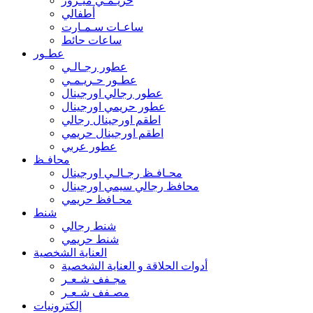
حريـمـي ميـرور
أطفالي
ساعـات سـمـارت
ساعات حائط
عطـور
عطور رجـالـي
عطـور حـريـمـي
عطور رجالي اورجينال
عطور حريمي اورجينال
اطقم اورجينال رجالي
اطقم اورجينال حريمي
عطور عربي
محافـظ
محـافـظ رجـالـي اورجينال
محافظ رجالي سيمي اورجينال
محـافظ حريمي
شنط
شنط رجالي
شنط حريمي
العناية الشخصية
أدوات الحلاقة و العناية الشخصية
مجـفف شـعـر
مصـفف شـعـر
إلكترونيات