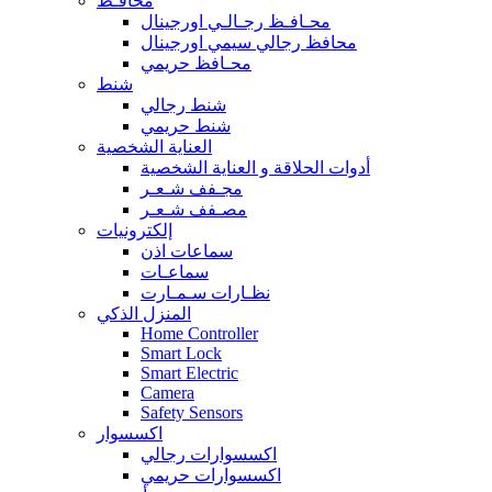
محافـظ
محـافـظ رجـالـي اورجينال
محافظ رجالي سيمي اورجينال
محـافظ حريمي
شنط
شنط رجالي
شنط حريمي
العناية الشخصية
أدوات الحلاقة و العناية الشخصية
مجـفف شـعـر
مصـفف شـعـر
إلكترونيات
سماعات اذن
سماعـات
نظـارات سـمـارت
المنزل الذكي
Home Controller
Smart Lock
Smart Electric
Camera
Safety Sensors
اكسسوار
اكسسوارات رجالي
اكسسوارات حريمي