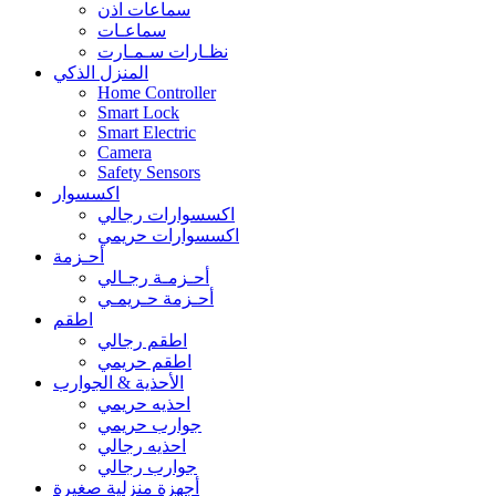
سماعات اذن
سماعـات
نظـارات سـمـارت
المنزل الذكي
Home Controller
Smart Lock
Smart Electric
Camera
Safety Sensors
اكسسوار
اكسسوارات رجالي
اكسسوارات حريمي
أحـزمة
أحـزمـة رجـالي
أحـزمة حـريمـي
اطقم
اطقم رجالي
اطقم حريمي
الأحذية & الجوارب
احذيه حريمي
جوارب حريمي
احذيه رجالي
جوارب رجالي
أجهزة منزلية صغيرة