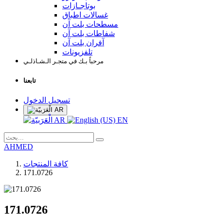
بوتاجـازات
غسالات اطباق
مسطحات بلت آن
شفاطات بلت آن
آفران بلت آن
تلفزيونات
مرحباً بـك في متجـر الـشـاذلـي
تابعنا
تسجيل الدخول
AR
AR
EN
AHMED
كافة المنتجات
171.0726
171.0726