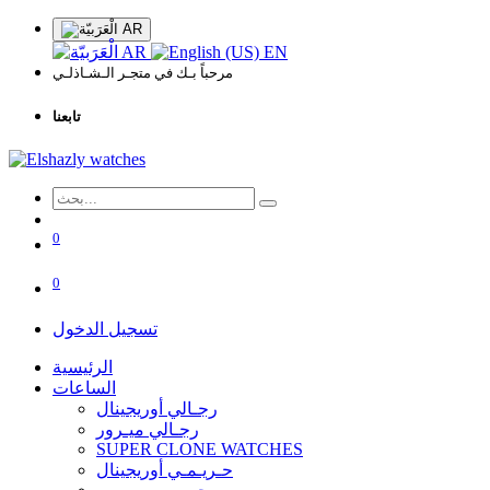
AR
AR
EN
مرحباً بـك في متجـر الـشـاذلـي
تابعنا
0
0
تسجيل الدخول
الرئيسية
الساعات
رجـالي أوريجينال
رجـالي ميـرور
SUPER CLONE WATCHES
حـريـمـي أوريجينال