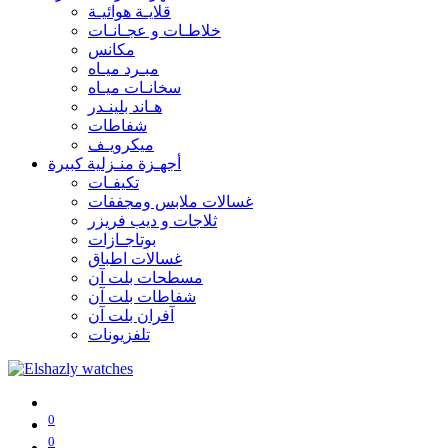
قلايـة هوائيـة
خلاطـات و عجـانـات
مكانس
مبـرد ميـاه
سخانـات ميـاه
هـاند بلينـدر
شفاطات
ميكرويـف
أجهـزة منـزلية كبيرة
تكيفـات
غسالات ملابس ومجففات
ثلاجات و ديب فريزر
بوتاجـازات
غسالات اطباق
مسطحات بلت آن
شفاطات بلت آن
آفران بلت آن
تلفزيونات
0
0