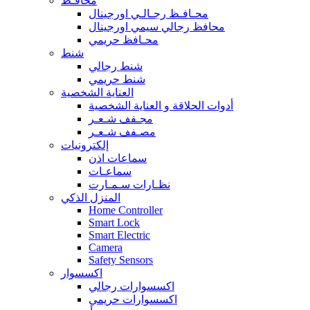
محافـظ
محـافـظ رجـالـي اورجينال
محافظ رجالي سيمي اورجينال
محـافظ حريمي
شنط
شنط رجالي
شنط حريمي
العناية الشخصية
أدوات الحلاقة و العناية الشخصية
مجـفف شـعـر
مصـفف شـعـر
إلكترونيات
سماعات اذن
سماعـات
نظـارات سـمـارت
المنزل الذكي
Home Controller
Smart Lock
Smart Electric
Camera
Safety Sensors
اكسسوار
اكسسوارات رجالي
اكسسوارات حريمي