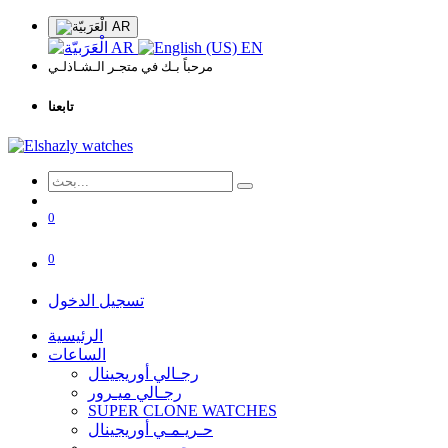
AR
AR
EN
مرحباً بـك في متجـر الـشـاذلـي
تابعنا
0
0
تسجيل الدخول
الرئيسية
الساعات
رجـالي أوريجينال
رجـالي ميـرور
SUPER CLONE WATCHES
حـريـمـي أوريجينال