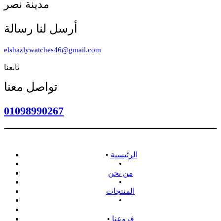
مدينة نصر
أرسل لنا رسالة
elshazlywatches46@gmail.com
تابعنا
تواصل معنا
01098990267
الرئيسية
•
•
من نحن
•
المنتجات
•
سياسة الاسترداد
فروعنا
•