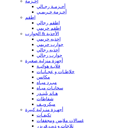
أحـزمة
أحـزمـة رجـالي
أحـزمة حـريمـي
اطقم
اطقم رجالي
اطقم حريمي
الأحذية & الجوارب
احذيه حريمي
جوارب حريمي
احذيه رجالي
جوارب رجالي
أجهزة منزلية صغيرة
قلايـة هوائيـة
خلاطـات و عجـانـات
مكانس
مبـرد ميـاه
سخانـات ميـاه
هـاند بلينـدر
شفاطات
ميكرويـف
أجهـزة منـزلية كبيرة
تكيفـات
غسالات ملابس ومجففات
ثلاجات و ديب فريزر