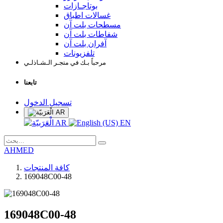
بوتاجـازات
غسالات اطباق
مسطحات بلت آن
شفاطات بلت آن
آفران بلت آن
تلفزيونات
مرحباً بـك في متجـر الـشـاذلـي
تابعنا
تسجيل الدخول
AR
AR
EN
AHMED
كافة المنتجات
169048C00-48
169048C00-48