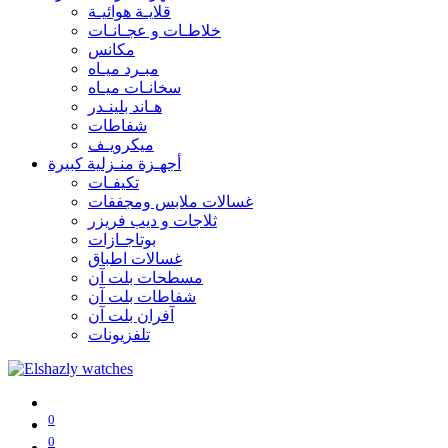
قلايـة هوائيـة
خلاطـات و عجـانـات
مكانس
مبـرد ميـاه
سخانـات ميـاه
هـاند بلينـدر
شفاطات
ميكرويـف
أجهـزة منـزلية كبيرة
تكيفـات
غسالات ملابس ومجففات
ثلاجات و ديب فريزر
بوتاجـازات
غسالات اطباق
مسطحات بلت آن
شفاطات بلت آن
آفران بلت آن
تلفزيونات
0
0