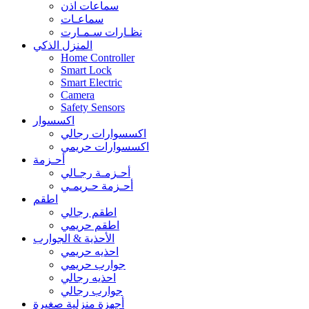
سماعات اذن
سماعـات
نظـارات سـمـارت
المنزل الذكي
Home Controller
Smart Lock
Smart Electric
Camera
Safety Sensors
اكسسوار
اكسسوارات رجالي
اكسسوارات حريمي
أحـزمة
أحـزمـة رجـالي
أحـزمة حـريمـي
اطقم
اطقم رجالي
اطقم حريمي
الأحذية & الجوارب
احذيه حريمي
جوارب حريمي
احذيه رجالي
جوارب رجالي
أجهزة منزلية صغيرة