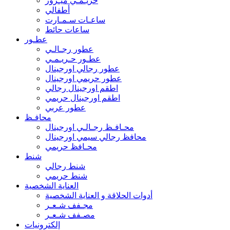
حريـمـي ميـرور
أطفالي
ساعـات سـمـارت
ساعات حائط
عطـور
عطور رجـالـي
عطـور حـريـمـي
عطور رجالي اورجينال
عطور حريمي اورجينال
اطقم اورجينال رجالي
اطقم اورجينال حريمي
عطور عربي
محافـظ
محـافـظ رجـالـي اورجينال
محافظ رجالي سيمي اورجينال
محـافظ حريمي
شنط
شنط رجالي
شنط حريمي
العناية الشخصية
أدوات الحلاقة و العناية الشخصية
مجـفف شـعـر
مصـفف شـعـر
إلكترونيات