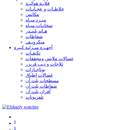
قلايـة هوائيـة
خلاطـات و عجـانـات
مكانس
مبـرد ميـاه
سخانـات ميـاه
هـاند بلينـدر
شفاطات
ميكرويـف
أجهـزة منـزلية كبيرة
تكيفـات
غسالات ملابس ومجففات
ثلاجات و ديب فريزر
بوتاجـازات
غسالات اطباق
مسطحات بلت آن
شفاطات بلت آن
آفران بلت آن
تلفزيونات
0
0