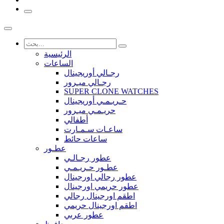
الرئيسية
الساعات
رجـالي أوريجينال
رجـالي ميـرور
SUPER CLONE WATCHES
حـريـمـي أوريجينال
حريـمـي ميـرور
أطفالي
ساعـات سـمـارت
ساعات حائط
عطـور
عطور رجـالـي
عطـور حـريـمـي
عطور رجالي اورجينال
عطور حريمي اورجينال
اطقم اورجينال رجالي
اطقم اورجينال حريمي
عطور عربي