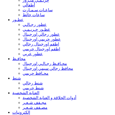
حريـمـي ميـرور
أطفالي
ساعـات سـمـارت
ساعات حائط
عطـور
عطور رجـالـي
عطـور حـريـمـي
عطور رجالي اورجينال
عطور حريمي اورجينال
اطقم اورجينال رجالي
اطقم اورجينال حريمي
عطور عربي
محافـظ
محـافـظ رجـالـي اورجينال
محافظ رجالي سيمي اورجينال
محـافظ حريمي
شنط
شنط رجالي
شنط حريمي
العناية الشخصية
أدوات الحلاقة و العناية الشخصية
مجـفف شـعـر
مصـفف شـعـر
إلكترونيات