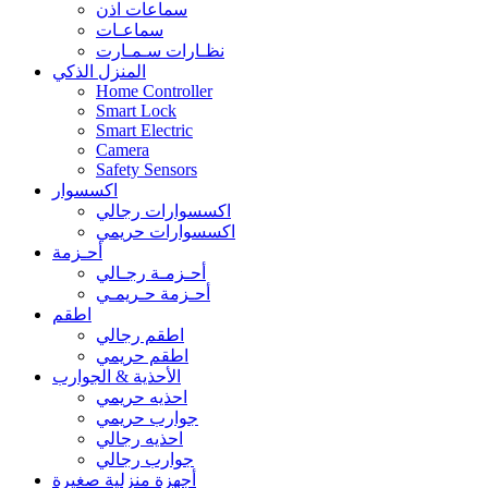
سماعات اذن
سماعـات
نظـارات سـمـارت
المنزل الذكي
Home Controller
Smart Lock
Smart Electric
Camera
Safety Sensors
اكسسوار
اكسسوارات رجالي
اكسسوارات حريمي
أحـزمة
أحـزمـة رجـالي
أحـزمة حـريمـي
اطقم
اطقم رجالي
اطقم حريمي
الأحذية & الجوارب
احذيه حريمي
جوارب حريمي
احذيه رجالي
جوارب رجالي
أجهزة منزلية صغيرة