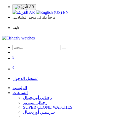
AR
AR
EN
مرحباً بـك في متجـر الـشـاذلـي
تابعنا
0
0
تسجيل الدخول
الرئيسية
الساعات
رجـالي أوريجينال
رجـالي ميـرور
SUPER CLONE WATCHES
حـريـمـي أوريجينال