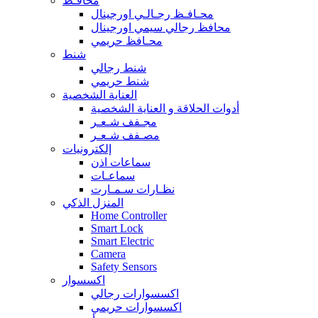
محافـظ
محـافـظ رجـالـي اورجينال
محافظ رجالي سيمي اورجينال
محـافظ حريمي
شنط
شنط رجالي
شنط حريمي
العناية الشخصية
أدوات الحلاقة و العناية الشخصية
مجـفف شـعـر
مصـفف شـعـر
إلكترونيات
سماعات اذن
سماعـات
نظـارات سـمـارت
المنزل الذكي
Home Controller
Smart Lock
Smart Electric
Camera
Safety Sensors
اكسسوار
اكسسوارات رجالي
اكسسوارات حريمي