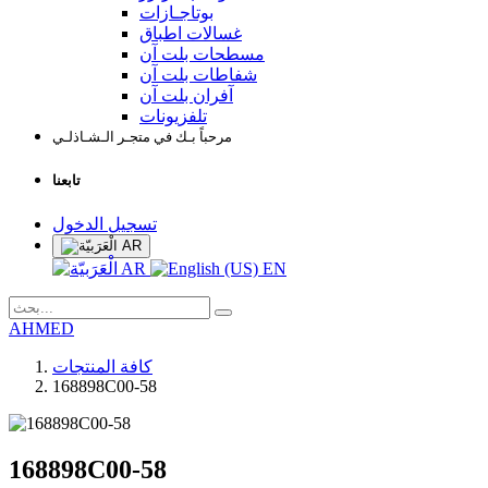
بوتاجـازات
غسالات اطباق
مسطحات بلت آن
شفاطات بلت آن
آفران بلت آن
تلفزيونات
مرحباً بـك في متجـر الـشـاذلـي
تابعنا
تسجيل الدخول
AR
AR
EN
AHMED
كافة المنتجات
168898C00-58
168898C00-58