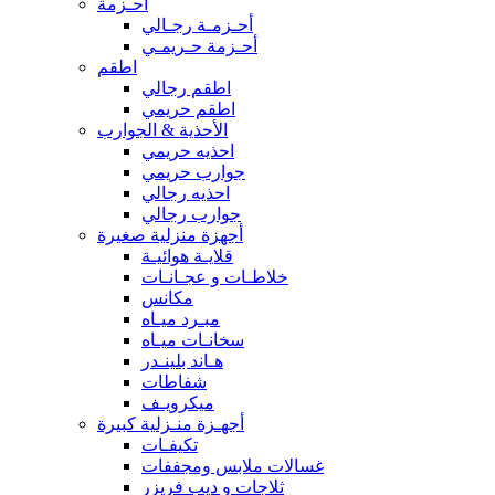
أحـزمة
أحـزمـة رجـالي
أحـزمة حـريمـي
اطقم
اطقم رجالي
اطقم حريمي
الأحذية & الجوارب
احذيه حريمي
جوارب حريمي
احذيه رجالي
جوارب رجالي
أجهزة منزلية صغيرة
قلايـة هوائيـة
خلاطـات و عجـانـات
مكانس
مبـرد ميـاه
سخانـات ميـاه
هـاند بلينـدر
شفاطات
ميكرويـف
أجهـزة منـزلية كبيرة
تكيفـات
غسالات ملابس ومجففات
ثلاجات و ديب فريزر