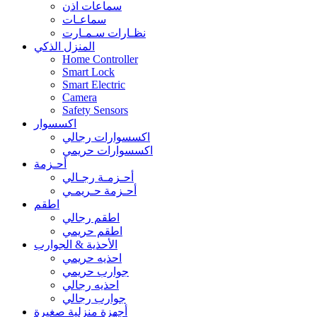
سماعات اذن
سماعـات
نظـارات سـمـارت
المنزل الذكي
Home Controller
Smart Lock
Smart Electric
Camera
Safety Sensors
اكسسوار
اكسسوارات رجالي
اكسسوارات حريمي
أحـزمة
أحـزمـة رجـالي
أحـزمة حـريمـي
اطقم
اطقم رجالي
اطقم حريمي
الأحذية & الجوارب
احذيه حريمي
جوارب حريمي
احذيه رجالي
جوارب رجالي
أجهزة منزلية صغيرة