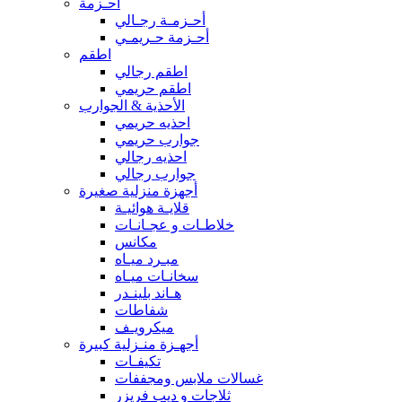
أحـزمة
أحـزمـة رجـالي
أحـزمة حـريمـي
اطقم
اطقم رجالي
اطقم حريمي
الأحذية & الجوارب
احذيه حريمي
جوارب حريمي
احذيه رجالي
جوارب رجالي
أجهزة منزلية صغيرة
قلايـة هوائيـة
خلاطـات و عجـانـات
مكانس
مبـرد ميـاه
سخانـات ميـاه
هـاند بلينـدر
شفاطات
ميكرويـف
أجهـزة منـزلية كبيرة
تكيفـات
غسالات ملابس ومجففات
ثلاجات و ديب فريزر