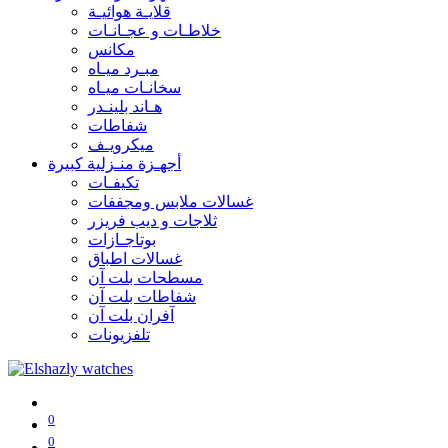
قلايـة هوائيـة
خلاطـات و عجـانـات
مكانس
مبـرد ميـاه
سخانـات ميـاه
هـاند بلينـدر
شفاطات
ميكرويـف
أجهـزة منـزلية كبيرة
تكيفـات
غسالات ملابس ومجففات
ثلاجات و ديب فريزر
بوتاجـازات
غسالات اطباق
مسطحات بلت آن
شفاطات بلت آن
آفران بلت آن
تلفزيونات
0
0