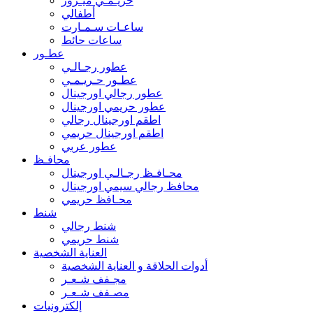
حريـمـي ميـرور
أطفالي
ساعـات سـمـارت
ساعات حائط
عطـور
عطور رجـالـي
عطـور حـريـمـي
عطور رجالي اورجينال
عطور حريمي اورجينال
اطقم اورجينال رجالي
اطقم اورجينال حريمي
عطور عربي
محافـظ
محـافـظ رجـالـي اورجينال
محافظ رجالي سيمي اورجينال
محـافظ حريمي
شنط
شنط رجالي
شنط حريمي
العناية الشخصية
أدوات الحلاقة و العناية الشخصية
مجـفف شـعـر
مصـفف شـعـر
إلكترونيات