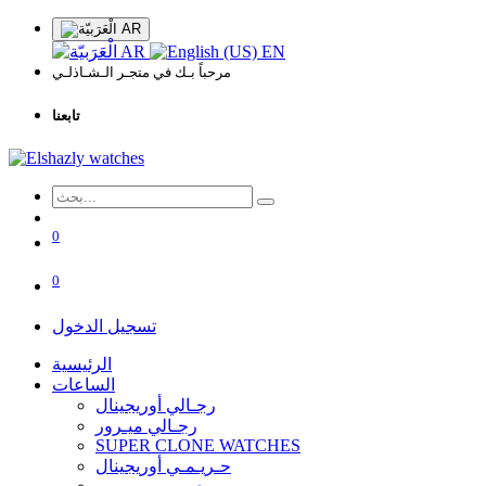
AR
AR
EN
مرحباً بـك في متجـر الـشـاذلـي
تابعنا
0
0
تسجيل الدخول
الرئيسية
الساعات
رجـالي أوريجينال
رجـالي ميـرور
SUPER CLONE WATCHES
حـريـمـي أوريجينال