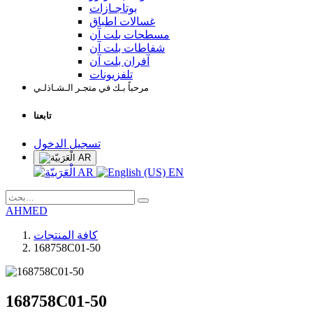
بوتاجـازات
غسالات اطباق
مسطحات بلت آن
شفاطات بلت آن
آفران بلت آن
تلفزيونات
مرحباً بـك في متجـر الـشـاذلـي
تابعنا
تسجيل الدخول
AR
AR
EN
AHMED
كافة المنتجات
168758C01-50
168758C01-50