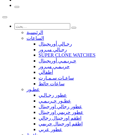
الرئيسية
الساعات
رجـالي أوريجينال
رجـالي ميـرور
SUPER CLONE WATCHES
حـريـمـي أوريجينال
حريـمـي ميـرور
أطفالي
ساعـات سـمـارت
ساعات حائط
عطـور
عطور رجـالـي
عطـور حـريـمـي
عطور رجالي اورجينال
عطور حريمي اورجينال
اطقم اورجينال رجالي
اطقم اورجينال حريمي
عطور عربي