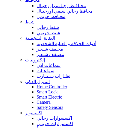
محافـظ
محـافـظ رجـالـي اورجينال
محافظ رجالي سيمي اورجينال
محـافظ حريمي
شنط
شنط رجالي
شنط حريمي
العناية الشخصية
أدوات الحلاقة و العناية الشخصية
مجـفف شـعـر
مصـفف شـعـر
إلكترونيات
سماعات اذن
سماعـات
نظـارات سـمـارت
المنزل الذكي
Home Controller
Smart Lock
Smart Electric
Camera
Safety Sensors
اكسسوار
اكسسوارات رجالي
اكسسوارات حريمي