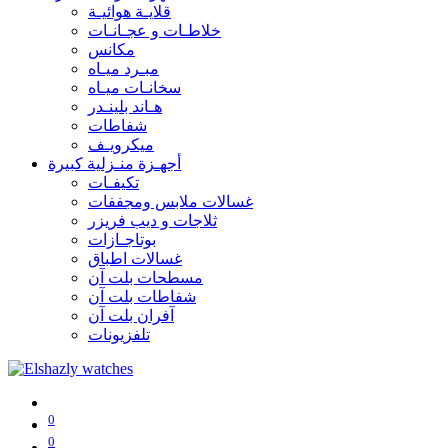
قلايـة هوائيـة
خلاطـات و عجـانـات
مكانس
مبـرد ميـاه
سخانـات ميـاه
هـاند بلينـدر
شفاطات
ميكرويـف
أجهـزة منـزلية كبيرة
تكيفـات
غسالات ملابس ومجففات
ثلاجات و ديب فريزر
بوتاجـازات
غسالات اطباق
مسطحات بلت آن
شفاطات بلت آن
آفران بلت آن
تلفزيونات
0
0