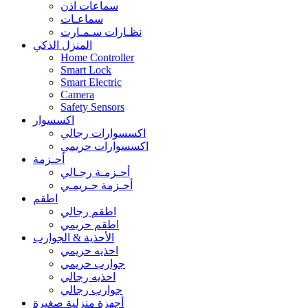
سماعات اذن
سماعـات
نظـارات سـمـارت
المنزل الذكي
Home Controller
Smart Lock
Smart Electric
Camera
Safety Sensors
اكسسوار
اكسسوارات رجالي
اكسسوارات حريمي
أحـزمة
أحـزمـة رجـالي
أحـزمة حـريمـي
اطقم
اطقم رجالي
اطقم حريمي
الأحذية & الجوارب
احذيه حريمي
جوارب حريمي
احذيه رجالي
جوارب رجالي
أجهزة منزلية صغيرة