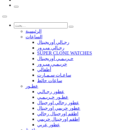
الرئيسية
الساعات
رجـالي أوريجينال
رجـالي ميـرور
SUPER CLONE WATCHES
حـريـمـي أوريجينال
حريـمـي ميـرور
أطفالي
ساعـات سـمـارت
ساعات حائط
عطـور
عطور رجـالـي
عطـور حـريـمـي
عطور رجالي اورجينال
عطور حريمي اورجينال
اطقم اورجينال رجالي
اطقم اورجينال حريمي
عطور عربي