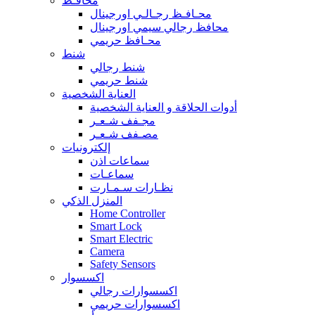
محافـظ
محـافـظ رجـالـي اورجينال
محافظ رجالي سيمي اورجينال
محـافظ حريمي
شنط
شنط رجالي
شنط حريمي
العناية الشخصية
أدوات الحلاقة و العناية الشخصية
مجـفف شـعـر
مصـفف شـعـر
إلكترونيات
سماعات اذن
سماعـات
نظـارات سـمـارت
المنزل الذكي
Home Controller
Smart Lock
Smart Electric
Camera
Safety Sensors
اكسسوار
اكسسوارات رجالي
اكسسوارات حريمي