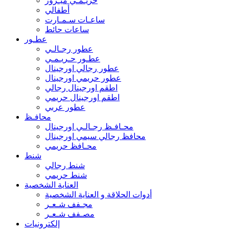
حريـمـي ميـرور
أطفالي
ساعـات سـمـارت
ساعات حائط
عطـور
عطور رجـالـي
عطـور حـريـمـي
عطور رجالي اورجينال
عطور حريمي اورجينال
اطقم اورجينال رجالي
اطقم اورجينال حريمي
عطور عربي
محافـظ
محـافـظ رجـالـي اورجينال
محافظ رجالي سيمي اورجينال
محـافظ حريمي
شنط
شنط رجالي
شنط حريمي
العناية الشخصية
أدوات الحلاقة و العناية الشخصية
مجـفف شـعـر
مصـفف شـعـر
إلكترونيات