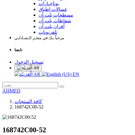
بوتاجـازات
غسالات اطباق
مسطحات بلت آن
شفاطات بلت آن
آفران بلت آن
تلفزيونات
مرحباً بـك في متجـر الـشـاذلـي
تابعنا
تسجيل الدخول
AR
AR
EN
AHMED
كافة المنتجات
168742C00-52
168742C00-52