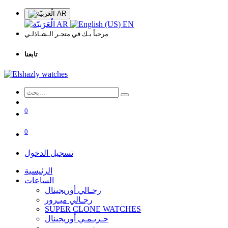
AR
AR
EN
مرحباً بـك في متجـر الـشـاذلـي
تابعنا
0
0
تسجيل الدخول
الرئيسية
الساعات
رجـالي أوريجينال
رجـالي ميـرور
SUPER CLONE WATCHES
حـريـمـي أوريجينال