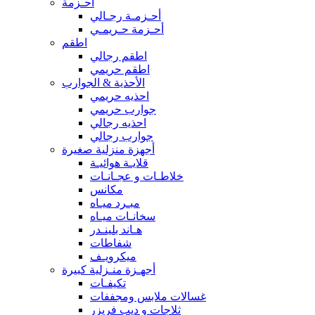
أحـزمة
أحـزمـة رجـالي
أحـزمة حـريمـي
اطقم
اطقم رجالي
اطقم حريمي
الأحذية & الجوارب
احذيه حريمي
جوارب حريمي
احذيه رجالي
جوارب رجالي
أجهزة منزلية صغيرة
قلايـة هوائيـة
خلاطـات و عجـانـات
مكانس
مبـرد ميـاه
سخانـات ميـاه
هـاند بلينـدر
شفاطات
ميكرويـف
أجهـزة منـزلية كبيرة
تكيفـات
غسالات ملابس ومجففات
ثلاجات و ديب فريزر