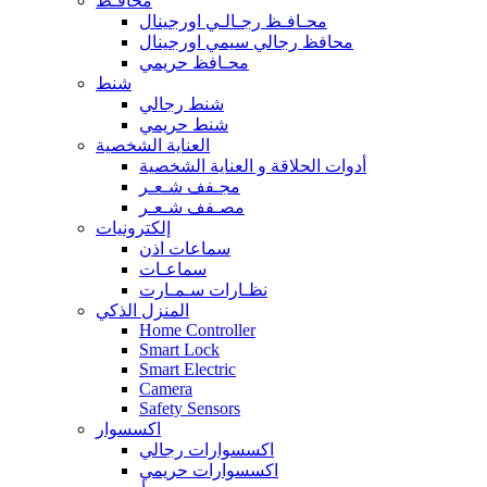
محافـظ
محـافـظ رجـالـي اورجينال
محافظ رجالي سيمي اورجينال
محـافظ حريمي
شنط
شنط رجالي
شنط حريمي
العناية الشخصية
أدوات الحلاقة و العناية الشخصية
مجـفف شـعـر
مصـفف شـعـر
إلكترونيات
سماعات اذن
سماعـات
نظـارات سـمـارت
المنزل الذكي
Home Controller
Smart Lock
Smart Electric
Camera
Safety Sensors
اكسسوار
اكسسوارات رجالي
اكسسوارات حريمي