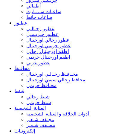
حريـمـي ميـرور
أطفالي
ساعـات سـمـارت
ساعات حائط
عطـور
عطور رجـالـي
عطـور حـريـمـي
عطور رجالي اورجينال
عطور حريمي اورجينال
اطقم اورجينال رجالي
اطقم اورجينال حريمي
عطور عربي
محافـظ
محـافـظ رجـالـي اورجينال
محافظ رجالي سيمي اورجينال
محـافظ حريمي
شنط
شنط رجالي
شنط حريمي
العناية الشخصية
أدوات الحلاقة و العناية الشخصية
مجـفف شـعـر
مصـفف شـعـر
إلكترونيات