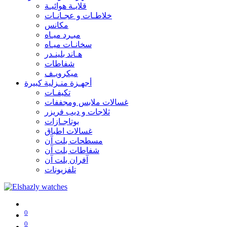
قلايـة هوائيـة
خلاطـات و عجـانـات
مكانس
مبـرد ميـاه
سخانـات ميـاه
هـاند بلينـدر
شفاطات
ميكرويـف
أجهـزة منـزلية كبيرة
تكيفـات
غسالات ملابس ومجففات
ثلاجات و ديب فريزر
بوتاجـازات
غسالات اطباق
مسطحات بلت آن
شفاطات بلت آن
آفران بلت آن
تلفزيونات
0
0