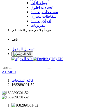
بوتاجـازات
غسالات اطباق
مسطحات بلت آن
شفاطات بلت آن
آفران بلت آن
تلفزيونات
مرحباً بـك في متجـر الـشـاذلـي
تابعنا
تسجيل الدخول
AR
AR
EN
AHMED
كافة المنتجات
168289C01-52