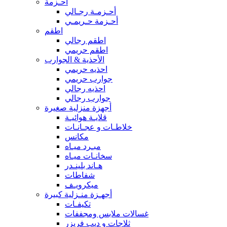
أحـزمة
أحـزمـة رجـالي
أحـزمة حـريمـي
اطقم
اطقم رجالي
اطقم حريمي
الأحذية & الجوارب
احذيه حريمي
جوارب حريمي
احذيه رجالي
جوارب رجالي
أجهزة منزلية صغيرة
قلايـة هوائيـة
خلاطـات و عجـانـات
مكانس
مبـرد ميـاه
سخانـات ميـاه
هـاند بلينـدر
شفاطات
ميكرويـف
أجهـزة منـزلية كبيرة
تكيفـات
غسالات ملابس ومجففات
ثلاجات و ديب فريزر