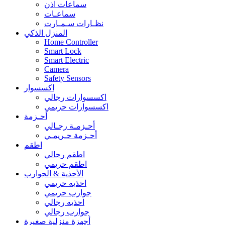
سماعات اذن
سماعـات
نظـارات سـمـارت
المنزل الذكي
Home Controller
Smart Lock
Smart Electric
Camera
Safety Sensors
اكسسوار
اكسسوارات رجالي
اكسسوارات حريمي
أحـزمة
أحـزمـة رجـالي
أحـزمة حـريمـي
اطقم
اطقم رجالي
اطقم حريمي
الأحذية & الجوارب
احذيه حريمي
جوارب حريمي
احذيه رجالي
جوارب رجالي
أجهزة منزلية صغيرة