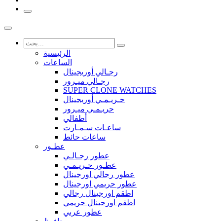
الرئيسية
الساعات
رجـالي أوريجينال
رجـالي ميـرور
SUPER CLONE WATCHES
حـريـمـي أوريجينال
حريـمـي ميـرور
أطفالي
ساعـات سـمـارت
ساعات حائط
عطـور
عطور رجـالـي
عطـور حـريـمـي
عطور رجالي اورجينال
عطور حريمي اورجينال
اطقم اورجينال رجالي
اطقم اورجينال حريمي
عطور عربي