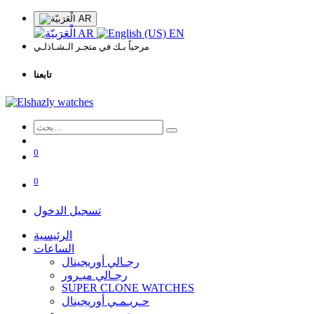
AR
AR
EN
مرحباً بـك في متجـر الـشـاذلـي
تابعنا
0
0
تسجيل الدخول
الرئيسية
الساعات
رجـالي أوريجينال
رجـالي ميـرور
SUPER CLONE WATCHES
حـريـمـي أوريجينال