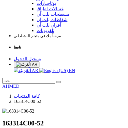
بوتاجـازات
غسالات اطباق
مسطحات بلت آن
شفاطات بلت آن
آفران بلت آن
تلفزيونات
مرحباً بـك في متجـر الـشـاذلـي
تابعنا
تسجيل الدخول
AR
AR
EN
AHMED
كافة المنتجات
163314C00-52
163314C00-52