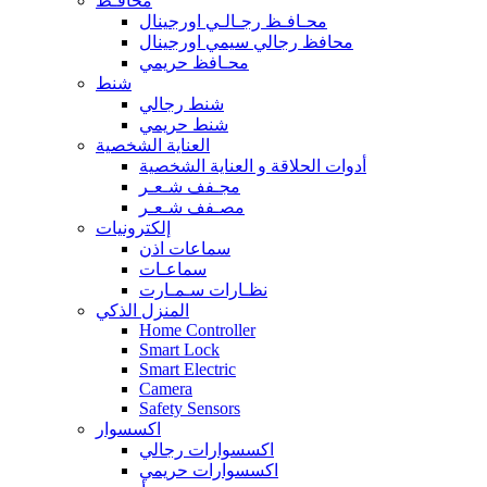
محافـظ
محـافـظ رجـالـي اورجينال
محافظ رجالي سيمي اورجينال
محـافظ حريمي
شنط
شنط رجالي
شنط حريمي
العناية الشخصية
أدوات الحلاقة و العناية الشخصية
مجـفف شـعـر
مصـفف شـعـر
إلكترونيات
سماعات اذن
سماعـات
نظـارات سـمـارت
المنزل الذكي
Home Controller
Smart Lock
Smart Electric
Camera
Safety Sensors
اكسسوار
اكسسوارات رجالي
اكسسوارات حريمي