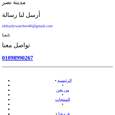
مدينة نصر
أرسل لنا رسالة
elshazlywatches46@gmail.com
تابعنا
تواصل معنا
01098990267
الرئيسية
•
•
من نحن
•
المنتجات
•
سياسة الاسترداد
فروعنا
•