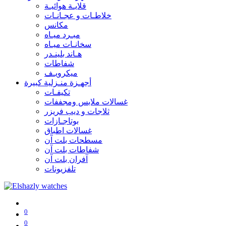
قلايـة هوائيـة
خلاطـات و عجـانـات
مكانس
مبـرد ميـاه
سخانـات ميـاه
هـاند بلينـدر
شفاطات
ميكرويـف
أجهـزة منـزلية كبيرة
تكيفـات
غسالات ملابس ومجففات
ثلاجات و ديب فريزر
بوتاجـازات
غسالات اطباق
مسطحات بلت آن
شفاطات بلت آن
آفران بلت آن
تلفزيونات
0
0