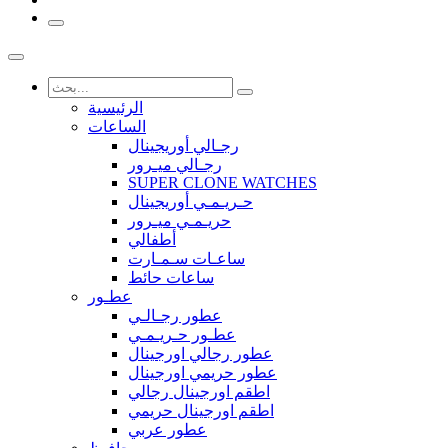
الرئيسية
الساعات
رجـالي أوريجينال
رجـالي ميـرور
SUPER CLONE WATCHES
حـريـمـي أوريجينال
حريـمـي ميـرور
أطفالي
ساعـات سـمـارت
ساعات حائط
عطـور
عطور رجـالـي
عطـور حـريـمـي
عطور رجالي اورجينال
عطور حريمي اورجينال
اطقم اورجينال رجالي
اطقم اورجينال حريمي
عطور عربي