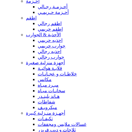
أحـزمة
أحـزمـة رجـالي
أحـزمة حـريمـي
اطقم
اطقم رجالي
اطقم حريمي
الأحذية & الجوارب
احذيه حريمي
جوارب حريمي
احذيه رجالي
جوارب رجالي
أجهزة منزلية صغيرة
قلايـة هوائيـة
خلاطـات و عجـانـات
مكانس
مبـرد ميـاه
سخانـات ميـاه
هـاند بلينـدر
شفاطات
ميكرويـف
أجهـزة منـزلية كبيرة
تكيفـات
غسالات ملابس ومجففات
ثلاجات و ديب فريزر