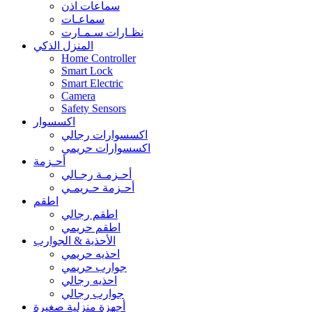
سماعات اذن
سماعـات
نظـارات سـمـارت
المنزل الذكي
Home Controller
Smart Lock
Smart Electric
Camera
Safety Sensors
اكسسوار
اكسسوارات رجالي
اكسسوارات حريمي
أحـزمة
أحـزمـة رجـالي
أحـزمة حـريمـي
اطقم
اطقم رجالي
اطقم حريمي
الأحذية & الجوارب
احذيه حريمي
جوارب حريمي
احذيه رجالي
جوارب رجالي
أجهزة منزلية صغيرة