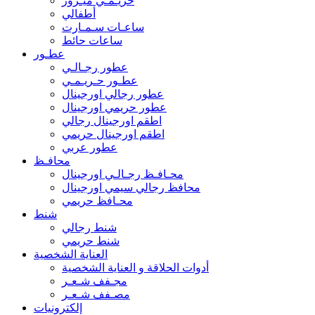
حريـمـي ميـرور
أطفالي
ساعـات سـمـارت
ساعات حائط
عطـور
عطور رجـالـي
عطـور حـريـمـي
عطور رجالي اورجينال
عطور حريمي اورجينال
اطقم اورجينال رجالي
اطقم اورجينال حريمي
عطور عربي
محافـظ
محـافـظ رجـالـي اورجينال
محافظ رجالي سيمي اورجينال
محـافظ حريمي
شنط
شنط رجالي
شنط حريمي
العناية الشخصية
أدوات الحلاقة و العناية الشخصية
مجـفف شـعـر
مصـفف شـعـر
إلكترونيات