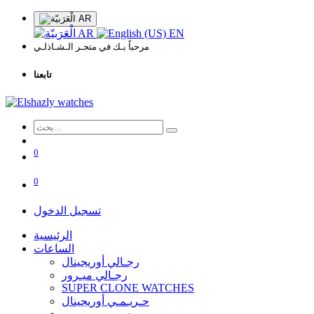
AR
AR
EN
مرحباً بـك في متجـر الـشـاذلـي
تابعنا
0
0
تسجيل الدخول
الرئيسية
الساعات
رجـالي أوريجينال
رجـالي ميـرور
SUPER CLONE WATCHES
حـريـمـي أوريجينال